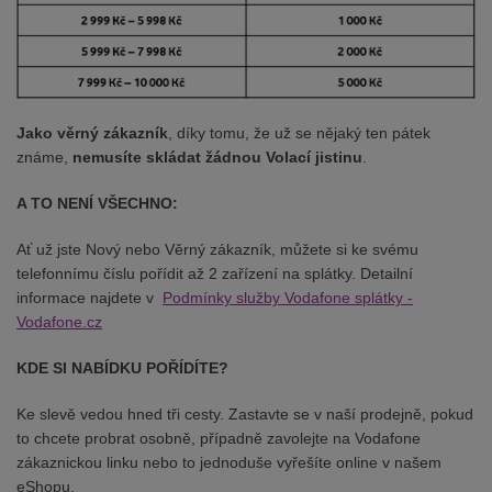
Jako věrný zákazník
, díky tomu, že už se nějaký ten pátek
známe,
nemusíte skládat žádnou Volací jistinu
.
A TO NENÍ VŠECHNO:
Ať už jste Nový nebo Věrný zákazník, můžete si ke svému
telefonnímu číslu pořídit až 2 zařízení na splátky. Detailní
informace najdete v
Podmínky služby Vodafone splátky -
Vodafone.cz
KDE SI NABÍDKU POŘÍDÍTE?
Ke slevě vedou hned tři cesty. Zastavte se v naší prodejně, pokud
to chcete probrat osobně, případně zavolejte na Vodafone
zákaznickou linku nebo to jednoduše vyřešíte online v našem
eShopu.