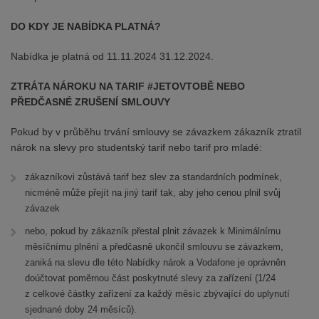
DO KDY JE NABÍDKA PLATNÁ?
Nabídka je platná od 11.11.2024 31.12.2024.
ZTRÁTA NÁROKU NA TARIF #JETOVTOBĚ NEBO
PŘEDČASNÉ ZRUŠENÍ SMLOUVY
Pokud by v průběhu trvání smlouvy se závazkem zákazník ztratil
nárok na slevy pro studentský tarif nebo tarif pro mladé:
zákazníkovi zůstává tarif bez slev za standardních podmínek,
nicméně může přejít na jiný tarif tak, aby jeho cenou plnil svůj
závazek
nebo, pokud by zákazník přestal plnit závazek k Minimálnímu
měsíčnímu plnění a předčasně ukončil smlouvu se závazkem,
zaniká na slevu dle této Nabídky nárok a Vodafone je oprávněn
doúčtovat poměrnou část poskytnuté slevy za zařízení (1/24
z celkové částky zařízení za každý měsíc zbývající do uplynutí
sjednané doby 24 měsíců).