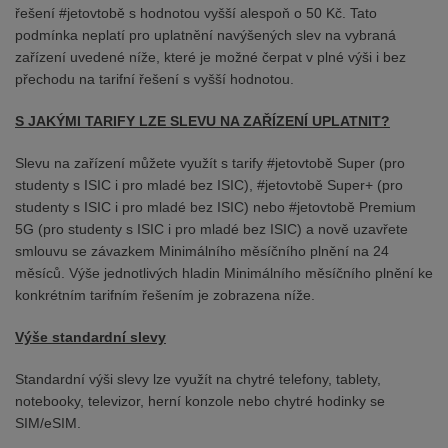
řešení #jetovtobě s hodnotou vyšší alespoň o 50 Kč. Tato
podmínka neplatí pro uplatnění navýšených slev na vybraná
zařízení uvedené níže, které je možné čerpat v plné výši i bez
přechodu na tarifní řešení s vyšší hodnotou.
S JAKÝMI TARIFY LZE SLEVU NA ZAŘÍZENÍ UPLATNIT?
Slevu na zařízení můžete využít s tarify #jetovtobě Super (pro
studenty s ISIC i pro mladé bez ISIC), #jetovtobě Super+ (pro
studenty s ISIC i pro mladé bez ISIC) nebo #jetovtobě Premium
5G (pro studenty s ISIC i pro mladé bez ISIC) a nově uzavřete
smlouvu se závazkem Minimálního měsíčního plnění na 24
měsíců. Výše jednotlivých hladin Minimálního měsíčního plnění ke
konkrétním tarifním řešením je zobrazena níže.
Výše standardní slevy
Standardní výši slevy lze využít na chytré telefony, tablety,
notebooky, televizor, herní konzole nebo chytré hodinky se
SIM/eSIM.