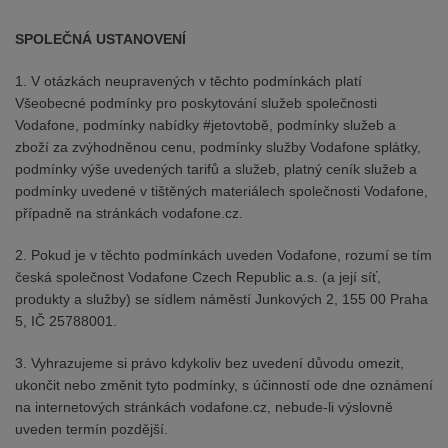
SPOLEČNÁ USTANOVENÍ
1. V otázkách neupravených v těchto podmínkách platí
Všeobecné podmínky pro poskytování služeb společnosti
Vodafone, podmínky nabídky #jetovtobě, podmínky služeb a
zboží za zvýhodněnou cenu, podmínky služby Vodafone splátky,
podmínky výše uvedených tarifů a služeb, platný ceník služeb a
podmínky uvedené v tištěných materiálech společnosti Vodafone,
případně na stránkách vodafone.cz.
2. Pokud je v těchto podmínkách uveden Vodafone, rozumí se tím
česká společnost Vodafone Czech Republic a.s. (a její síť,
produkty a služby) se sídlem náměstí Junkových 2, 155 00 Praha
5, IČ 25788001.
3. Vyhrazujeme si právo kdykoliv bez uvedení důvodu omezit,
ukončit nebo změnit tyto podmínky, s účinností ode dne oznámení
na internetových stránkách vodafone.cz, nebude-li výslovně
uveden termín pozdější.