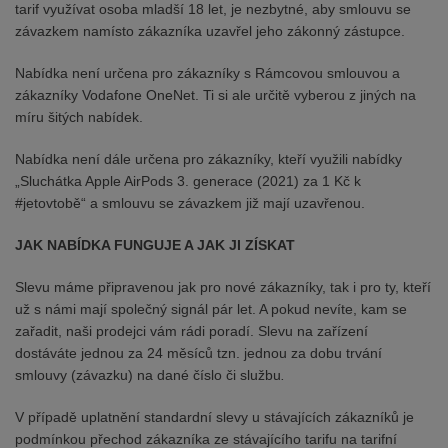
tarif využívat osoba mladší 18 let, je nezbytné, aby smlouvu se
závazkem namísto zákazníka uzavřel jeho zákonný zástupce.
Nabídka není určena pro zákazníky s Rámcovou smlouvou a
zákazníky Vodafone OneNet. Ti si ale určitě vyberou z jiných na
míru šitých nabídek.
Nabídka není dále určena pro zákazníky, kteří využili nabídky
„Sluchátka Apple AirPods 3. generace (2021) za 1 Kč k
#jetovtobě“ a smlouvu se závazkem již mají uzavřenou.
JAK NABÍDKA FUNGUJE A JAK JI ZÍSKAT
Slevu máme připravenou jak pro nové zákazníky, tak i pro ty, kteří
už s námi mají společný signál pár let. A pokud nevíte, kam se
zařadit, naši prodejci vám rádi poradí. Slevu na zařízení
dostáváte jednou za 24 měsíců tzn. jednou za dobu trvání
smlouvy (závazku) na dané číslo či službu
.
V případě uplatnění standardní slevy u stávajících zákazníků je
podmínkou přechod zákazníka ze stávajícího tarifu na tarifní