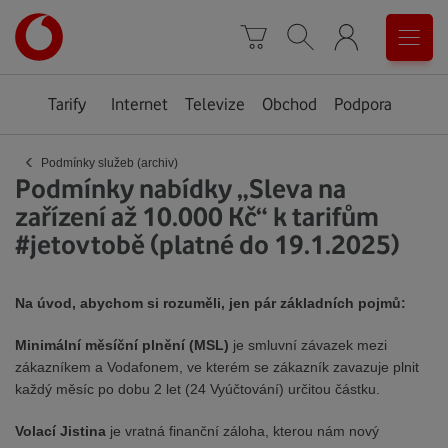
Úvodní
0
stránka
Košík
Vyhledávání
Menu
Tarify
Internet
Televize
Obchod
Podpora
‹
Podmínky služeb (archiv)
Podmínky nabídky „Sleva na
zařízení až 10.000 Kč“ k tarifům
#jetovtobě (platné do 19.1.2025)
Na úvod, abychom si rozuměli, jen pár základních pojmů:
Minimální měsíční plnění (MSL)
je smluvní závazek mezi
zákazníkem a Vodafonem, ve kterém se zákazník zavazuje plnit
každý měsíc po dobu 2 let (24 Vyúčtování) určitou částku.
Volací Jistina
je vratná finanční záloha, kterou nám nový