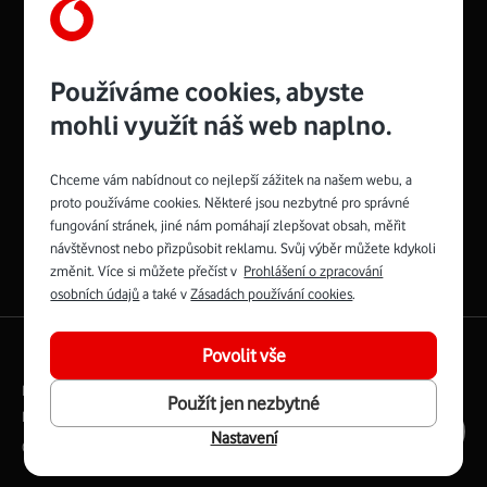
Používáme cookies, abyste
Management
Recruitment
Top
Platinové
and
Academy
odpovědná
ocenění
engineering
Awards
firma
udržitelnosti
mohli využít náš web naplno.
consultancy
logo
roku
EcoVadis
2024
2025
Best
Vodafone
Buy
má
Chceme vám nabídnout co nejlepší zážitek na našem webu, a
Award
První
Spojte se s Vodafonem
proto používáme cookies. Některé jsou nezbytné pro správné
zelenou
síť
fungování stránek, jiné nám pomáhají zlepšovat obsah, měřit
Youtube
Facebook
Vodafone
Instagram
X
LinkedIn
návštěvnost nebo přizpůsobit reklamu. Svůj výběr můžete kdykoli
profil
profil
TV
profil
profil
změnit. Více si můžete přečíst v
Prohlášení o zpracování
profil
Facebook
osobních údajů
a také v
Zásadách používání cookies
.
profil
English
|
Mapa webu
Povolit vše
Právní podmínky
Ochrana soukromí
Použít jen nezbytné
Digitální odpovědnost
Cookies
Dokumenty
Ceník
Nastavení
Copyright © 2026 Vodafone Czech Republic a.s.