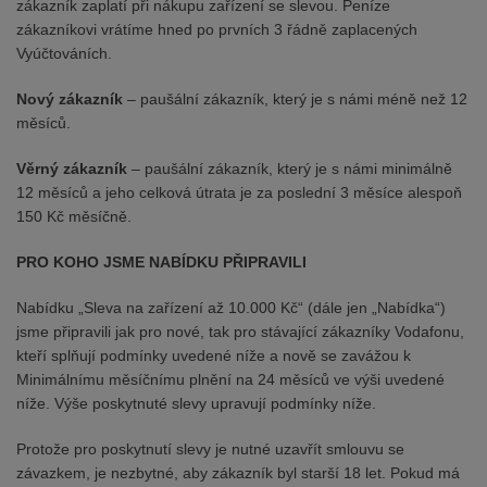
zákazník zaplatí při nákupu zařízení se slevou. Peníze
zákazníkovi vrátíme hned po prvních 3 řádně zaplacených
Vyúčtováních.
Nový zákazník
– paušální zákazník, který je s námi méně než 12
měsíců.
Věrný zákazník
– paušální zákazník, který je s námi minimálně
12 měsíců a jeho celková útrata je za poslední 3 měsíce alespoň
150 Kč měsíčně.
PRO KOHO JSME NABÍDKU PŘIPRAVILI
Nabídku „Sleva na zařízení až 10.000 Kč“ (dále jen „Nabídka“)
jsme připravili jak pro nové, tak pro stávající zákazníky Vodafonu,
kteří splňují podmínky uvedené níže a nově se zavážou k
Minimálnímu měsíčnímu plnění na 24 měsíců ve výši uvedené
níže. Výše poskytnuté slevy upravují podmínky níže.
Protože pro poskytnutí slevy je nutné uzavřít smlouvu se
závazkem, je nezbytné, aby zákazník byl starší 18 let. Pokud má