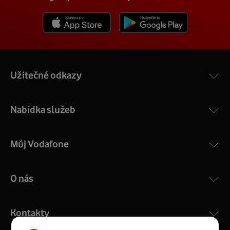
Stáhnout z App Store
Stáhnout z Goole Play
Užitečné odkazy
Nabídka služeb
Můj Vodafone
O nás
Kontakty