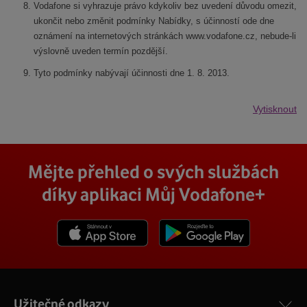
Vodafone si vyhrazuje právo kdykoliv bez uvedení důvodu omezit,
ukončit nebo změnit podmínky Nabídky, s účinností ode dne
oznámení na internetových stránkách www.vodafone.cz, nebude-li
výslovně uveden termín pozdější.
Tyto podmínky nabývají účinnosti dne 1. 8. 2013.
Vytisknout
Mějte přehled o svých službách
díky aplikaci Můj Vodafone+
Stáhnout z App Store
Stáhnout z Goole Play
Užitečné odkazy