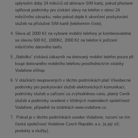
uplynutím doby 24 měsíců od aktivace SIM karty, pokud přestane
splňovat podmínky pro získání slevy na telefon v rámci 24
měsíčního závazku, nebo pokud dojde k ukončení poskytování
služeb na příslušné SIM kartě (telefonním čísle).
Sleva až 2000 Kč na vybrané mobilní telefony je kombinovatelná
se slevou 500 Kč, 1000Kč, 2000 Kč na telefon k pořízení
měsíčního datového tarifu.
„Nabídku“ získává zákazník na dotovaný mobilní telefon pouze při
koupi dotovaného mobilního telefonu prostřednictvím stránky
Vodafone eShop.
V otázkách neupravených v těchto podmínkách platí Všeobecné
podmínky pro poskytování služeb elektronických komunikací,
podmínky služeb a zařízení za zvýhodněnou cenu, platný Ceník
služeb a podmínky uvedené v tištěných materiálech společnosti
Vodafone, případně na stránkách www.vodafone.cz.
Pokud je v těchto podmínkách uveden Vodafone, rozumí se tím
česká společnost Vodafone Czech Republic a.s. (a její síť,
produkty a služby).