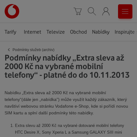
Úvodní
0
stránka
Košík
Vyhledávání
Menu
Tarify
Internet
Televize
Obchod
Nabídky
Inspirujte 
‹
Podmínky služeb (archiv)
Podmínky nabídky „Extra sleva až
2000 Kč na vybrané mobilní
telefony“ - platné do do 10.11.2013
Nabídku „Extra sleva až 2000 Kč na vybrané mobilní
telefony“(dále jen „nabídka“) může využít každý zákazník, který
navštíví webovou stránku Vodafone e-Shop, kde si pořídí novou
SIM kartu a splní další podmínky této nabídky.
Extra slevu až 2000 Kč na vybrané dotované mobilní telefony
HTC Desire X, Sony Xperia L a Samsung GALAXY SIII mini