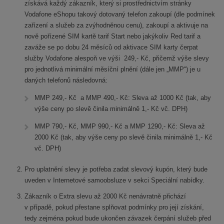
získává každý zákazník, který si prostřednictvím stránky
Vodafone eShopu takový dotovaný telefon zakoupí (dle podmínek
zařízení a služeb za zvýhodněnou cenu), zakoupí a aktivuje na
nově pořízené SIM kartě tarif Start nebo jakýkoliv Red tarif a
zaváže se po dobu 24 měsíců od aktivace SIM karty čerpat
služby Vodafone alespoň ve výši 249,- Kč, přičemž výše slevy
pro jednotlivá minimální měsíční plnění (dále jen „MMP“) je u
daných telefonů následovná:
MMP 249,- Kč a MMP 490,- Kč: Sleva až 1000 Kč (tak, aby
výše ceny po slevě činila minimálně 1,- Kč vč. DPH)
MMP 790,- Kč, MMP 990,- Kč a MMP 1290,- Kč: Sleva až
2000 Kč (tak, aby výše ceny po slevě činila minimálně 1,- Kč
vč. DPH)
Pro uplatnění slevy je potřeba zadat slevový kupón, který bude
uveden v Internetové samoobsluze v sekci Speciální nabídky.
Zákazník o Extra slevu až 2000 Kč nenávratně přichází
v případě, pokud přestane splňovat podmínky pro její získání,
tedy zejména pokud bude ukončen závazek čerpání služeb před