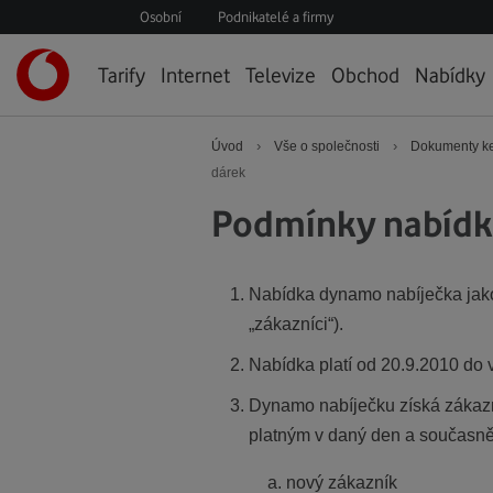
Osobní
Podnikatelé a firmy
Úvodní
Tarify
Internet
Televize
Obchod
Nabídky
stránka
›
›
Úvod
Vše o společnosti
Dokumenty ke
dárek
Podmínky nabídk
Nabídka dynamo nabíječka jako 
„zákazníci“).
Nabídka platí od 20.9.2010 do 
Dynamo nabíječku získá zákazn
platným v daný den a současně 
nový zákazník