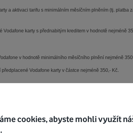
arty a aktivaci tarifu s minimálním měsíčním plněním (tj. platba
né Vodafone karty s přednabitým kreditem v hodnotě nejméně 35
Vodafone v hodnotě minimálního měsíčního plnění nejméně 350,
í předplacené Vodafone karty v částce nejméně 350,- Kč.
 zákazník uplatnit současně s učiněním objednávky tarifu, pře
. 3. těchto podmínek. V opačném případě zákazník ztrácí na nár
ykoliv i bez uvedení důvodu omezit, ukončit nebo změnit podmínk
vých stránkách www.vodafone.cz, nebude-li výslovně uveden te
áme cookies, abyste mohli využít ná
inné od 20.9.2010.
.