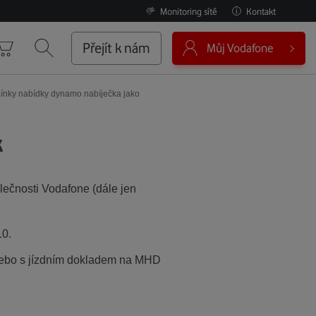
Monitoring sítě
Kontakt
0
Přejít k nám
Můj Vodafone
Košík
Vyhledávání
nky nabídky dynamo nabíječka jako
k
lečnosti Vodafone (dále jen
10.
 nebo s jízdním dokladem na MHD