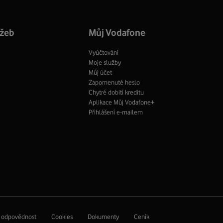
profil
Facebook
profil
užeb
Můj Vodafone
Vyúčtování
Moje služby
Můj účet
Zapomenuté heslo
Chytré dobití kreditu
Aplikace Můj Vodafone+
Přihlášení e-mailem
í odpovědnost
Cookies
Dokumenty
Ceník