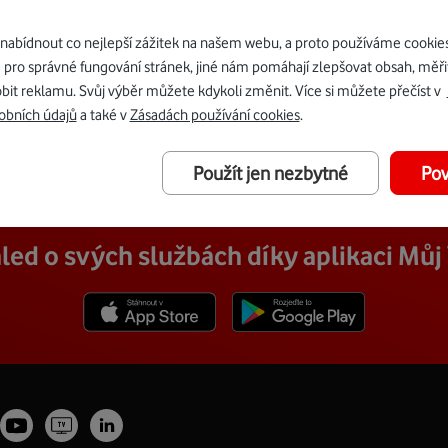
uveden Vodafone, rozumí se tím česká společnost Vodafone Cze
 10, IČ: 25788001, zapsaná v obchodním rejstříku vedeném Mě
bídnout co nejlepší zážitek na našem webu, a proto používáme cookie
by).
 pro správné fungování stránek, jiné nám pomáhají zlepšovat obsah, měři
bit reklamu. Svůj výběr můžete kdykoli změnit. Více si můžete přečíst v
obních údajů
a také v
Zásadách používání cookies
.
Použít jen nezbytné
Pov
led o svých službách díky aplikaci Mů
Stáhnout z App Store
Stáhnout z Goole Play
Youtube
Vodafone
tagram
LinkedIn
profil
TV
fil