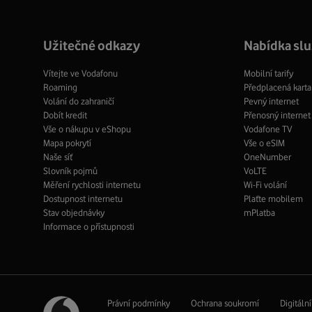
profil
Užitečné odkazy
Nabídka sl
Vítejte ve Vodafonu
Mobilní tarify
Roaming
Předplacená karta
Volání do zahraničí
Pevný internet
Dobít kredit
Přenosný internet
Vše o nákupu v eShopu
Vodafone TV
Mapa pokrytí
Vše o eSIM
Naše síť
OneNumber
Slovník pojmů
VoLTE
Měření rychlosti internetu
Wi-Fi volání
Dostupnost internetu
Plaťte mobilem
Stav objednávky
mPlatba
Informace o přístupnosti
Právní podmínky
Ochrana soukromí
Digitáln