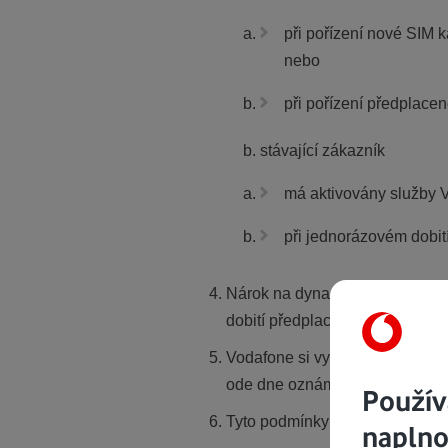
při pořízení nové SIM k
nebo
při pořízení předplace
stávající zákazník
má aktivovány služby 
při jednorázovém dobit
Nárok na dynamo nabíječku musí
dobití předplacené karty dle čl
Vodafone si vyhrazuje právo kd
ode dne oznámení na interneto
Použív
Tyto podmínky jsou platné a úč
naplno