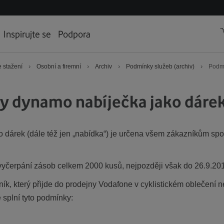
Inspirujte se
Podpora
›
›
›
›
 stažení
Osobní a firemní
Archiv
Podmínky služeb (archiv)
Podmí
y dynamo nabíječka jako dáre
dárek (dále též jen „nabídka“) je určena všem zákazníkům spo
vyčerpání zásob celkem 2000 kusů, nejpozději však do 26.9.20
ík, který přijde do prodejny Vodafone v cyklistickém oblečení
splní tyto podmínky: