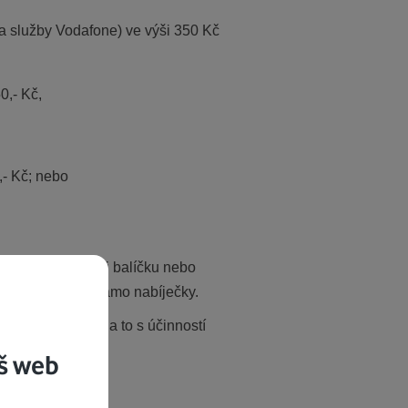
 za služby Vodafone) ve výši 350 Kč
0,- Kč,
- Kč; nebo
dplacené karty či balíčku nebo
ok na získání dynamo nabíječky.
y této nabídky, a to s účinností
rmín pozdější.
š web