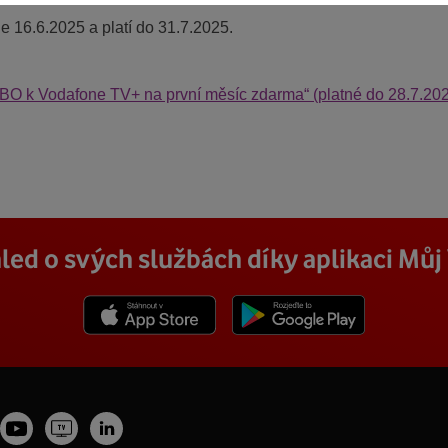
e 16.6.2025 a platí do 31.7.2025.
BO k Vodafone TV+ na první měsíc zdarma“ (platné do 28.7.20
led o svých službách díky aplikaci Mů
Stáhnout z App Store
Stáhnout z Goole Play
Youtube
Vodafone
tagram
LinkedIn
profil