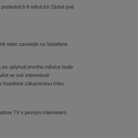
 posledních 6 měsících žádné jiné
obně nebo zavolejte na Vodafone
 po uplynutí prvního měsíce bude
vést ve své internetové
a Vodafone zákaznickou linku.
dafone TV s pevným internetem.