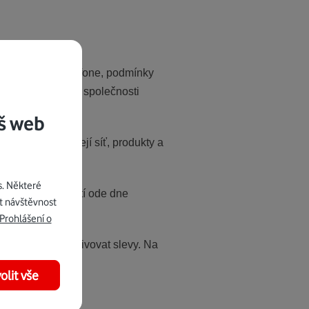
společnosti Vodafone, podmínky
ných materiálech společnosti
š web
lic a. s. (a její síť, produkty a
s. Některé
bídky, s účinností ode dne
t návštěvnost
í.
Prohlášení o
ím čísle či deaktivovat slevy. Na
olit vše