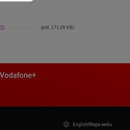
25)
(pdf, 171,89 KB)
j Vodafone+
English
|
Mapa webu