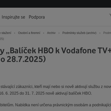
Inspirujte se
Podpora
›
›
›
›
 stažení
Osobní a firemní
Archiv
Podmínky služeb (archiv)
Podmí
25)
 „Balíček HBO k Vodafone TV+
do 28.7.2025)
stávající zákazníci, kteří mají nebo si nově aktivují službu z 
16. 6. 2025 do 31. 7. 2025 nově aktivují balíček HBO.
ebitelům. Nabídka není určena právnickým osobám a podnikají