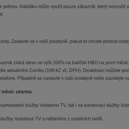
 jednou. Nabídku může využít pouze zákazník, který nevyužil v
k.
esty. Zastavte se v naší prodejně, pokud to chcete probrat os
azník získá slevu ve výši 100% na balíček HBO na první měsíc;
dle aktuálního Ceníku (199 Kč vč. DPH). Deaktivaci můžete pro
dafone. Případně se zastavte v naší prodejně nebo zavolejte n
í měsíc zdarma
k samostatné služby Vodafone TV, tak i na kombinaci služby Vo
služby Vodafone TV a některého z mobilních tarifů.