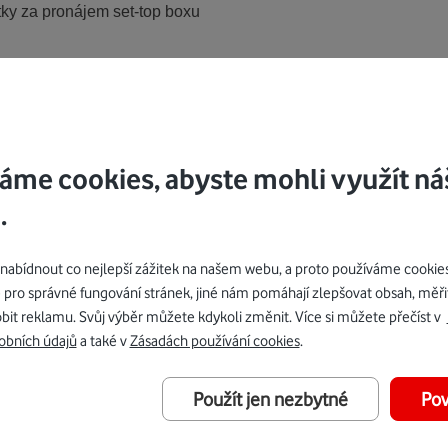
ky za pronájem set-top boxu
podmínkách platí Všeobecné podmínky pro poskytování služeb 
ušných služeb, platný Ceník služeb a podmínky uvedené v tiště
tps://www.vodafone.cz/televize
.
áme cookies, abyste mohli využít ná
.
 Vodafone, rozumí se tím česká společnost Vodafone Czech Repub
ch 2, 155 00 Praha 5, IČ 25788001.
bídnout co nejlepší zážitek na našem webu, a proto používáme cookie
iv bez uvedení důvodu omezit, ukončit nebo změnit podmínky na
 pro správné fungování stránek, jiné nám pomáhají zlepšovat obsah, měři
ch
www.vodafone.cz
, nebude-li výslovně uveden termín pozdějš
bit reklamu. Svůj výběr můžete kdykoli změnit. Více si můžete přečíst v
obních údajů
a také v
Zásadách používání cookies
.
ídky si Vodafone vyhrazuje právo neaktivovat službu na telefonn
Použít jen nezbytné
Pov
PH a platí ke dni účinnosti těchto podmínek.