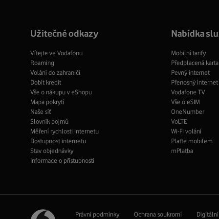
profil
pro
profil
Užitečné odkazy
Nabídka sl
Vítejte ve Vodafonu
Mobilní tarify
Roaming
Předplacená karta
Volání do zahraničí
Pevný internet
Dobít kredit
Přenosný internet
Vše o nákupu v eShopu
Vodafone TV
Mapa pokrytí
Vše o eSIM
Naše síť
OneNumber
Slovník pojmů
VoLTE
Měření rychlosti internetu
Wi-Fi volání
Dostupnost internetu
Plaťte mobilem
Stav objednávky
mPlatba
Informace o přístupnosti
Právní podmínky
Ochrana soukromí
Digitáln