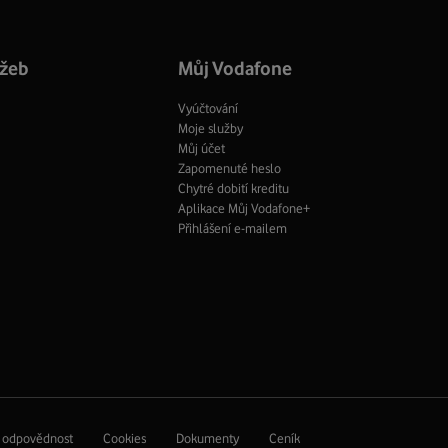
TV
fil
profil
Facebook
profil
užeb
Můj Vodafone
Vyúčtování
Moje služby
Můj účet
Zapomenuté heslo
Chytré dobití kreditu
Aplikace Můj Vodafone+
Přihlášení e-mailem
í odpovědnost
Cookies
Dokumenty
Ceník