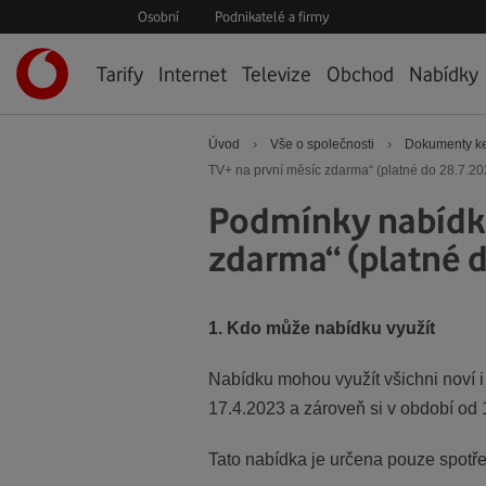
Osobní
Podnikatelé a firmy
Úvodní
Tarify
Internet
Televize
Obchod
Nabídky
stránka
›
›
Úvod
Vše o společnosti
Dokumenty ke
TV+ na první měsíc zdarma“ (platné do 28.7.20
Podmínky nabídky
zdarma“ (platné 
1. Kdo může nabídku využít
Nabídku mohou využít všichni noví i 
17.4.2023 a zároveň si v období od 
Tato nabídka je určena pouze spotř