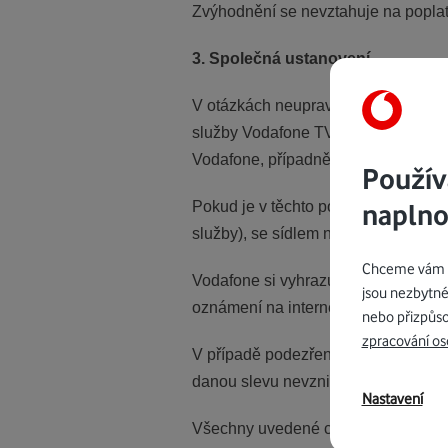
Zvýhodnění se nevztahuje na poplat
3. Společná ustanovení
V otázkách neupravených v těchto 
služby Vodafone TV, podmínky přísl
Vodafone, případně na stránkách
ht
Použív
naplno
Pokud je v těchto podmínkách uveden
služby), se sídlem náměstí Junkový
Chceme vám na
Vodafone si vyhrazuje právo kdykol
jsou nezbytné
oznámení na internetových stránká
nebo přizpůso
zpracování os
V případě podezření na zneužití nab
danou slevu nevzniká právní nárok.
Nastavení
Všechny uvedené ceny jsou včetně D