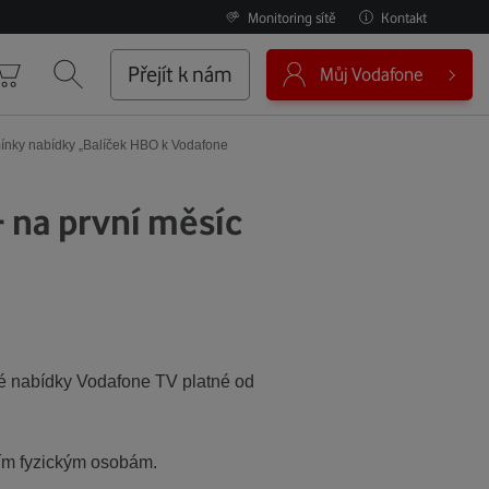
Monitoring sítě
Kontakt
0
Přejít k nám
Můj Vodafone
Košík
Vyhledávání
nky nabídky „Balíček HBO k Vodafone
 na první měsíc
nové nabídky Vodafone TV platné od
cím fyzickým osobám.