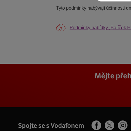
Tyto podmínky nabývají účinnosti dn
Podmínky nabídky „Balíček H
Mějte přeh
Spojte se s Vodafonem
Facebook
Ins
X