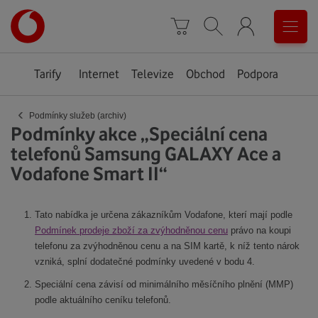
Úvodní
0
stránka
Košík
Vyhledávání
Menu
Tarify
Internet
Televize
Obchod
Podpora
‹
Podmínky služeb (archiv)
Podmínky akce „Speciální cena
telefonů Samsung GALAXY Ace a
Vodafone Smart II“
Tato nabídka je určena zákazníkům Vodafone, kterí mají podle
Podmínek prodeje zboží za zvýhodněnou cenu
právo na koupi
telefonu za zvýhodněnou cenu a na SIM kartě, k níž tento nárok
vzniká, splní dodatečné podmínky uvedené v bodu 4.
Speciální cena závisí od minimálního měsíčního plnění (MMP)
podle aktuálního ceníku telefonů.