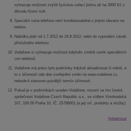
vyhrazuje možnost zvýšit fyzickou volací jistinu až na 3000 Kč z
důvodu řízení rizik.
Speciální cena telefonu není kombinovatelná s jinými slevami na
telefon.
Nabídka platí od 1.7.2012 do 24.8.2012, nebo do vyprodání zásob
příslušného telefonu.
Vodafone si vyhrazuje možnost kdykoliv změnit ceník speciálních
cen telefonů.
Vodafone má právo tyto podmínky kdykoli aktualizovat či měnit, a
to s účinností ode dne zveřejnění změn na www.vodafone.cz,
nebude-li stanoven pozdější termín účinnosti.
Pokud je v podmínkách uveden Vodafone, rozumí se tím česká
společnost Vodafone Czech Republic a.s., se sídlem Vinohradská
167, 100 00 Praha 10, IČ: 25788001 (a její síť, produkty a služby).
Vytisknout