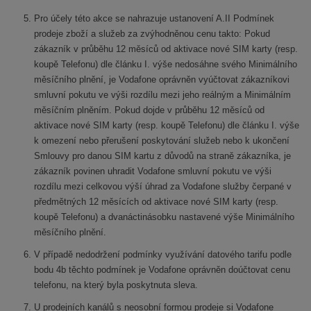
Pro účely této akce se nahrazuje ustanovení A.II Podmínek
prodeje zboží a služeb za zvýhodněnou cenu takto: Pokud
zákazník v průběhu 12 měsíců od aktivace nové SIM karty (resp.
koupě Telefonu) dle článku I. výše nedosáhne svého Minimálního
měsíčního plnění, je Vodafone oprávněn vyúčtovat zákazníkovi
smluvní pokutu ve výši rozdílu mezi jeho reálným a Minimálním
měsíčním plněním. Pokud dojde v průběhu 12 měsíců od
aktivace nové SIM karty (resp. koupě Telefonu) dle článku I. výše
k omezení nebo přerušení poskytování služeb nebo k ukončení
Smlouvy pro danou SIM kartu z důvodů na straně zákazníka, je
zákazník povinen uhradit Vodafone smluvní pokutu ve výši
rozdílu mezi celkovou výší úhrad za Vodafone služby čerpané v
předmětných 12 měsících od aktivace nové SIM karty (resp.
koupě Telefonu) a dvanáctinásobku nastavené výše Minimálního
měsíčního plnění.
V případě nedodržení podmínky využívání datového tarifu podle
bodu 4b těchto podmínek je Vodafone oprávněn doúčtovat cenu
telefonu, na který byla poskytnuta sleva.
U prodejních kanálů s neosobní formou prodeje si Vodafone