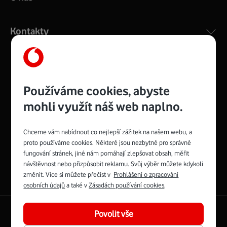
Kontakty
Management
Recruitment
Top
Platinové
Používáme cookies, abyste
and
Academy
odpovědná
ocenění
engineering
Awards
firma
udržitelnosti
mohli využít náš web naplno.
consultancy
logo
roku
EcoVadis
2024
2025
Best
Vodafone
Buy
má
Chceme vám nabídnout co nejlepší zážitek na našem webu, a
Award
První
Spojte se s Vodafonem
proto používáme cookies. Některé jsou nezbytné pro správné
zelenou
síť
fungování stránek, jiné nám pomáhají zlepšovat obsah, měřit
Youtube
Facebook
Vodafone
Instagram
X
LinkedIn
návštěvnost nebo přizpůsobit reklamu. Svůj výběr můžete kdykoli
profil
profil
TV
profil
profil
profil
změnit. Více si můžete přečíst v
Prohlášení o zpracování
Facebook
osobních údajů
a také v
Zásadách používání cookies
.
profil
English
|
Mapa webu
Povolit vše