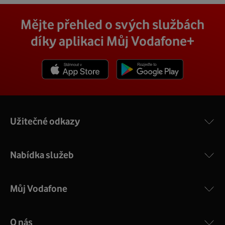
Mějte přehled o svých službách
díky aplikaci Můj Vodafone+
Stáhnout z App Store
Stáhnout z Goole Play
Užitečné odkazy
Nabídka služeb
Můj Vodafone
O nás