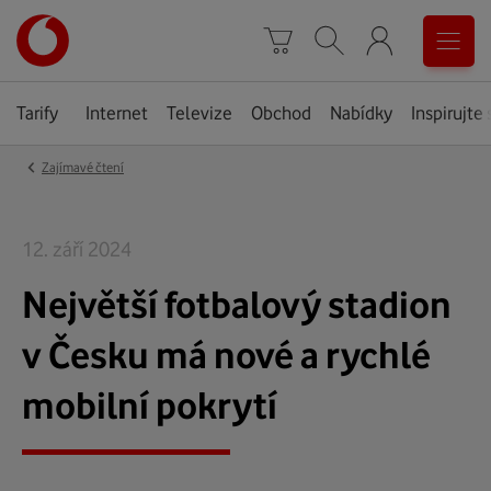
Úvodní
0
stránka
Košík
Vyhledávání
Menu
Tarify
Internet
Televize
Obchod
Nabídky
Inspirujte 
‹
Zajímavé čtení
12. září 2024
Největší fotbalový stadion
v Česku má nové a rychlé
mobilní pokrytí