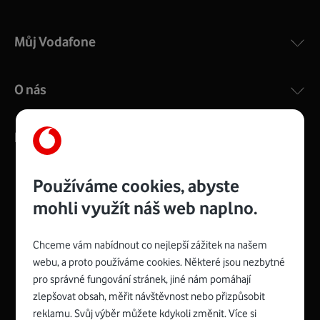
Můj Vodafone
O nás
Kontakty
Používáme cookies, abyste
mohli využít náš web naplno.
Management
Recruitment
Top
Platinové
and
Academy
odpovědná
ocenění
engineering
Awards
firma
udržitelnosti
Chceme vám nabídnout co nejlepší zážitek na našem
consultancy
logo
roku
EcoVadis
2024
2025
Best
Vodafone
webu, a proto používáme cookies. Některé jsou nezbytné
Buy
má
Award
První
pro správné fungování stránek, jiné nám pomáhají
zelenou
Spojte se s Vodafonem
síť
zlepšovat obsah, měřit návštěvnost nebo přizpůsobit
reklamu. Svůj výběr můžete kdykoli změnit. Více si
Youtube
Facebook
Vodafone
Instagram