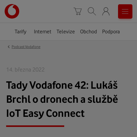
Úvodní
0
stránka
Košík
Vyhledávání
Menu
Tarify
Internet
Televize
Obchod
Podpora
‹
Podcast Vodafone
14. března 2022
Tady Vodafone 42: Lukáš
Brchl o dronech a službě
IoT Easy Connect