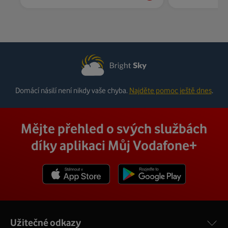
Domácí násilí není nikdy vaše chyba.
Najděte pomoc ještě dnes
.
Mějte přehled o svých službách
díky aplikaci Můj Vodafone+
Stáhnout z App Store
Stáhnout z Goole Play
Užitečné odkazy