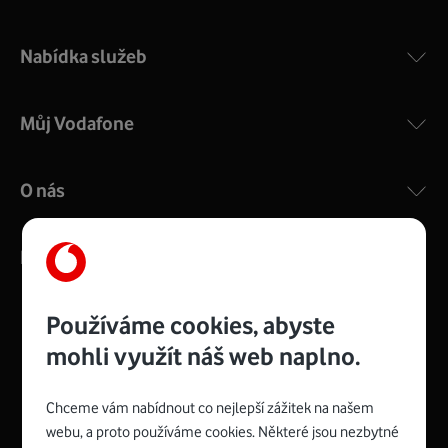
Nabídka služeb
Můj Vodafone
O nás
Kontakty
Používáme cookies, abyste
mohli využít náš web naplno.
Management
Recruitment
Top
Platinové
and
Academy
odpovědná
ocenění
engineering
Awards
firma
udržitelnosti
Chceme vám nabídnout co nejlepší zážitek na našem
consultancy
logo
roku
EcoVadis
2024
2025
Best
Vodafone
webu, a proto používáme cookies. Některé jsou nezbytné
Buy
má
Award
První