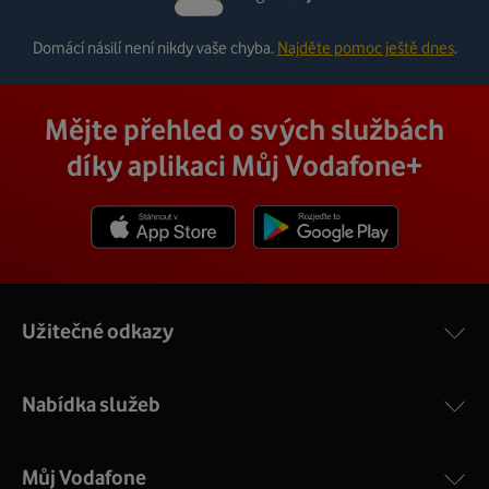
Domácí násilí není nikdy vaše chyba.
Najděte pomoc ještě dnes
.
Mějte přehled o svých službách
díky aplikaci Můj Vodafone+
Stáhnout z App Store
Stáhnout z Goole Play
Užitečné odkazy
Nabídka služeb
Můj Vodafone