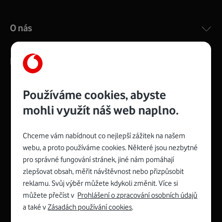
O nás
Kontakty
Používáme cookies, abyste
mohli využít náš web naplno.
Management
Recruitment
Top
Platinové
and
Academy
odpovědná
ocenění
engineering
Awards
firma
udržitelnosti
Chceme vám nabídnout co nejlepší zážitek na našem
consultancy
logo
roku
EcoVadis
2024
2025
Best
Vodafone
webu, a proto používáme cookies. Některé jsou nezbytné
Buy
má
Award
První
pro správné fungování stránek, jiné nám pomáhají
zelenou
Spojte se s Vodafonem
síť
zlepšovat obsah, měřit návštěvnost nebo přizpůsobit
reklamu. Svůj výběr můžete kdykoli změnit. Více si
Youtube
Facebook
Vodafone
Instagram
X
LinkedIn
profil
můžete přečíst v
Prohlášení o zpracování osobních údajů
profil
TV
profil
profil
profil
Facebook
a také v
Zásadách používání cookies
.
profil