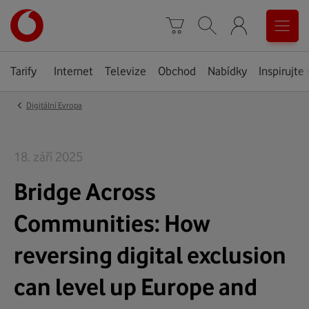
Úvodní
0
stránka
Košík
Vyhledávání
Menu
Tarify
Internet
Televize
Obchod
Nabídky
Inspirujte 
‹
Digitální Evropa
18. září 2025
Bridge Across
Communities: How
reversing digital exclusion
can level up Europe and