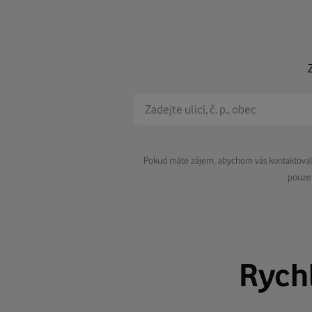
Pokud máte zájem, abychom vás kontaktovali 
pouze 
Rych