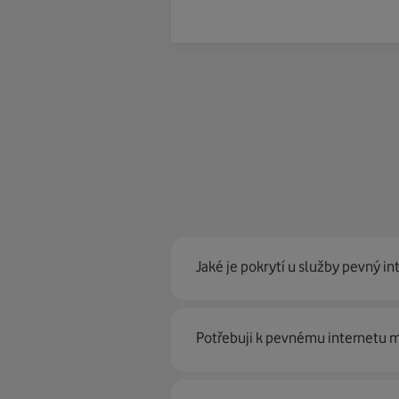
Jaké je pokrytí u služby pevný in
Pevný internet můžeme nabídn
Potřebuji k pevnému internetu
optické sítě. Díky tomu umíme na