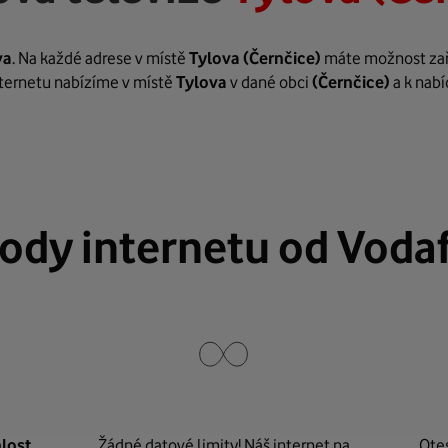
va
. Na každé adrese v místě
Tylova
(Černčice)
máte možnost zaříd
internetu nabízíme v místě
Tylova
v dané obci
(Černčice)
a k nabí
ody internetu od Voda
lost
Žádné datové limity! Náš internet na
Ote