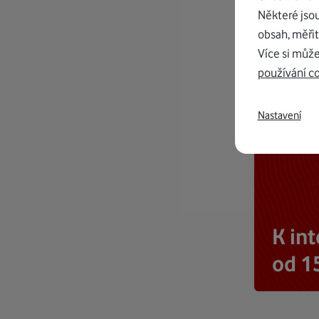
Některé jso
obsah, měřit
Více si může
používání c
Nastavení
K in
od 1