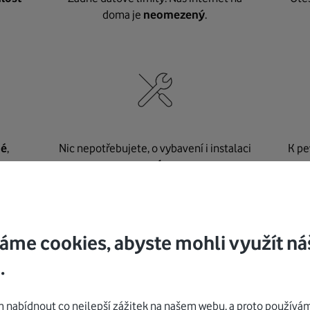
doma je
neomezený
.
né
,
Nic nepotřebujete, o vybavení i instalaci
K pe
se
postaráme my
.
áme cookies, abyste mohli využít ná
Mohlo by vás zajímat
.
nabídnout co nejlepší zážitek na našem webu, a proto používám