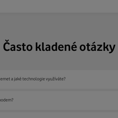
Často kladené otázky
ternet a jaké technologie využíváte?
out
99 % českých domácností
prostřednictvím několika technol
 modem?
jít nejoptimálnější řešení na vaší adrese.