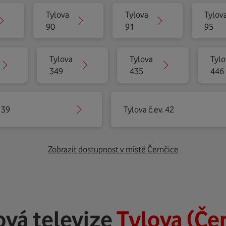
Tylova
Tylova
Tylov
90
91
95
Tylova
Tylova
Tylo
349
435
446
 39
Tylova č.ev. 42
Zobrazit dostupnost v místě Černčice
vá televize
Tylova (Če