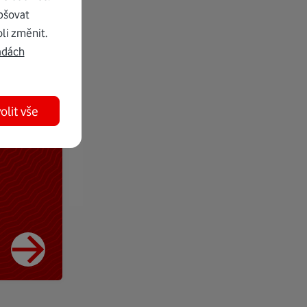
pšovat
li změnit.
adách
olit vše