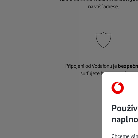
na vaší adrese.
Připojení od Vodafonu je
bezpeč
surfujete bez starostí.
Použív
naplno
Chceme vám 