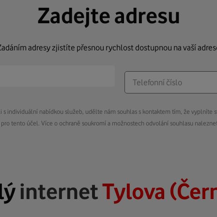
Zadejte adresu
Zadáním adresy zjistíte přesnou rychlost dostupnou na vaší adres
s individuální nabídkou služeb, udělte nám souhlas s kontaktem tím, že vyplníte s
pro tento účel. Více o ochraně soukromí a možnostech odvolání souhlasu nalezn
lý
internet
Tylova (Čer