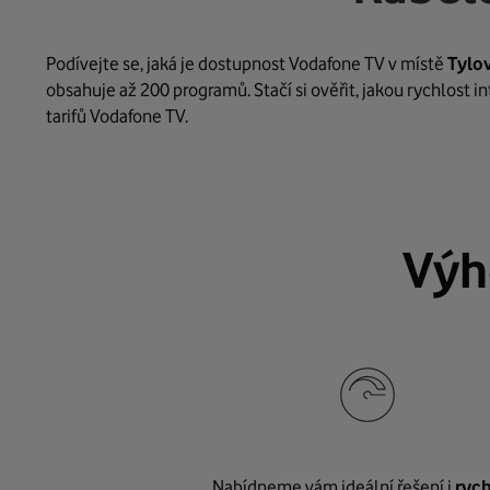
Podívejte se, jaká je dostupnost Vodafone TV v místě
Tylo
obsahuje až 200 programů. Stačí si ověřit, jakou rychlost 
tarifů Vodafone TV.
Výh
Nabídneme vám ideální řešení i
rych