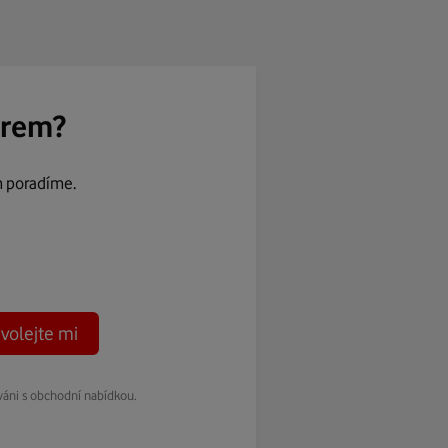
ěrem?
m poradíme.
volejte mi
váni s obchodní nabídkou.