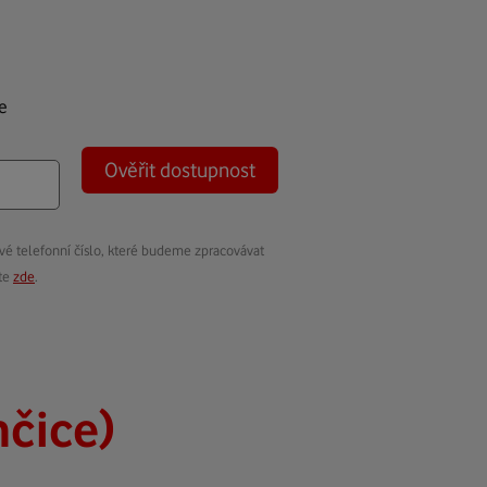
e
Ověřit dostupnost
vé telefonní číslo, které budeme zpracovávat
ete
zde
.
nčice)