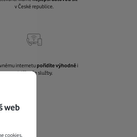
v České republice.
vnému internetu
pořídíte výhodně
i
další naše služby.
š web
e cookies.