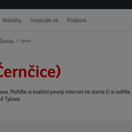
Nabídky
Inspirujte se
Podpora
Černčice
Tylova
Černčice)
ova. Pořiďte si kvalitní pevný internet na doma či si ověřte
tě Tylova.