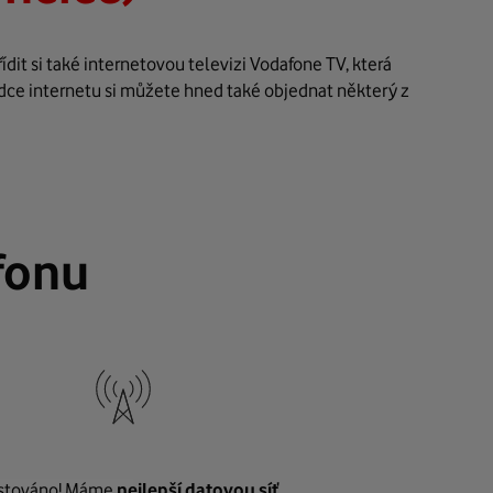
it si také internetovou televizi Vodafone TV, která
dce internetu si můžete hned také objednat některý z
fonu
stováno! Máme
nejlepší datovou síť