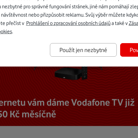
u nezbytné pro správné fungování stránek, jiné nám pomáhají zle
 návštěvnost nebo přizpůsobit reklamu. Svůj výběr můžete kdyko
te přečíst v
Prohlášení o zpracování osobních údajů
a také v
Zás
ookies
.
Použít jen nezbytné
Pov
ternetu vám dáme Vodafone TV již
50 Kč měsíčně