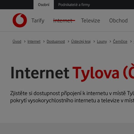
Osobní
Podnikatelé a firmy
Tarify
Internet
Televize
Obchod
Úvod
Internet
Dostupnost
Ústecký kraj
Louny
Černčice
Internet
Tylova (
Zjistěte si dostupnost připojení k internetu v místě Tyl
pokrytí vysokorychlostního internetu a televize v mís