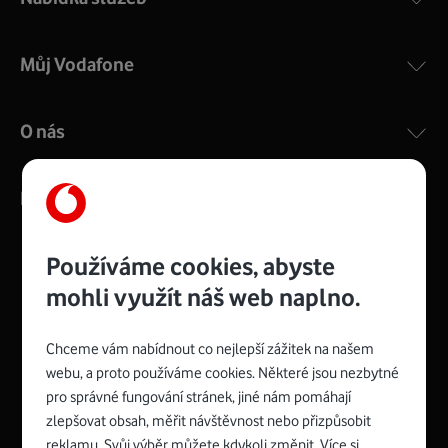
Můj Vodafone
O nás
Kontakty
Používáme cookies, abyste
mohli využít náš web naplno.
Management
Recruitment
Top
Platinové
and
Academy
odpovědná
ocenění
engineering
Awards
firma
udržitelnosti
Chceme vám nabídnout co nejlepší zážitek na našem
consultancy
logo
roku
EcoVadis
2024
2025
Best
Vodafone
webu, a proto používáme cookies. Některé jsou nezbytné
Buy
má
Award
První
pro správné fungování stránek, jiné nám pomáhají
zelenou
Spojte se s Vodafonem
síť
zlepšovat obsah, měřit návštěvnost nebo přizpůsobit
reklamu. Svůj výběr můžete kdykoli změnit. Více si