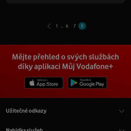
1
…
6
7
8
Mějte přehled o svých službách
díky aplikaci Můj Vodafone+
Stáhnout z App Store
Stáhnout z Goole Play
Užitečné odkazy
Nabídka služeb