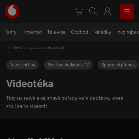
Úvodní
0
stránka
Košík
Vyhledávání
Menu
Tarify
Internet
Televize
Obchod
Nabídky
Inspirujte 
‹
Televizní tipy z Vodafone televize
Televizní tipy
Nově ve Vodafone TV
Sportovní přenosy
Videotéka
Tipy na nové a zajímavé pořady ve Videotéce, které
stojí za to si pustit