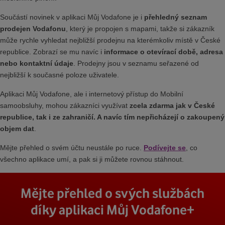
Součástí novinek v aplikaci Můj Vodafone je i
přehledný seznam
prodejen Vodafonu
, který je propojen s mapami, takže si zákazník
může rychle vyhledat nejbližší prodejnu na kterémkoliv místě v České
republice. Zobrazí se mu navíc i
informace o otevírací době, adresa
nebo kontaktní údaje
. Prodejny jsou v seznamu seřazené od
nejbližší k současné poloze uživatele.
Aplikaci Můj Vodafone, ale i internetový přístup do Mobilní
samoobsluhy, mohou zákazníci využívat
zcela zdarma jak v České
republice, tak i ze zahraničí. A navíc tím nepřicházejí o zakoupený
objem dat
.
Mějte přehled o svém účtu neustále po ruce.
Podívejte se
, co
všechno aplikace umí, a pak si ji můžete rovnou stáhnout.
Mějte přehled o svých službách
díky aplikaci Můj Vodafone+
Stáhnout z App Store
Stáhnout z Goole Play