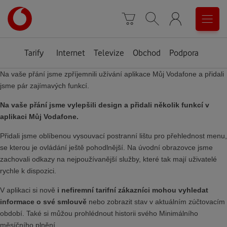
Úvodní
0
stránka
Košík
Vyhledávání
Menu
Tarify
Internet
Televize
Obchod
Podpora
Na vaše přání jsme zpříjemnili užívání aplikace Můj Vodafone a přidali
jsme pár zajímavých funkcí.
Na vaše přání jsme vylepšili design a přidali několik funkcí v
aplikaci Můj Vodafone.
Přidali jsme oblíbenou vysouvací postranní lištu pro přehlednost menu,
se kterou je ovládání ještě pohodlnější. Na úvodní obrazovce jsme
zachovali odkazy na nejpoužívanější služby, které tak mají uživatelé
rychle k dispozici.
V aplikaci si nově
i nefiremní tarifní zákazníci mohou vyhledat
informace o své smlouvě
nebo zobrazit stav v aktuálním zúčtovacím
období. Také si můžou prohlédnout historii svého Minimálního
měsíčního plnění.