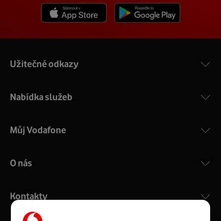
Užitečné odkazy
Nabídka služeb
Můj Vodafone
O nás
Kontakty