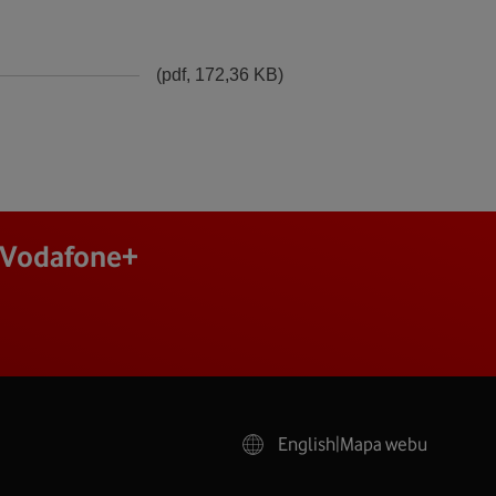
(pdf, 172,36 KB)
j Vodafone+
English
|
Mapa webu