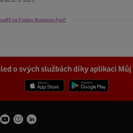
ná od 11. 6. 2025.
outěž na Forbes Business Fest“
led o svých službách díky aplikaci Mů
Stáhnout z App Store
Stáhnout z Goole Play
Youtube
Vodafone
tagram
LinkedIn
profil
TV
fil
profil
Facebook