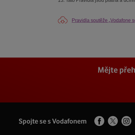
13. Tato Pravidla jsou platná a účin
Pravidla soutěže „Vodafone s
Mějte přeh
Spojte se s Vodafonem
Facebook
Ins
X
profil
pro
profil