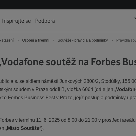
Inspirujte se
Podpora
›
›
›
 stažení
Osobní a firemní
Soutěže - pravidla a podmínky
Pravidla so
„Vodafone soutěž na Forbes Bu
lic a.s. se sídlem náměstí Junkových 2808/2, Stodůlky, 155 
ským soudem v Praze oddíl B, vložka 6064 (dále jen „
Vodafon
akce Forbes Business Fest v Praze, jejíž postup a podmínky uprav
orbes v termínu 11. 6. 2025 od 8:00 do 21:00 v prostředí areál
en „
Místo Soutěže
“).