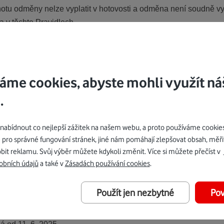
notu odměny nelze vyplatit v hotovosti a odměna není soudně 
a v těchto Pravidlech.
ovědnost za jakoukoliv technickou chybu při realizaci Soutěž
ně jejího ukončení. Společnost Vodafone je oprávněna ze Soutěž
 anebo platnými právními předpisy.
áme cookies, abyste mohli využít ná
 kdykoliv jednostranně měnit a doplňovat tato Pravidla. Aktuáln
.
ě. Ke dni účinnosti nového znění Pravidel pozbývá účinnosti je
vázáni. Ostatní vztahy výslovně neupravené těmito Pravidly se ř
bídnout co nejlepší zážitek na našem webu, a proto používáme cookie
 pro správné fungování stránek, jiné nám pomáhají zlepšovat obsah, měři
bit reklamu. Svůj výběr můžete kdykoli změnit. Více si můžete přečíst v
yhlášení výherce mohou být zpracovávány výše uvedené osobní ú
obních údajů
a také v
Zásadách používání cookies
.
vány za uvedenými účely pouze po dobu trvání Soutěže a do d
pracování osobních údajů lze nalézt na webu
https://www.vodaf
Použít jen nezbytné
Pov