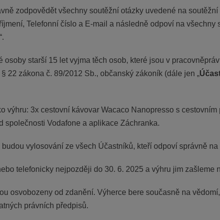
ávně zodpovědět všechny soutěžní otázky uvedené na soutěžní 
íjmení, Telefonní číslo a E-mail a následně odpoví na všechny s
“.
é osoby starší 15 let vyjma těch osob, které jsou v pracovněprá
 § 22 zákona č. 89/2012 Sb., občanský zákoník (dále jen „
Účast
ko výhru: 3x cestovní kávovar Wacaco Nanopresso s cestovním 
od společnosti Vodafone a aplikace Záchranka.
i budou vylosování ze všech Účastníků, kteří odpoví správně na
bo telefonicky nejpozději do 30. 6. 2025 a výhru jim zašleme n
jsou osvobozeny od zdanění. Výherce bere současně na vědomí, 
atných právních předpisů.