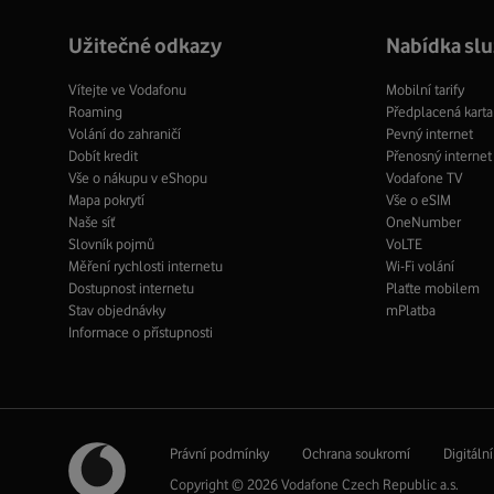
Užitečné odkazy
Nabídka sl
Vítejte ve Vodafonu
Mobilní tarify
Roaming
Předplacená karta
Volání do zahraničí
Pevný internet
Dobít kredit
Přenosný internet
Vše o nákupu v eShopu
Vodafone TV
Mapa pokrytí
Vše o eSIM
Naše síť
OneNumber
Slovník pojmů
VoLTE
Měření rychlosti internetu
Wi-Fi volání
Dostupnost internetu
Plaťte mobilem
Stav objednávky
mPlatba
Informace o přístupnosti
Právní podmínky
Ochrana soukromí
Digitáln
Copyright © 2026 Vodafone Czech Republic a.s.