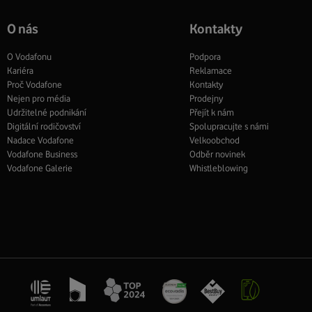
O nás
Kontakty
O Vodafonu
Podpora
Kariéra
Reklamace
Proč Vodafone
Kontakty
Nejen pro média
Prodejny
Udržitelné podnikání
Přejít k nám
Digitální rodičovství
Spolupracujte s námi
Nadace Vodafone
Velkoobchod
Vodafone Business
Odběr novinek
Vodafone Galerie
Whistleblowing
Management
Recruitment
Top
Platinové
Best
Vodafone