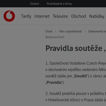
Osobní
Podnikatelé a firmy
Úvodní
Tarify
Internet
Televize
Obchod
Nabídky
stránka
›
›
Úvod
Vše o společnosti
Dokumenty ke
Business Fest“
Pravidla soutěže 
1. Společnost Vodafone Czech Repub
v obchodním rejstříku vedeném Měst
soutěž (dále jen „
Soutěž
“) v rámci 
„
Pravidla
“).
2. Soutěž probíhá pouze v průběhu F
v Holešovické tržnici v Praze (dále j