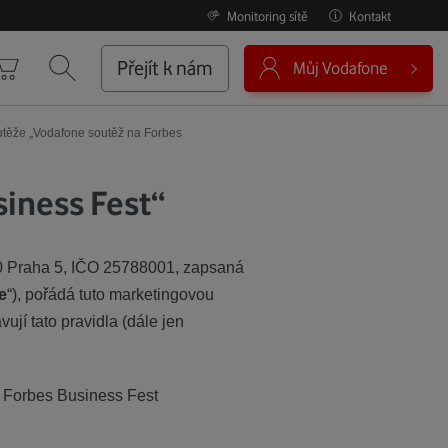
Monitoring sítě
Kontakt
0
Přejít k nám
Můj Vodafone
Košík
Vyhledávání
utěže „Vodafone soutěž na Forbes
siness Fest“
00 Praha 5, IČO 25788001, zapsaná
e
“), pořádá tuto marketingovou
ují tato pravidla (dále jen
u Forbes Business Fest