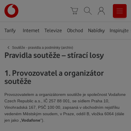
Úvodní
0
stránka
Košík
Vyhledávání
Menu
Tarify
Internet
Televize
Obchod
Nabídky
Inspirujte 
‹
Soutěže - pravidla a podmínky (archiv)
Pravidla soutěže – stírací losy
1. Provozovatel a organizátor
soutěže
Provozovatelem a organizátorem soutěže je společnost Vodafone
Czech Republic a.s., IČ 257 88 001, se sídlem Praha 10,
Vinohradská 167, PSČ 100 00, zapsaná v obchodním rejstříku
vedeném Městským soudem, v Praze, oddíl B, vložka 6064 (dále
jen jako „
Vodafone
“).