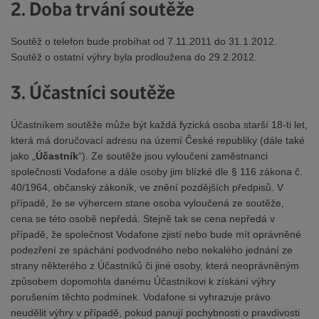
2. Doba trvání soutěže
Soutěž o telefon bude probíhat od 7.11.2011 do 31.1.2012.
Soutěž o ostatní výhry byla prodloužena do 29.2.2012.
3. Účastníci soutěže
Účastníkem soutěže může být každá fyzická osoba starší 18-ti let,
která má doručovací adresu na území České republiky (dále také
jako „
Účastník
“). Ze soutěže jsou vyloučeni zaměstnanci
společnosti Vodafone a dále osoby jim blízké dle § 116 zákona č.
40/1964, občanský zákoník, ve znění pozdějších předpisů. V
případě, že se výhercem stane osoba vyloučená ze soutěže,
cena se této osobě nepředá. Stejně tak se cena nepředá v
případě, že společnost Vodafone zjistí nebo bude mít oprávněné
podezření ze spáchání podvodného nebo nekalého jednání ze
strany některého z Účastníků či jiné osoby, která neoprávněným
způsobem dopomohla danému Účastníkovi k získání výhry
porušením těchto podmínek. Vodafone si vyhrazuje právo
neudělit výhry v případě, pokud panují pochybnosti o pravdivosti