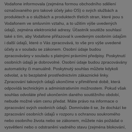
Vodafone informovala (zejména formou obchodního sdělení
označovaného pro takové účely jako OS) o svých službách a
produktech a o službách a produktech třetích stran, které jsou s
Vodafonem ve smluvním vztahu, a to užitím výše uvedených
údajů, zejména elektronické adresy. Účastník soutěže souhlasí
také s tím, aby Vodafone přiřazoval k uvedeným osobním údajům
i další údajů, které o Vás zpracovává, to vše pro výše uvedené
účely a v souladu se zákonem. Osobní údaje budou
zpracovávány v souladu s platnými právními předpisy. Poskytnutí
osobních údajů je dobrovolné. Osobní údaje budou zpracovávány
automaticky či manuálně. Poskytnutý souhlas můžete kdykoli
odvolat, a to bezplatně prostřednictvím zákaznické linky.
Zpracování takových údajů ukončíme v přiměřené době, která
odpovídá technickým a administrativním možnostem. Pokud však
souhlas odvoláte před ukončením daného soutěžního období,
nebude možné vám cenu předat. Máte právo na informace o
zpracování svých osobních údajů. Domníváte-li se, že dochází ke
zpracování osobních údajů v rozporu s ochranou soukromého
nebo osobního života nebo se zákonem, můžete nás požádat o
vysvětlení nebo o odstranění vadného stavu (zejména blokování,