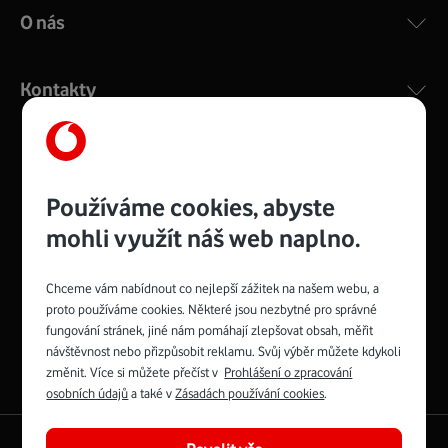
O nás
Kontakty
Management
Recruitment
Top
Platinové
Používáme cookies, abyste
and
Academy
odpovědná
ocenění
engineering
Awards
firma
udržitelnosti
mohli využít náš web naplno.
consultancy
logo
roku
EcoVadis
2024
2025
Best
Vodafone
Buy
má
Chceme vám nabídnout co nejlepší zážitek na našem webu, a
Award
První
Spojte se s Vodafonem
proto používáme cookies. Některé jsou nezbytné pro správné
zelenou
síť
fungování stránek, jiné nám pomáhají zlepšovat obsah, měřit
Youtube
Facebook
Vodafone
Instagram
X
LinkedIn
návštěvnost nebo přizpůsobit reklamu. Svůj výběr můžete kdykoli
profil
profil
TV
profil
profil
profil
změnit. Více si můžete přečíst v
Prohlášení o zpracování
Facebook
osobních údajů
a také v
Zásadách používání cookies
.
profil
English
|
Mapa webu