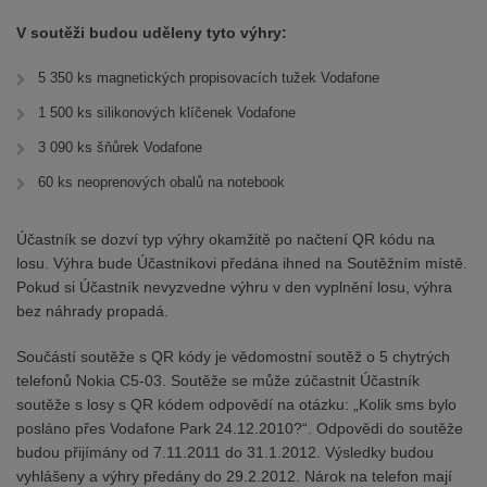
V soutěži budou uděleny tyto výhry:
5 350 ks magnetických propisovacích tužek Vodafone
1 500 ks silikonových klíčenek Vodafone
3 090 ks šňůrek Vodafone
60 ks neoprenových obalů na notebook
Účastník se dozví typ výhry okamžitě po načtení QR kódu na
losu. Výhra bude Účastníkovi předána ihned na Soutěžním místě.
Pokud si Účastník nevyzvedne výhru v den vyplnění losu, výhra
bez náhrady propadá.
Součástí soutěže s QR kódy je vědomostní soutěž o 5 chytrých
telefonů Nokia C5-03. Soutěže se může zúčastnit Účastník
soutěže s losy s QR kódem odpovědí na otázku: „Kolik sms bylo
posláno přes Vodafone Park 24.12.2010?“. Odpovědi do soutěže
budou přijímány od 7.11.2011 do 31.1.2012. Výsledky budou
vyhlášeny a výhry předány do 29.2.2012. Nárok na telefon mají