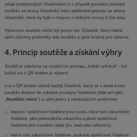
údajů poskytnutých Účastníkem či v případě porušení pravidel
soutěže ze strany Účastníků nebo jakéhokoli jednání ze strany
Účastníků, které by bylo v rozporu s dobrými mravy či fair-play.
Výhercem soutěže může být pouze ten Účastník, který řádně
splní všechny podmínky této soutěže a splní kritéria pro výherce.
4. Princip soutěže a získání výhry
Soutěž je založena na soutěžním principu „každý vyhrává“ - tzn.
každý los s QR kódem je výherní.
Los s QR kódem obdrží každý Účastník, který se v době trvání
soutěže dostaví do vybrané prodejny Vodafone (dále jen jako
„
Soutěžní místo
“) a splní jednu z následujících podmínek:
doporučí společnosti Vodafone jinou osobu, která není zákazníkem
Vodafone, jako potenciálního zákazníka a předá společnosti
Vodafone jeho kontaktní údaje (tzv. lead nebo reference),
není-li sám zákazníkem Vodafone, poskytne společnosti Vodafone