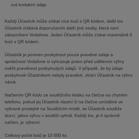
své kontaktní údaje.
Každý Účastník může získat více losů s QR kódem, další los
Účastník získává doporučením další jiné osoby, která není
zákazníkem Vodafone. Jeden Účastník může získat maximálně 5
losů s QR kódem.
Účastník je povinen poskytnout pouze pravdivé údaje a
společnost Vodafone si vyhrazuje právo před udělením výhry
ověřit pravdivost poskytnutých údajů. V případě, že by údaje
poskytnuté Účastníkem nebyly pravdivé, ztrácí Účastník na výhru
nárok.
Načtením QR kódu ze soutěžního letáku na čtečce na chytrém
telefonu, pokud jej Účastník vlastní či na čtečce umístěné ve
vybrané prodejně na Soutěžním místě, se Účastník soutěže
dozví, jakou výhru v soutěži vyhrál. Každý los, je-li správně
načten, je výherní.
Celkový počet losů je 10 000 ks.