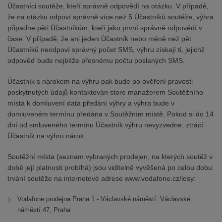
Účastníci soutěže, kteří správně odpovědí na otázku. V případě,
že na otázku odpoví správně více než 5 Účastníků soutěže, výhra
připadne pěti Účastníkům, kteří jako první správně odpovědí v
čase. V případě, že ani jeden Účastník nebo méně než pět
Účastníků neodpoví správný počet SMS, výhru získají ti, jejichž
odpověď bude nejblíže přesnému počtu poslaných SMS.
Účastník s nárokem na výhru pak bude po ověření pravosti
poskytnutých údajů kontaktován store manažerem Soutěžního
místa k domluvení data předání výhry a výhra bude v
domluveném termínu předána v Soutěžním místě. Pokud si do 14
dní od smluveného termínu Účastník výhru nevyzvedne, ztrácí
Účastník na výhru nárok.
Soutěžní místa (seznam vybraných prodejen, na kterých soutěž v
době její platnosti probíhá) jsou viditelně vyvěšená po celou dobu
trvání soutěže na internetové adrese www.vodafone.cz/losy:
Vodafone prodejna Praha 1 - Václavské náměstí: Václavské
náměstí 47, Praha