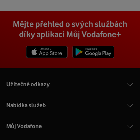
Mějte přehled o svých službách
díky aplikaci Můj Vodafone+
Stáhnout z App Store
Stáhnout z Goole Play
Užitečné odkazy
Nabídka služeb
Můj Vodafone