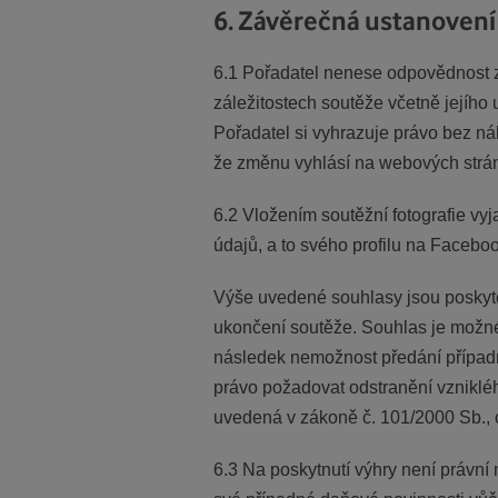
6. Závěrečná ustanovení
6.1 Pořadatel nenese odpovědnost z
záležitostech soutěže včetně jejího
Pořadatel si vyhrazuje právo bez náhr
že změnu vyhlásí na webových strán
6.2 Vložením soutěžní fotografie vy
údajů, a to svého profilu na Facebo
Výše uvedené souhlasy jsou poskyto
ukončení soutěže. Souhlas je možné
následek nemožnost předání případn
právo požadovat odstranění vznikléh
uvedená v zákoně č. 101/2000 Sb., 
6.3 Na poskytnutí výhry není právní