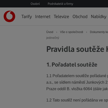
Osobní
Podnikatelé a firmy
Úvodní
Tarify
Internet
Televize
Obchod
Nabídky
stránka
›
›
Úvod
Vše o společnosti
Dokumenty ke
jedinečný
Pravidla soutěže 
1. Pořadatel soutěže
1.1 Pořadatelem soutěže pořádané 
a.s., se sídlem náměstí Junkových 
Praze oddíl B. vložka 6064 (dále jak
1.2 Tato soutěž není pořádána ve s