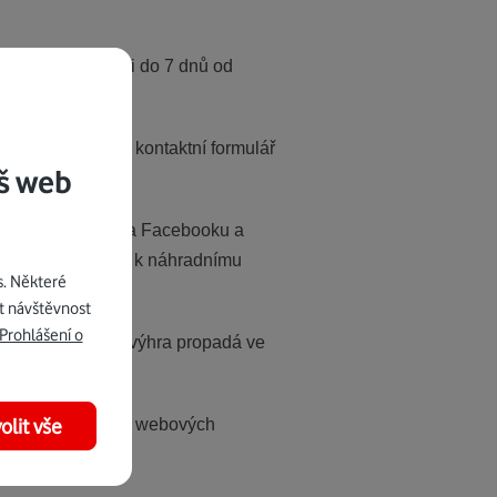
 a to nejpozději do 7 dnů od
vní adresa) přes kontaktní formulář
š web
terý používá také na Facebooku a
 vyzvat Účastníka k náhradnímu
s. Některé
t návštěvnost
Prohlášení o
í výhru doručit, výhra propadá ve
olit vše
sociálních sítích a webových