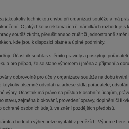
a jakoukoliv technickou chybu při organizaci soutěže a má pr
 ukončení. O jakýchkoliv reklamacích či námitkách rozhoduje s 
ady soutěž zkrátit, přerušit anebo zrušit či jednostranně změnit 
kách, kde jsou k dispozici platné a úplné podmínky.
jadřuje Účastník souhlas s těmito pravidly a poskytuje pořadate
oku a pro případ, že se stane výhercem i jména a příjmení a dor
vány dobrovolně pro účely organizace soutěže na dobu trvání
 kdykoliv písemně odvolat na adrese sídla pořadatele; odvolán
é výhry. Účastník má právo na přístup k osobním údajům, právo
o stavu, zejména blokování, provedení opravy, doplnění či likvi
o ochraně osobních údajů, ve znění pozdějších předpisů.
 nárok a hodnotu výher nelze vyplatit v penězích. Výherce bere 