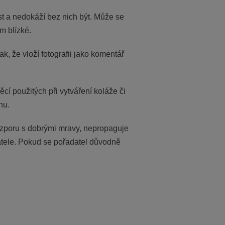
ost a nedokáží bez nich být. Může se
m blízké.
, že vloží fotografii jako komentář
ěcí použitých při vytváření koláže či
nu.
rozporu s dobrými mravy, nepropaguje
atele. Pokud se pořadatel důvodně