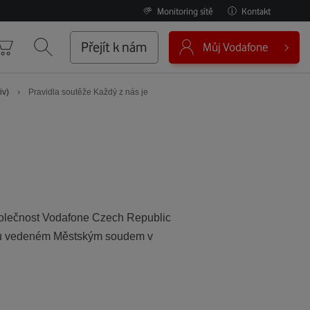
Monitoring sítě
Kontakt
0
Přejít k nám
Můj Vodafone
Košík
Vyhledávání
›
iv)
Pravidla soutěže Každý z nás je
společnost Vodafone Czech Republic
říku vedeném Městským soudem v