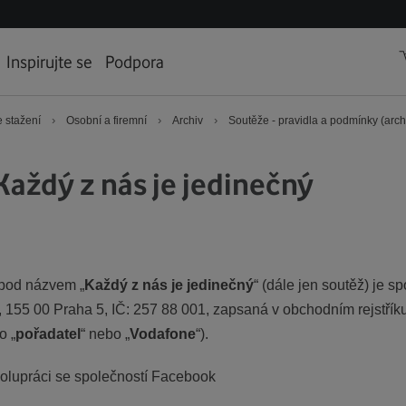
Inspirujte se
Podpora
›
›
›
 stažení
Osobní a firemní
Archiv
Soutěže - pravidla a podmínky (arch
Každý z nás je jedinečný
pod názvem „
Každý z nás je jedinečný
“ (dále jen soutěž) je 
2, 155 00 Praha 5, IČ: 257 88 001, zapsaná v obchodním rejst
o „
pořadatel
“ nebo „
Vodafone
“).
polupráci se společností Facebook