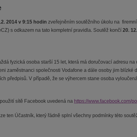
e
12. 2014 v 9:15 hodin
zveřejněním soutěžního úkolu na firemn
CZ) s odkazem na tato kompletní pravidla. Soutěž končí
20. 12
dá fyzická osoba starší 15 let, která má doručovací adresu na
čeni zaměstnanci společnosti Vodafone a dále osoby jim blízké d
ích předpisů. V případě, že se výhercem stane osoba vyloučená
a použití sítě Facebook uvedená na
https://www.facebook.com/pol
 ten Účastník, který řádně splní všechny podmínky této soutěže 