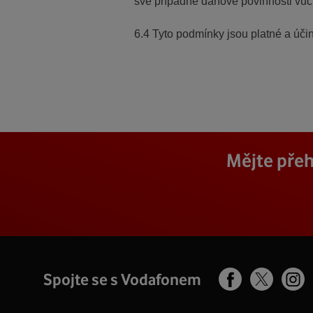
své případné daňové povinnosti vůči
6.4 Tyto podmínky jsou platné a účin
Mějte přeh
Spojte se s Vodafonem
Facebook
Ins
X
profil
pro
profil