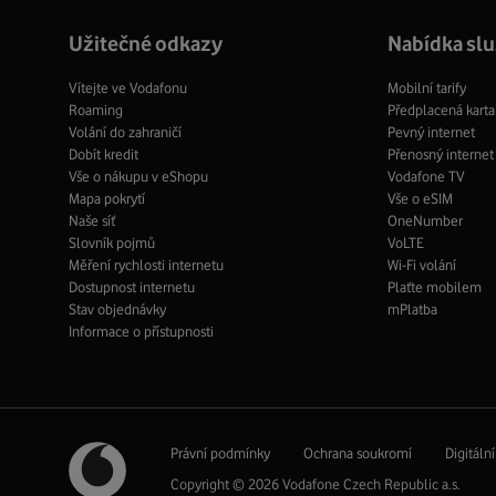
Užitečné odkazy
Nabídka sl
Vítejte ve Vodafonu
Mobilní tarify
Roaming
Předplacená karta
Volání do zahraničí
Pevný internet
Dobít kredit
Přenosný internet
Vše o nákupu v eShopu
Vodafone TV
Mapa pokrytí
Vše o eSIM
Naše síť
OneNumber
Slovník pojmů
VoLTE
Měření rychlosti internetu
Wi-Fi volání
Dostupnost internetu
Plaťte mobilem
Stav objednávky
mPlatba
Informace o přístupnosti
Právní podmínky
Ochrana soukromí
Digitáln
Copyright © 2026 Vodafone Czech Republic a.s.