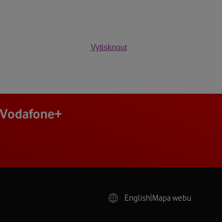
Vytisknout
j Vodafone+
English
|
Mapa webu