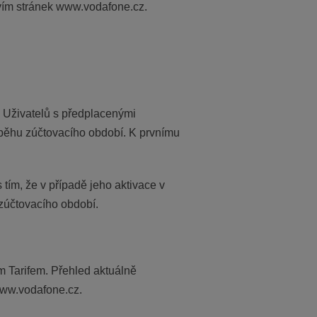
vím stránek www.vodafone.cz.
u Uživatelů s předplacenými
ůběhu zúčtovacího období. K prvnímu
 tím, že v případě jeho aktivace v
zúčtovacího období.
ím Tarifem. Přehled aktuálně
 www.vodafone.cz.