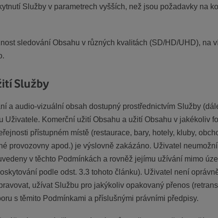
ytnutí Služby v parametrech vyšších, než jsou požadavky na ko
nost sledování Obsahu v různých kvalitách (SD/HD/UHD), na v
o.
ití Služby
ání a audio-vizuální obsah dostupný prostřednictvím Služby (dál
bu Uživatele. Komerční užití Obsahu a užití Obsahu v jakékoliv 
ejnosti přístupném místě (restaurace, bary, hotely, kluby, obcho
tupné provozovny apod.) je výslovně zakázáno. Uživatel neumožn
 uvedeny v těchto Podmínkách a rovněž jejímu užívání mimo úze
poskytování podle odst. 3.3 tohoto článku). Uživatel není opráv
pravovat, užívat Službu pro jakýkoliv opakovaný přenos (retrans
poru s těmito Podmínkami a příslušnými právními předpisy.