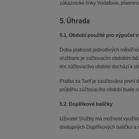
zákaznické linky Vodafone, písemno
5. Úhrada
5.1. Období použité pro výpočet v
Doba platnosti jednotlivých měsíční
službami je zúčtovacím obdobím běž
dni zúčtovacího období dochází k obn
Platba za Tarif je zaúčtována první 
průběhu zúčtovacího období bude ce
5.2. Doplňkové balíčky
Uživatel Služby má možnost využívat
dostupných Doplňkových balíčku a m