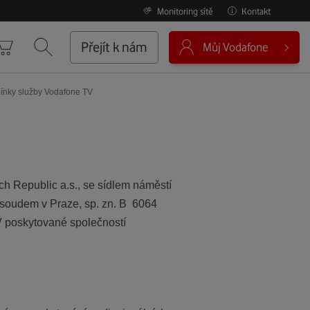
Monitoring sítě
Kontakt
0
Přejít k nám
Můj Vodafone
Košík
Vyhledávání
nky služby Vodafone TV
h Republic a.s., se sídlem náměstí
soudem v Praze, sp. zn. B 6064
TV poskytované společností