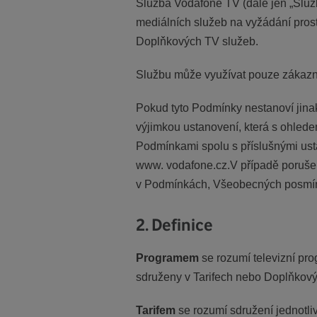
Služba Vodafone TV (dále jen „Služba
mediálních služeb na vyžádání prost
Doplňkových TV služeb.
Službu může využívat pouze zákazník
Pokud tyto Podmínky nestanoví jina
výjimkou ustanovení, která s ohlede
Podmínkami spolu s příslušnými us
www. vodafone.cz.V případě poruše
v Podmínkách, Všeobecných posmínk
2. Definice
Programem
se rozumí televizní pr
sdruženy v Tarifech nebo Doplňkový
Tarifem
se rozumí sdružení jednotl