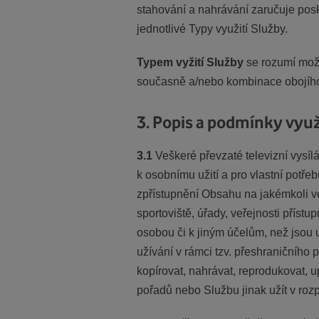
stahování a nahrávání zaručuje posk
jednotlivé Typy využití Služby.
Typem vyžití Služby
se rozumí mož
současně a/nebo kombinace obojíh
3. Popis a podmínky využ
3.1
Veškeré převzaté televizní vysíl
k osobnímu užití a pro vlastní potře
zpřístupnění Obsahu na jakémkoli veř
sportoviště, úřady, veřejnosti přís
osobou či k jiným účelům, než jsou
užívání v rámci tzv. přeshraničního 
kopírovat, nahrávat, reprodukovat, u
pořadů nebo Službu jinak užít v roz