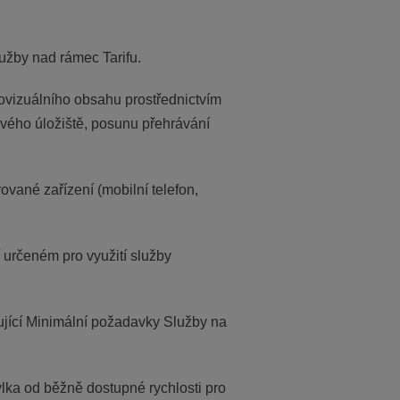
lužby nad rámec Tarifu.
iovizuálního obsahu prostřednictvím
ového úložiště, posunu přehrávání
vané zařízení (mobilní telefon,
 určeném pro využití služby
ňující Minimální požadavky Služby na
ylka od běžně dostupné rychlosti pro