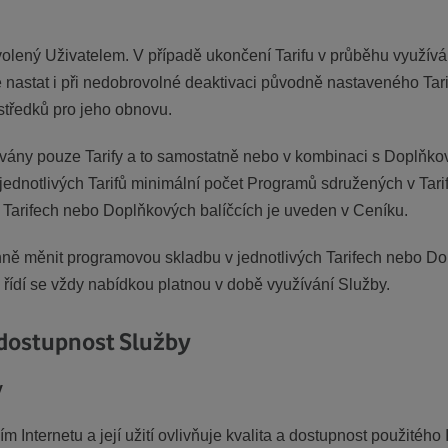
 zvolený Uživatelem. V případě ukončení Tarifu v průběhu využívá
nastat i při nedobrovolné deaktivaci původně nastaveného Tarifu
středků pro jeho obnovu.
ány pouze Tarify a to samostatně nebo v kombinaci s Doplňkovým
ednotlivých Tarifů minimální počet Programů sdružených v Tarifu
 Tarifech nebo Doplňkových balíčcích je uveden v Ceníku.
nně měnit programovou skladbu v jednotlivých Tarifech nebo D
 řídí se vždy nabídkou platnou v době využívání Služby.
 dostupnost Služby
y
m Internetu a její užití ovlivňuje kvalita a dostupnost použitého