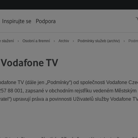
Inspirujte se
Podpora
›
›
›
›
 stažení
Osobní a firemní
Archiv
Podmínky služeb (archiv)
Podmí
 Vodafone TV
dafone TV (dále jen „Podmínky“) od společnosti Vodafone Czec
 257 88 001, zapsané v obchodním rejstříku vedeném Městským 
atel“) upravují práva a povinnosti Uživatelů služby Vodafone 