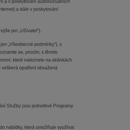
ání a v poskytování audiovizuálních
ternet) a dále v poskytování
ýše jen „Uživatel“).
 jen „Všeobecné podmínky“), s
eznamte se, prosím, s těmito
omí, které naleznete na stránkách
l veškerá opatření obsažená
ání Služby jsou jednotlivé Programy
do nabídky, která umožňuje využívat