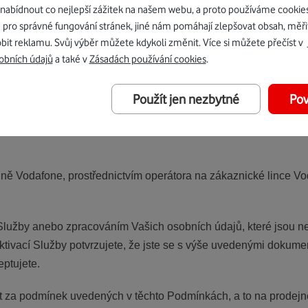
bídnout co nejlepší zážitek na našem webu, a proto používáme cookie
 mravní vývoj dětí a mladistvých. Uživatel je povinen zajistit, 
 pro správné fungování stránek, jiné nám pomáhají zlepšovat obsah, měři
vatel v této souvislosti bere na vědomí, že součástí Služby je 
bit reklamu. Svůj výběr můžete kdykoli změnit. Více si můžete přečíst v
ivatelů k nevhodnému Obsahu. Při aktivaci Služby s Obsahem u
obních údajů
a také v
Zásadách používání cookies
.
í 18 let. V případě, že Uživatel při aktivaci Služby s Obsahem 
rávo zamezit takovému Uživateli přístup ke Službě s Obsahem, 
Použít jen nezbytné
Pov
ně Vodafone, prostřednictvím operátora na zákaznické lince Vo
užby anebo zpracováním Vašich osobních údajů, které jsou ne
Aktivací Služby potvrzujete, že jste se s výše uvedenými doku
ptujete.
t za podmínek uvedených v těchto Podmínkách, a to na prodejn