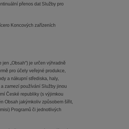
ntinuální přenos dat Služby pro
ícero Koncových zařízeních
e jen „Obsah“) je určen výhradně
formě pro účely veřejné produkce,
dy a nákupní střediska, haly,
í a zamezí používání Služby jinou
mí České republiky (s výjimkou
něn Obsah jakýmkoliv způsobem šířit,
misi) Programů či jednotlivých