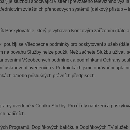
“) je službou spočívající v šíření převzatého televizního vysíl
řednictvím zvláštních přenosových systémů (dálkový přístup – In
 Poskytovatele, který je vybaven Koncovým zařízením (dále a v
k, použijí se Všeobecné podmínky pro poskytování služeb (dále
m na povahu Služby nelze použít. Než začnete Službu užívat, s
tanoveními Všeobecných podmínek a podmínkami Ochrany soukr
ní ustanovení uvedených v Podmínkách jsme oprávněni uplatni
ách a/nebo příslušných právních předpisech.
ogramy uvedené v Ceníku Služby. Pro účely nabízení a poskytov
ch balíčcích.
ivých Programů, Doplňkových balíčku a Doplňkových TV služeb 