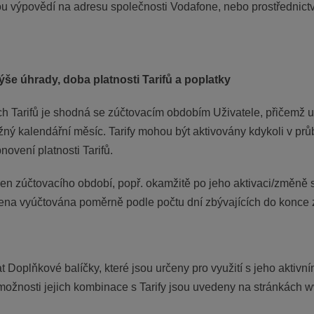
u výpovědí na adresu společnosti Vodafone, nebo prostřednict
ýše úhrady, doba platnosti Tarifů a poplatky
ch Tarifů je shodná se zúčtovacím obdobím Uživatele, přičemž 
ný kalendářní měsíc. Tarify mohou být aktivovány kdykoli v pr
ovení platnosti Tarifů.
den zúčtovacího období, popř. okamžitě po jeho aktivaci/změně s
na vyúčtována poměrně podle počtu dní zbývajících do konce 
 Doplňkové balíčky, které jsou určeny pro využití s jeho aktivn
ožnosti jejich kombinace s Tarify jsou uvedeny na stránkách