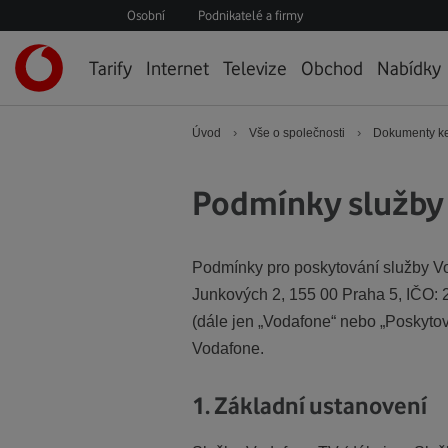
Osobní
Podnikatelé a firmy
Úvodní
Tarify
Internet
Televize
Obchod
Nabídky
stránka
›
›
Úvod
Vše o společnosti
Dokumenty ke
Podmínky služby
Podmínky pro poskytování služby Vo
Junkových 2, 155 00 Praha 5, IČO:
(dále jen „Vodafone“ nebo „Poskytov
Vodafone.
1. Základní ustanovení