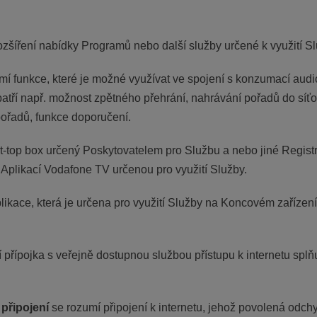
ozšíření nabídky Programů nebo další služby určené k využití S
mí funkce, které je možné využívat ve spojení s konzumací aud
atří např. možnost zpětného přehrání, nahrávání pořadů do síť
pořadů, funkce doporučení.
t-top box určený Poskytovatelem pro Službu a nebo jiné Registro
u Aplikací Vodafone TV určenou pro využití Služby.
likace, která je určena pro využití Služby na Koncovém zařízení
 přípojka s veřejně dostupnou službou přístupu k internetu spl
připojení
se rozumí připojení k internetu, jehož povolená odch