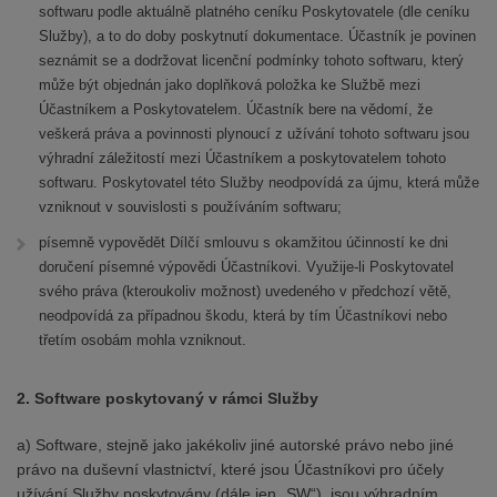
softwaru podle aktuálně platného ceníku Poskytovatele (dle ceníku
Služby), a to do doby poskytnutí dokumentace. Účastník je povinen
seznámit se a dodržovat licenční podmínky tohoto softwaru, který
může být objednán jako doplňková položka ke Službě mezi
Účastníkem a Poskytovatelem. Účastník bere na vědomí, že
veškerá práva a povinnosti plynoucí z užívání tohoto softwaru jsou
výhradní záležitostí mezi Účastníkem a poskytovatelem tohoto
softwaru. Poskytovatel této Služby neodpovídá za újmu, která může
vzniknout v souvislosti s používáním softwaru;
písemně vypovědět Dílčí smlouvu s okamžitou účinností ke dni
doručení písemné výpovědi Účastníkovi. Využije-li Poskytovatel
svého práva (kteroukoliv možnost) uvedeného v předchozí větě,
neodpovídá za případnou škodu, která by tím Účastníkovi nebo
třetím osobám mohla vzniknout.
2. Software poskytovaný v rámci Služby
a) Software, stejně jako jakékoliv jiné autorské právo nebo jiné
právo na duševní vlastnictví, které jsou Účastníkovi pro účely
užívání Služby poskytovány (dále jen „SW“), jsou výhradním