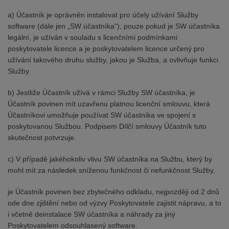
a) Účastník je oprávněn instalovat pro účely užívání Služby
software (dále jen „SW účastníka“), pouze pokud je SW účastníka
legální, je užíván v souladu s licenčními podmínkami
poskytovatele licence a je poskytovatelem licence určený pro
užívání takového druhu služby, jakou je Služba, a ovlivňuje funkci
Služby.
b) Jestliže Účastník užívá v rámci Služby SW účastníka, je
Účastník povinen mít uzavřenu platnou licenční smlouvu, která
Účastníkovi umožňuje používat SW účastníka ve spojení s
poskytovanou Službou. Podpisem Dílčí smlouvy Účastník tuto
skutečnost potvrzuje.
c) V případě jakéhokoliv vlivu SW účastníka na Službu, který by
mohl mít za následek sníženou funkčnost či nefunkčnost Služby,
je Účastník povinen bez zbytečného odkladu, nejpozději od 2 dnů
ode dne zjištění nebo od výzvy Poskytovatele zajistit nápravu, a to
i včetně deinstalace SW účastníka a náhrady za jiný
Poskytovatelem odsouhlasený software.