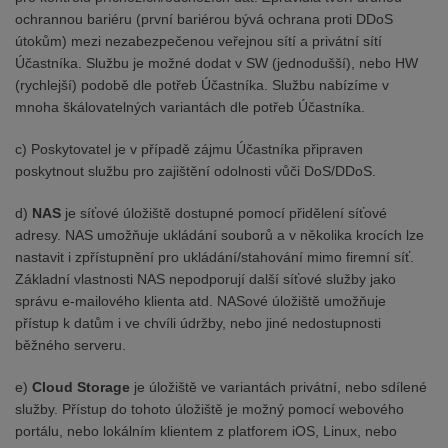
ochrannou bariéru (první bariérou bývá ochrana proti DDoS
útokům) mezi nezabezpečenou veřejnou sítí a privátní sítí
Účastníka. Službu je možné dodat v SW (jednodušší), nebo HW
(rychlejší) podobě dle potřeb Účastníka. Službu nabízíme v
mnoha škálovatelných variantách dle potřeb Účastníka.
c) Poskytovatel je v případě zájmu Účastníka připraven
poskytnout službu pro zajištění odolnosti vůči DoS/DDoS.
d)
NAS
je síťové úložiště dostupné pomocí přidělení síťové
adresy. NAS umožňuje ukládání souborů a v několika krocích lze
nastavit i zpřístupnění pro ukládání/stahování mimo firemní síť.
Základní vlastnosti NAS nepodporují další síťové služby jako
správu e-mailového klienta atd. NASové úložiště umožňuje
přístup k datům i ve chvíli údržby, nebo jiné nedostupnosti
běžného serveru.
e)
Cloud Storage
je úložiště ve variantách privátní, nebo sdílené
služby. Přístup do tohoto úložiště je možný pomocí webového
portálu, nebo lokálním klientem z platforem iOS, Linux, nebo