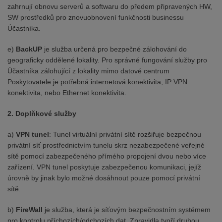
zahrnují obnovu serverů a softwaru do předem připravených HW,
SW prostředků pro znovuobnovení funkčnosti businessu
Účastníka.
e)
BackUP
je služba určená pro bezpečné zálohování do
geograficky oddělené lokality. Pro správné fungování služby pro
Účastníka zálohující z lokality mimo datové centrum
Poskytovatele je potřebná internetová konektivita, IP VPN
konektivita, nebo Ethernet konektivita.
2. Doplňkové služby
a)
VPN tunel
: Tunel virtuální privátní sítě rozšiřuje bezpečnou
privátní síť prostřednictvím tunelu skrz nezabezpečené veřejné
sítě pomocí zabezpečeného přímého propojení dvou nebo více
zařízení. VPN tunel poskytuje zabezpečenou komunikaci, jejíž
úrovně by jinak bylo možné dosáhnout pouze pomocí privátní
sítě.
b)
FireWall
je služba, která je síťovým bezpečnostním systémem
pro kontrolu příchozích/odchozích dat. Zpravidla tvoří druhou