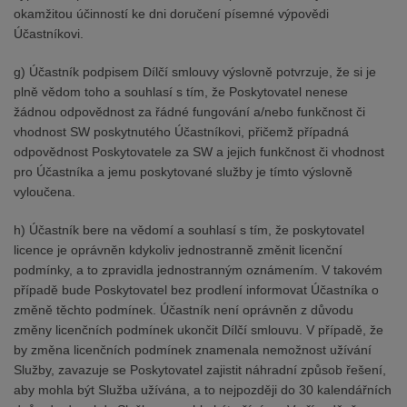
okamžitou účinností ke dni doručení písemné výpovědi
Účastníkovi.
g) Účastník podpisem Dílčí smlouvy výslovně potvrzuje, že si je
plně vědom toho a souhlasí s tím, že Poskytovatel nenese
žádnou odpovědnost za řádné fungování a/nebo funkčnost či
vhodnost SW poskytnutého Účastníkovi, přičemž případná
odpovědnost Poskytovatele za SW a jejich funkčnost či vhodnost
pro Účastníka a jemu poskytované služby je tímto výslovně
vyloučena.
h) Účastník bere na vědomí a souhlasí s tím, že poskytovatel
licence je oprávněn kdykoliv jednostranně změnit licenční
podmínky, a to zpravidla jednostranným oznámením. V takovém
případě bude Poskytovatel bez prodlení informovat Účastníka o
změně těchto podmínek. Účastník není oprávněn z důvodu
změny licenčních podmínek ukončit Dílčí smlouvu. V případě, že
by změna licenčních podmínek znamenala nemožnost užívání
Služby, zavazuje se Poskytovatel zajistit náhradní způsob řešení,
aby mohla být Služba užívána, a to nejpozději do 30 kalendářních