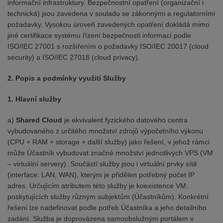
informační infrastruktury. Bezpečnostní opatření (organizační i
technická) jsou zavedena v souladu se zákonnými a regulatorními
požadavky. Vysokou úroveň zavedených opatření dokládá mimo
jiné certifikace systému řízení bezpečnosti informací podle
ISO/IEC 27001 s rozšířením o požadavky ISO/IEC 20017 (cloud
security) a ISO/IEC 27018 (cloud privacy).
2. Popis a podmínky využití Služby
1. Hlavní služby
a)
Shared Cloud
je ekvivalent fyzického datového centra
vybudovaného z určitého množství zdrojů výpočetního výkonu
(CPU + RAM + storage + další služby) jako řešení, v jehož rámci
může Účastník vybudovat značné množství jednotlivých VPS (VM
– virtuální servery). Součástí služby jsou i virtuální prvky sítě
(interface: LAN, WAN), kterým je přidělen potřebný počet IP
adres. Určujícím atributem této služby je koexistence VM,
poskytujících služby různým subjektům (Účastníkům). Konkrétní
řešení lze nadefinovat podle potřeb Účastníka a jeho detailního
zadání. Služba je doprovázena samoobslužným portálem v