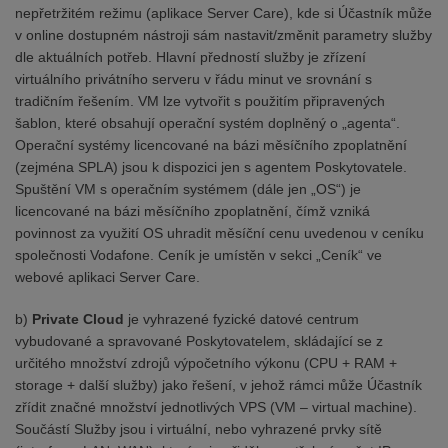
nepřetržitém režimu (aplikace Server Care), kde si Účastník může
v online dostupném nástroji sám nastavit/změnit parametry služby
dle aktuálních potřeb. Hlavní předností služby je zřízení
virtuálního privátního serveru v řádu minut ve srovnání s
tradičním řešením. VM lze vytvořit s použitím připravených
šablon, které obsahují operační systém doplněný o „agenta“.
Operační systémy licencované na bázi měsíčního zpoplatnění
(zejména SPLA) jsou k dispozici jen s agentem Poskytovatele.
Spuštění VM s operačním systémem (dále jen „OS“) je
licencované na bázi měsíčního zpoplatnění, čímž vzniká
povinnost za využití OS uhradit měsíční cenu uvedenou v ceníku
společnosti Vodafone. Ceník je umístěn v sekci „Ceník“ ve
webové aplikaci Server Care.
b)
Private Cloud
je vyhrazené fyzické datové centrum
vybudované a spravované Poskytovatelem, skládající se z
určitého množství zdrojů výpočetního výkonu (CPU + RAM +
storage + další služby) jako řešení, v jehož rámci může Účastník
zřídit značné množství jednotlivých VPS (VM – virtual machine).
Součástí Služby jsou i virtuální, nebo vyhrazené prvky sítě