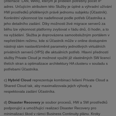
(interface: LAN, WAN), kterým je přidělen potřebný počet IP
adres. Určujícím atributem této Služby je úplné a výhradní užívání
HW prostředků přidělených právě jednomu subjektu (Účastník).
Konkrétní výkonnost lze nadefinovat podle potřeb Účastníka a
jeho detailního zadání. Díky možnosti živé migrace serverů za
běhu lze výkonnost platformy zvyšovat v řádu dnů, či hodin, a to
na vyžádání. Služba je doprovázena samoobslužným portálem v
nepřetržitém režimu, kde si Účastník může v online dostupném
nástroji sám nastavit/změnit parametry jednotlivých virtuálních
privátních serverů (VPS) dle aktuálních potřeb. Hlavní předností
služby Private Cloud je možnost využití již vlastněných SW licencí
třetích stran a optimalizace architektury HA clusteru v souladu s
potřebami Účastníka.
c)
Hybrid Cloud
reprezentuje kombinaci řešení Private Cloud a
Shared Cloud tak, aby maximalizovala jejich výhody a
respektovala zadání Účastníka.
d)
Disaster Recovery
je soubor procesů, HW a SW prostředků
podporující a umožňující realizaci Disaster Recovery pro
minimalizaci škod v rámci Business Continuity plánu. Kroky