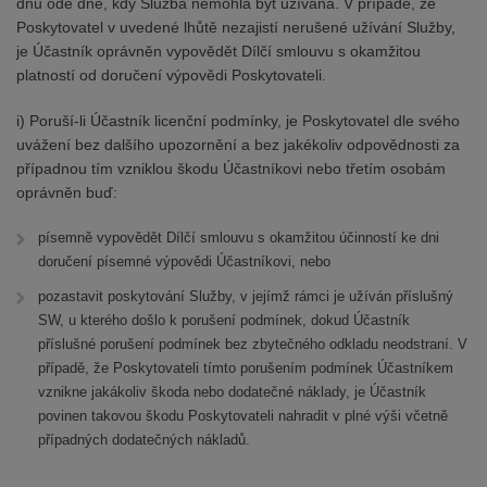
dnů ode dne, kdy Služba nemohla být užívána. V případě, že
Poskytovatel v uvedené lhůtě nezajistí nerušené užívání Služby,
je Účastník oprávněn vypovědět Dílčí smlouvu s okamžitou
platností od doručení výpovědi Poskytovateli.
i) Poruší-li Účastník licenční podmínky, je Poskytovatel dle svého
uvážení bez dalšího upozornění a bez jakékoliv odpovědnosti za
případnou tím vzniklou škodu Účastníkovi nebo třetím osobám
oprávněn buď:
písemně vypovědět Dílčí smlouvu s okamžitou účinností ke dni
doručení písemné výpovědi Účastníkovi, nebo
pozastavit poskytování Služby, v jejímž rámci je užíván příslušný
SW, u kterého došlo k porušení podmínek, dokud Účastník
příslušné porušení podmínek bez zbytečného odkladu neodstraní. V
případě, že Poskytovateli tímto porušením podmínek Účastníkem
vznikne jakákoliv škoda nebo dodatečné náklady, je Účastník
povinen takovou škodu Poskytovateli nahradit v plné výši včetně
případných dodatečných nákladů.