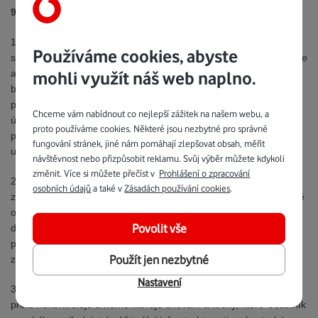
9. Bezpečnost informací a ochrana osobních údajů
1. Poskytovatel dodržuje všechna bezpečnostní nařízení
Používáme cookies, abyste
stanovená zákony a právními předpisy platnými v České republice
a v rámci Evropské unie. Poskytovatel přijímá a aplikuje veškerá
mohli využít náš web naplno.
bezpečnostní opatření, na základě aktuálních a nejmodernější
poznatků v oblasti bezpečnosti, pro zajištění důvěrnosti osobních
Chceme vám nabídnout co nejlepší zážitek na našem webu, a
údajů uživatelů a eliminace rizik způsobených neoprávněným
proto používáme cookies. Některé jsou nezbytné pro správné
přístupem, smazáním, ztrátou nebo poškozením osobních údajů
fungování stránek, jiné nám pomáhají zlepšovat obsah, měřit
uživatelů.
návštěvnost nebo přizpůsobit reklamu. Svůj výběr můžete kdykoli
změnit. Více si můžete přečíst v
Prohlášení o zpracování
2. Veškeré shromážděné informace jsou uloženy a uchovány v
osobních údajů
a také v
Zásadách používání cookies
.
zabezpečených systémech, k nimž mají přístup pouze oprávněné
osoby. Systémy jsou pod neustálým dohledem pro zajištění
Povolit vše
důvěrnosti, integrity a bezpečnosti informací včetně bezpečnosti
proti průniku zvenčí. Provozovatel prohlašuje, že v rámci Služby
Použít jen nezbytné
zajišťuje odpovídající technické a organizační zabezpečení.
Nastavení
3. Poskytovatel nemá žádnou obecnou povinnost dohledu, a
proto nekontroluje a nemonitoruje chování a kroky, které Účastník