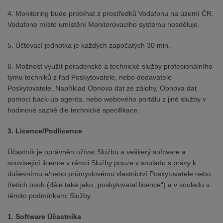
4. Monitoring bude probíhat z prostředků Vodafonu na území ČR.
Vodafone místo umístění Monitorovacího systému nesděluje.
5. Účtovací jednotka je každých započatých 30 min.
6. Možnost využít poradenské a technické služby profesionálního
týmu techniků z řad Poskytovatele, nebo dodavatele
Poskytovatele. Například Obnova dat ze zálohy, Obnova dat
pomocí back-up agenta, nebo webového portálu z jiné služby v
hodinové sazbě dle technické specifikace.
3. Licence/Podlicence
Účastník je oprávněn užívat Službu a veškerý software a
související licence v rámci Služby pouze v souladu s právy k
duševnímu a/nebo průmyslovému vlastnictví Poskytovatele nebo
třetích osob (dále také jako „poskytovatel licence“) a v souladu s
těmito podmínkami Služby.
1. Software Účastníka