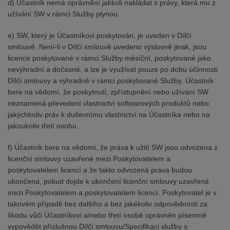
d) Účastník nemá oprávnění jakkoli nakládat s právy, která mu z
užívání SW v rámci Služby plynou.
e) SW, který je Účastníkovi poskytován, je uveden v Dílčí
smlouvě. Není-li v Dílčí smlouvě uvedeno výslovně jinak, jsou
licence poskytované v rámci Služby měsíční, poskytované jako
nevýhradní a dočasné, a lze je využívat pouze po dobu účinnosti
Dílčí smlouvy a výhradně v rámci poskytované Služby. Účastník
bere na vědomí, že poskytnutí, zpřístupnění nebo užívání SW
neznamená převedení vlastnictví softwarových produktů nebo
jakýchkoliv práv k duševnímu vlastnictví na Účastníka nebo na
jakoukoliv třetí osobu.
f) Účastník bere na vědomí, že práva k užití SW jsou odvozena z
licenční smlouvy uzavřené mezi Poskytovatelem a
poskytovatelem licencí a že takto odvozená práva budou
ukončena, pokud dojde k ukončení licenční smlouvy uzavřené
mezi Poskytovatelem a poskytovatelem licencí. Poskytovatel je v
takovém případě bez dalšího a bez jakékoliv odpovědnosti za
škodu vůči Účastníkovi a/nebo třetí osobě oprávněn písemně
vypovědět příslušnou Dílčí smlouvu/Specifikaci služby s