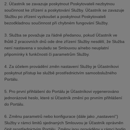
2. Účastník se zavazuje poskytnout Poskytovateli nezbytnou
součinnost ke zřízení a poskytování Služby. Účastník se zavazuje
Službu po zřízení vyzkoušet a poskytnout Poskytovateli
bezodkladnou součinnost při chybném fungování Služby.
3. Služba se považuje za řádně předanou, pokud Účastník ve
lhůtě 2 pracovních dnů ode dne zřízení Služby nesdělí, že Služba
není nastavena v souladu se Smlouvou a/nebo neuplatní
připomínky k funkčnosti či parametrům Služby.
4. Za účelem provádění změn nastavení Služby je Účastníkovi
poskytnut přístup ke službě prostřednictvím samoobslužného
Portálu.
5. Pro první přihlášení do Portálu je Účastníkovi vygenerováno
jednorázové heslo, které si Účastník změní po prvním přihlášení
do Portálu.
6. Změnu parametrů nebo konfigurace (dále jako „nastavení“)
Služby v rámci limitů sjednaných Smlouvou je Účastník oprávněn
činit prostřednictvím Portálu. Změny jsou prováděny v rámci hodin