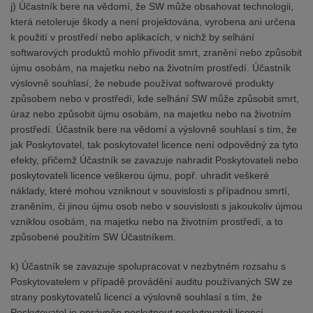
j) Účastník bere na vědomí, že SW může obsahovat technologii,
která netoleruje škody a není projektována, vyrobena ani určena
k použití v prostředí nebo aplikacích, v nichž by selhání
softwarových produktů mohlo přivodit smrt, zranění nebo způsobit
újmu osobám, na majetku nebo na životním prostředí. Účastník
výslovně souhlasí, že nebude používat softwarové produkty
způsobem nebo v prostředí, kde selhání SW může způsobit smrt,
úraz nebo způsobit újmu osobám, na majetku nebo na životním
prostředí. Účastník bere na vědomí a výslovně souhlasí s tím, že
jak Poskytovatel, tak poskytovatel licence není odpovědný za tyto
efekty, přičemž Účastník se zavazuje nahradit Poskytovateli nebo
poskytovateli licence veškerou újmu, popř. uhradit veškeré
náklady, které mohou vzniknout v souvislosti s případnou smrtí,
zraněním, či jinou újmu osob nebo v souvislosti s jakoukoliv újmou
vzniklou osobám, na majetku nebo na životním prostředí, a to
způsobené použitím SW Účastníkem.
k) Účastník se zavazuje spolupracovat v nezbytném rozsahu s
Poskytovatelem v případě provádění auditu používaných SW ze
strany poskytovatelů licencí a výslovně souhlasí s tím, že
Poskytovatel je oprávněn poskytnout poskytovateli licencí