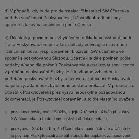
d) V případě, kdy bude pro deinstalaci či instalaci SW účastníka
potřeba součinnost Poskytovatele, Účastník uhradí náklady
spojené s takovou součinností podle Ceníku.
e) Účastník je povinen bez zbytečného odkladu poskytnout, bude-
li o to Poskytovatelem požádán, doklady potvrzující uzavřenou
licenční smlouvu, resp. oprávnění k užívání SW účastníka ve
spojení s poskytovanou Službou. Účastník je dále povinen podle
potřeby a/nebo dle pokynů Poskytovatele aktualizovat stav licence
v průběhu poskytování Služby, je-li to vhodné vzhledem k
potřebám poskytování Služby, a takovou skutečnost Poskytovateli
na jeho vyžádání bez zbytečného odkladu prokázat. V případě, že
Účastník Poskytovateli i přes výzvu neposkytne požadovanou
dokumentaci, je Poskytovatel oprávněn, a to dle vlastního uvážení
pozastavit poskytování Služby, v jejímž rámci je užíván příslušný
SW účastníka, a to do doby poskytnutí dokumentace;
poskytovat Službu s tím, že Účastníkovi bude účtován a Účastník
je povinen Poskytovateli zaplatit standardní poplatek za používání