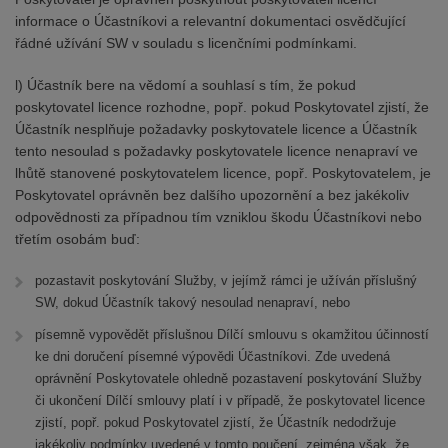
informace o Účastníkovi a relevantní dokumentaci osvědčující
řádné užívání SW v souladu s licenčními podmínkami.
l) Účastník bere na vědomí a souhlasí s tím, že pokud
poskytovatel licence rozhodne, popř. pokud Poskytovatel zjistí, že
Účastník nesplňuje požadavky poskytovatele licence a Účastník
tento nesoulad s požadavky poskytovatele licence nenapraví ve
lhůtě stanovené poskytovatelem licence, popř. Poskytovatelem, je
Poskytovatel oprávněn bez dalšího upozornění a bez jakékoliv
odpovědnosti za případnou tím vzniklou škodu Účastníkovi nebo
třetím osobám buď:
pozastavit poskytování Služby, v jejímž rámci je užíván příslušný
SW, dokud Účastník takový nesoulad nenapraví, nebo
písemně vypovědět příslušnou Dílčí smlouvu s okamžitou účinností
ke dni doručení písemné výpovědi Účastníkovi. Zde uvedená
oprávnění Poskytovatele ohledně pozastavení poskytování Služby
či ukončení Dílčí smlouvy platí i v případě, že poskytovatel licence
zjistí, popř. pokud Poskytovatel zjistí, že Účastník nedodržuje
jakékoliv podmínky uvedené v tomto poučení, zejména však, že