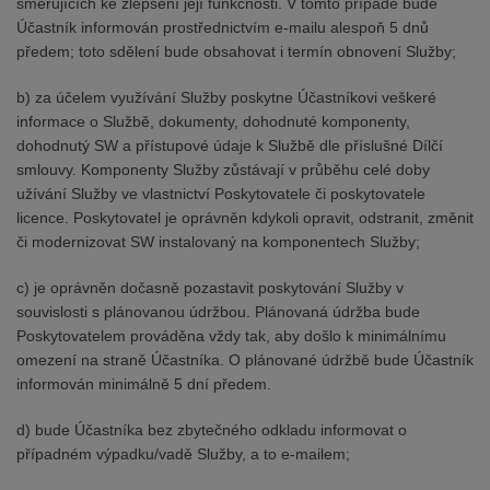
směřujících ke zlepšení její funkčnosti. V tomto případě bude
Účastník informován prostřednictvím e-mailu alespoň 5 dnů
předem; toto sdělení bude obsahovat i termín obnovení Služby;
b) za účelem využívání Služby poskytne Účastníkovi veškeré
informace o Službě, dokumenty, dohodnuté komponenty,
dohodnutý SW a přístupové údaje k Službě dle příslušné Dílčí
smlouvy. Komponenty Služby zůstávají v průběhu celé doby
užívání Služby ve vlastnictví Poskytovatele či poskytovatele
licence. Poskytovatel je oprávněn kdykoli opravit, odstranit, změnit
či modernizovat SW instalovaný na komponentech Služby;
c) je oprávněn dočasně pozastavit poskytování Služby v
souvislosti s plánovanou údržbou. Plánovaná údržba bude
Poskytovatelem prováděna vždy tak, aby došlo k minimálnímu
omezení na straně Účastníka. O plánované údržbě bude Účastník
informován minimálně 5 dní předem.
d) bude Účastníka bez zbytečného odkladu informovat o
případném výpadku/vadě Služby, a to e-mailem;