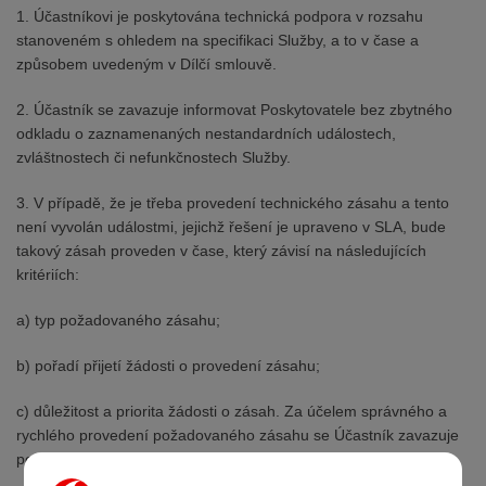
1. Účastníkovi je poskytována technická podpora v rozsahu
stanoveném s ohledem na specifikaci Služby, a to v čase a
způsobem uvedeným v Dílčí smlouvě.
2. Účastník se zavazuje informovat Poskytovatele bez zbytného
odkladu o zaznamenaných nestandardních událostech,
zvláštnostech či nefunkčnostech Služby.
3. V případě, že je třeba provedení technického zásahu a tento
není vyvolán událostmi, jejichž řešení je upraveno v SLA, bude
takový zásah proveden v čase, který závisí na následujících
kritériích:
a) typ požadovaného zásahu;
b) pořadí přijetí žádosti o provedení zásahu;
c) důležitost a priorita žádosti o zásah. Za účelem správného a
rychlého provedení požadovaného zásahu se Účastník zavazuje
poskytnout veškeré specifikace a informace.