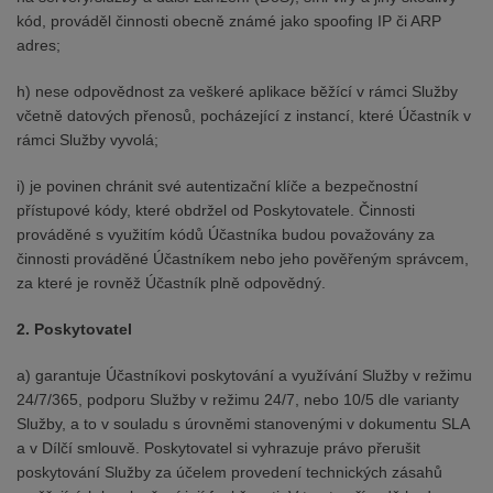
kód, prováděl činnosti obecně známé jako spoofing IP či ARP
adres;
h) nese odpovědnost za veškeré aplikace běžící v rámci Služby
včetně datových přenosů, pocházející z instancí, které Účastník v
rámci Služby vyvolá;
i) je povinen chránit své autentizační klíče a bezpečnostní
přístupové kódy, které obdržel od Poskytovatele. Činnosti
prováděné s využitím kódů Účastníka budou považovány za
činnosti prováděné Účastníkem nebo jeho pověřeným správcem,
za které je rovněž Účastník plně odpovědný.
2. Poskytovatel
a) garantuje Účastníkovi poskytování a využívání Služby v režimu
24/7/365, podporu Služby v režimu 24/7, nebo 10/5 dle varianty
Služby, a to v souladu s úrovněmi stanovenými v dokumentu SLA
a v Dílčí smlouvě. Poskytovatel si vyhrazuje právo přerušit
poskytování Služby za účelem provedení technických zásahů