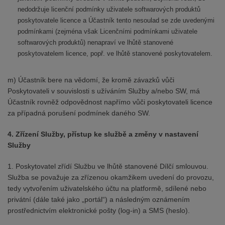
nedodržuje licenční podmínky uživatele softwarových produktů
poskytovatele licence a Účastník tento nesoulad se zde uvedenými
podmínkami (zejména však Licenčními podmínkami uživatele
softwarových produktů) nenapraví ve lhůtě stanovené
poskytovatelem licence, popř. ve lhůtě stanovené poskytovatelem.
m) Účastník bere na vědomí, že kromě závazků vůči
Poskytovateli v souvislosti s užíváním Služby a/nebo SW, má
Účastník rovněž odpovědnost napřímo vůči poskytovateli licence
za případná porušení podmínek daného SW.
4. Zřízení Služby, přístup ke službě a změny v nastavení
Služby
1. Poskytovatel zřídí Službu ve lhůtě stanovené Dílčí smlouvou.
Služba se považuje za zřízenou okamžikem uvedení do provozu,
tedy vytvořením uživatelského účtu na platformě, sdílené nebo
privátní (dále také jako „portál“) a následným oznámením
prostřednictvím elektronické pošty (log-in) a SMS (heslo).