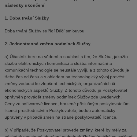
následky ukončení
1. Doba trvání Služby
Doba trvání Služby se řídí Dílčí smlouvou.
2. Jednostranná změna podmínek Služby
a) Účastník bere na vědomí a souhlasí s tím, že Služba, jakožto
služba elektronických komunikací a služba informační a
komunikační technologie se neustále vyvíjí, a z tohoto důvodu je
třeba čas od času a s ohledem na technologický vývoj provést
změny vedoucí ke zlepšení technických, organizačních či
ekonomických aspektů Služby. Z tohoto důvodu je Poskytovatel
oprávněn provádět změny podmínek Služby zde uvedených.
Ceny za softwarové licence, hrazené příslušným poskytovatelům
licencí prostřednictvím Poskytovatele, budou automaticky
upraveny v případě změn na straně poskytovatelů licence.
b) V případě, že Poskytovatel provede změny, které by měly za
následek podstatné zhoršení podmínek Služby (netýká se zvýšení