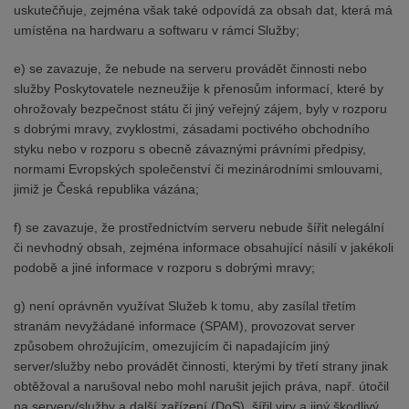
uskutečňuje, zejména však také odpovídá za obsah dat, která má
umístěna na hardwaru a softwaru v rámci Služby;
e) se zavazuje, že nebude na serveru provádět činnosti nebo
služby Poskytovatele nezneužije k přenosům informací, které by
ohrožovaly bezpečnost státu či jiný veřejný zájem, byly v rozporu
s dobrými mravy, zvyklostmi, zásadami poctivého obchodního
styku nebo v rozporu s obecně závaznými právními předpisy,
normami Evropských společenství či mezinárodními smlouvami,
jimiž je Česká republika vázána;
f) se zavazuje, že prostřednictvím serveru nebude šířit nelegální
či nevhodný obsah, zejména informace obsahující násilí v jakékoli
podobě a jiné informace v rozporu s dobrými mravy;
g) není oprávněn využívat Služeb k tomu, aby zasílal třetím
stranám nevyžádané informace (SPAM), provozovat server
způsobem ohrožujícím, omezujícím či napadajícím jiný
server/služby nebo provádět činnosti, kterými by třetí strany jinak
obtěžoval a narušoval nebo mohl narušit jejich práva, např. útočil
na servery/služby a další zařízení (DoS), šířil viry a jiný škodlivý