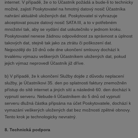
internet. V případě, že o to Účastník požádá a bude-li to technicky
možné, zajistí Poskytovatel na hmotný datový nosič Účastníka
nahrání aktuálně uložených dat. Poskytovatel si vyhrazuje
akceptovat pouze datový nosič SATA III, a to v potřebném
množství tak, aby se vydání dat uskutečnilo v jednom kroku.
Poskytovatel nenese žádnou odpovědnost za správnost a úplnost
takových dat, stejně tak jako za ztrátu či poškození dat.
Nejpozději do 10 dnů ode dne ukončení smlouvy dochází k
trvalému výmazu veškerých Účastníkem uložených dat, pokud
jejich výmaz neprovedl Účastník již dříve.
b) V případě, že k ukončení Služby dojde z důvodu neplacení
služby, je Účastníkovi 35. den po splatnosti faktury znemožněn
přístup do sítě internet a jiných sítí a následně 60. den dochází k
vypnutí serveru. Nebude-li Účastníkem do 5 dnů od vypnutí
serveru dlužná částka připsána na účet Poskytovatele, dochází k
vymazání veškerých uložených dat bez možnosti zpětné obnovy.
Tento krok je technologicky nevratný.
8. Technická podpora