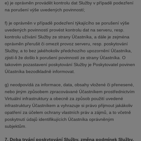
e) je oprávněn provádět kontrolu dat Služby v případě podezření
na porušení výše uvedených povinností;
f) je oprávněn v případě podezření týkajícího se porušení výše
uvedených povinností provést kontrolu dat na serveru, resp.
kontrolu užívání Služby ze strany Účastníka, a dále je zejména
oprávněn přerušit či omezit provoz serveru, resp. poskytování
Služby, a to bez jakéhokoliv předchozího upozornění Účastníka,
zjistí-li že došlo k porušení povinností ze strany Účastníka. O
takovém pozastavení poskytování Služby je Poskytovatel povinen
Účastníka bezodkladně informovat.
g) neodpovídá za informace, data, obsahy vložené či přenesené,
nebo jiným způsobem zpracovávané Účastníkem prostřednictvím
Virtuální infrastruktury a obecně za způsob použití uvedené
infrastruktury Účastníkem a vyhrazuje si právo přijmout jakákoliv
opatření za účelem ochrany vlastních práv a zájmů, a to včetně
poskytnutí údajů identifikujících Účastníka oprávněným
subjektům.
7. Doba trvání poskytování Služby, změna podmínek Služby,