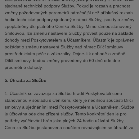
sjednané technické podpory Služby. Pokud je rozsah a pracnost
změny požadovaných parametrů náročnější než příslušný rozsah
hodin technické podpory sjednaný v rámci Služby, jsou tyto změny
zpoplatněny dle platného Ceníku Služby. Mimo rámec stanovený
Smlouvou, lze změnu nastavení Služby provést pouze na základě
dohody mezi Poskytovatelem a Účastníkem. Účastník je oprávněn
požádat o změnu nastavení Služby nad rámec Dílčí smlouvy
prostřednictvím péče o zákazníky. Dojde-li k dohodě o změně
Dílčí smlouvy, budou změny provedeny do 60 dnů ode dne
předmětné dohody.
5. Úhrada za Službu
1. Účastník se zavazuje za Službu hradit Poskytovateli cenu
stanovenou v souladu s Ceníkem, který je nedílnou součástí Dílčí
smlouvy a ujednáními mezi Poskytovatelem a Účastníkem. Služba
je účtována ode dne zřízení služby. Tento konkrétní den je pro
potřeby vyúčtování brán jako plných 24 hodin užívání Služby.
Cena za Službu je stanovena součtem rovnávajícím se úhradě za