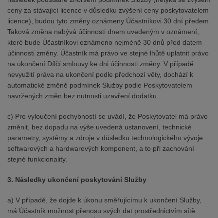
ceny za stávající licence v důsledku zvýšení ceny poskytovatelem
licence), budou tyto změny oznámeny Účastníkovi 30 dní předem.
Taková změna nabývá účinnosti dnem uvedeným v oznámení,
které bude Účastníkovi oznámeno nejméně 30 dnů před datem
účinnosti změny. Účastník má právo ve stejné lhůtě uplatnit právo
na ukončení Dílčí smlouvy ke dni účinnosti změny. V případě
nevyužití práva na ukončení podle předchozí věty, dochází k
automatické změně podmínek Služby podle Poskytovatelem
navržených změn bez nutnosti uzavření dodatku.
c) Pro vyloučení pochybností se uvádí, že Poskytovatel má právo
změnit, bez dopadu na výše uvedená ustanovení, technické
parametry, systémy a zdroje v důsledku technologického vývoje
softwarových a hardwarových komponent, a to při zachování
stejné funkcionality.
3. Následky ukončení poskytování Služby
a) V případě, že dojde k úkonu směřujícímu k ukončení Služby,
má Účastník možnost přenosu svých dat prostřednictvím sítě