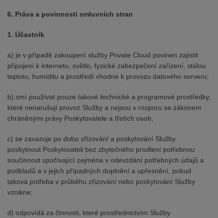
6. Práva a povinnosti smluvních stran
1. Účastník
a) je v případě zakoupení služby Private Cloud povinen zajistit
připojení k internetu, světlo, fyzické zabezpečení zařízení, stálou
teplotu, humiditu a prostředí vhodné k provozu datového serveru;
b) smí používat pouze takové technické a programové prostředky,
které nenarušují provoz Služby a nejsou v rozporu se zákonem
chráněnými právy Poskytovatele a třetích osob;
c) se zavazuje po dobu zřizování a poskytování Služby
poskytnout Poskytovateli bez zbytečného prodlení potřebnou
součinnost spočívající zejména v odevzdání potřebných údajů a
podkladů a v jejich případných doplnění a upřesnění, pokud
taková potřeba v průběhu zřizování nebo poskytování Služby
vznikne;
d) odpovídá za činnosti, které prostřednictvím Služby