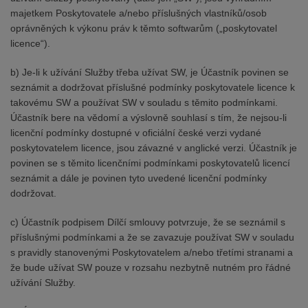
majetkem Poskytovatele a/nebo příslušných vlastníků/osob
oprávněných k výkonu práv k těmto softwarům („poskytovatel
licence“).
b) Je-li k užívání Služby třeba užívat SW, je Účastník povinen se
seznámit a dodržovat příslušné podmínky poskytovatele licence k
takovému SW a používat SW v souladu s těmito podmínkami.
Účastník bere na vědomí a výslovně souhlasí s tím, že nejsou-li
licenční podmínky dostupné v oficiální české verzi vydané
poskytovatelem licence, jsou závazné v anglické verzi. Účastník je
povinen se s těmito licenčními podmínkami poskytovatelů licencí
seznámit a dále je povinen tyto uvedené licenční podmínky
dodržovat.
c) Účastník podpisem Dílčí smlouvy potvrzuje, že se seznámil s
příslušnými podmínkami a že se zavazuje používat SW v souladu
s pravidly stanovenými Poskytovatelem a/nebo třetími stranami a
že bude užívat SW pouze v rozsahu nezbytně nutném pro řádné
užívání Služby.