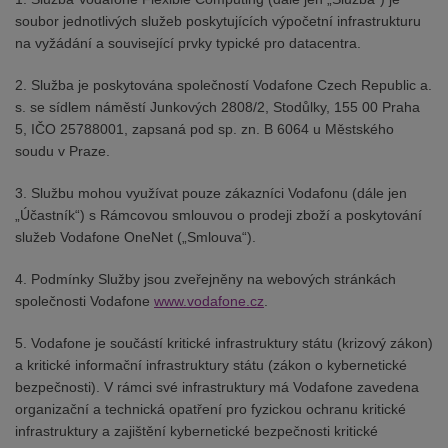
soubor jednotlivých služeb poskytujících výpočetní infrastrukturu
na vyžádání a související prvky typické pro datacentra.
2. Služba je poskytována společností Vodafone Czech Republic a.
s. se sídlem náměstí Junkových 2808/2, Stodůlky, 155 00 Praha
5, IČO 25788001, zapsaná pod sp. zn. B 6064 u Městského
soudu v Praze.
3. Službu mohou využívat pouze zákazníci Vodafonu (dále jen
„Účastník“) s Rámcovou smlouvou o prodeji zboží a poskytování
služeb Vodafone OneNet („Smlouva“).
4. Podmínky Služby jsou zveřejněny na webových stránkách
společnosti Vodafone
www.vodafone.cz
.
5. Vodafone je součástí kritické infrastruktury státu (krizový zákon)
a kritické informační infrastruktury státu (zákon o kybernetické
bezpečnosti). V rámci své infrastruktury má Vodafone zavedena
organizační a technická opatření pro fyzickou ochranu kritické
infrastruktury a zajištění kybernetické bezpečnosti kritické