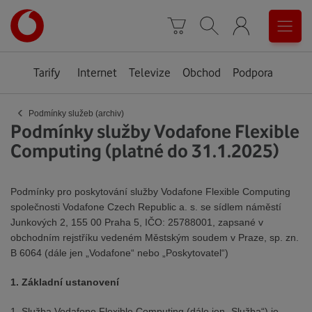
Úvodní
0
stránka
Košík
Vyhledávání
Menu
Tarify
Internet
Televize
Obchod
Podpora
‹
Podmínky služeb (archiv)
Podmínky služby Vodafone Flexible
Computing (platné do 31.1.2025)
Podmínky pro poskytování služby Vodafone Flexible Computing
společnosti Vodafone Czech Republic a. s. se sídlem náměstí
Junkových 2, 155 00 Praha 5, IČO: 25788001, zapsané v
obchodním rejstříku vedeném Městským soudem v Praze, sp. zn.
B 6064 (dále jen „Vodafone“ nebo „Poskytovatel“)
1. Základní ustanovení
1. Služba Vodafone Flexible Computing (dále jen „Služba“) je