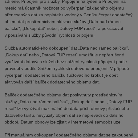
sdílené, Připojení pro služby, Připojení na týden a Připojení na
měsíc má účastník možnost po vyčerpání základního objemu
přenesených dat za poplatek uvedený v Ceníku čerpat dodatečný
objem dat prostřednictvím aktivace služby „Data nad rámec
balíčku“, „Dokup dat“ nebo „Datový FUP reset“, a pokračovat
v používání služby původní rychlostí připojení.
Služba automatického dokoupení dat „Data nad rámec balíčku“,
„Dokup dat“ nebo „Datový FUP reset“ umožňuje nepřerušené
využívání datových služeb bez snížení rychlosti připojení podle
pravidel v oddílu Snížení rychlosti datového připojení. V případě
vyčerpání dodatečného balíčku (účtovacího kroku) je opět
aktivován další balíček dodatečného objemu dat.
Balíček dodatečného objemu dat poskytnutý prostřednictvím
služby „Data nad rámec balíčku“, „Dokup dat“ nebo „Datový FUP
reset“ lze využívat maximálně do data příští obnovy příslušného
datového tarifu, nevyužitý objem dat se nepřevádí do dalšího
období. Datum obnovy lze zjistit v Internetové samoobsluze.
Při manuálním dokoupení dodatečného objemu dat se zakoupený