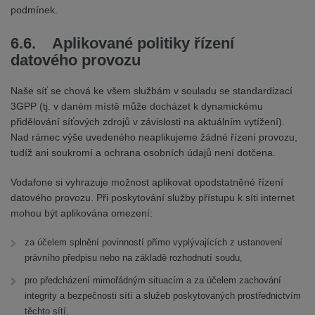
podmínek.
6.6. Aplikované politiky řízení
datového provozu
Naše síť se chová ke všem službám v souladu se standardizací
3GPP (tj. v daném místě může docházet k dynamickému
přidělování síťových zdrojů v závislosti na aktuálním vytížení).
Nad rámec výše uvedeného neaplikujeme žádné řízení provozu,
tudíž ani soukromí a ochrana osobních údajů není dotčena.
Vodafone si vyhrazuje možnost aplikovat opodstatněné řízení
datového provozu. Při poskytování služby přístupu k síti internet
mohou být aplikována omezení:
za účelem splnění povinností přímo vyplývajících z ustanovení
právního předpisu nebo na základě rozhodnutí soudu,
pro předcházení mimořádným situacím a za účelem zachování
integrity a bezpečnosti sítí a služeb poskytovaných prostřednictvím
těchto sítí,