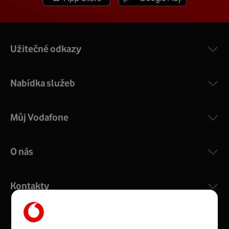
Užitečné odkazy
Nabídka služeb
Můj Vodafone
O nás
Kontakty