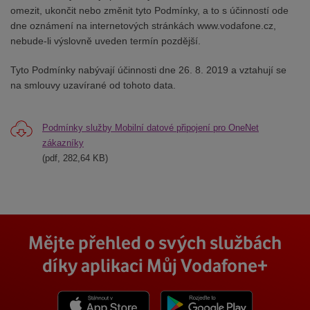
omezit, ukončit nebo změnit tyto Podmínky, a to s účinností ode
dne oznámení na internetových stránkách www.vodafone.cz,
nebude-li výslovně uveden termín pozdější.
Tyto Podmínky nabývají účinnosti dne 26. 8. 2019 a vztahují se
na smlouvy uzavírané od tohoto data.
Podmínky služby Mobilní datové připojení pro OneNet
zákazníky
(pdf, 282,64 KB)
Mějte přehled o svých službách
díky aplikaci Můj Vodafone+
Stáhnout z App Store
Stáhnout z Goole Play