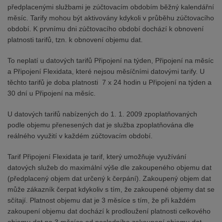
předplacenými službami je zúčtovacím obdobím běžný kalendářní
měsíc. Tarify mohou být aktivovány kdykoli v průběhu zúčtovacího
období. K prvnímu dni zúčtovacího období dochází k obnovení
platnosti tarifů, tzn. k obnovení objemu dat.
To neplatí u datových tarifů Připojení na týden, Připojení na měsíc
a Připojení Flexidata, které nejsou měsíčními datovými tarify. U
těchto tarifů je doba platnosti 7 x 24 hodin u Připojení na týden a
30 dní u Připojení na měsíc.
U datových tarifů nabízených do 1. 1. 2009 zpoplatňovaných
podle objemu přenesených dat je služba zpoplatňována dle
reálného využití v každém zúčtovacím období.
Tarif Připojení Flexidata je tarif, který umožňuje využívání
datových služeb do maximální výše dle zakoupeného objemu dat
(předplacený objem dat určený k čerpání). Zakoupený objem dat
může zákazník čerpat kdykoliv s tím, že zakoupené objemy dat se
sčítají. Platnost objemu dat je 3 měsíce s tím, že při každém
zakoupení objemu dat dochází k prodloužení platnosti celkového