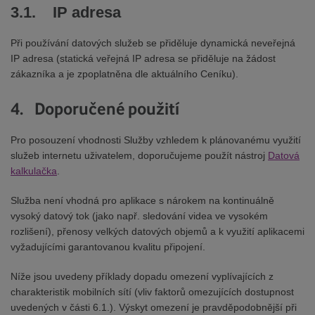
3.1. IP adresa
Při používání datových služeb se přiděluje dynamická neveřejná
IP adresa (statická veřejná IP adresa se přiděluje na žádost
zákazníka a je zpoplatněna dle aktuálního Ceníku).
4. Doporučené použití
Pro posouzení vhodnosti Služby vzhledem k plánovanému využití
služeb internetu uživatelem, doporučujeme použít nástroj
Datová
kalkulačka
.
Služba není vhodná pro aplikace s nárokem na kontinuálně
vysoký datový tok (jako např. sledování videa ve vysokém
rozlišení), přenosy velkých datových objemů a k využití aplikacemi
vyžadujícími garantovanou kvalitu připojení.
Níže jsou uvedeny příklady dopadu omezení vyplívajících z
charakteristik mobilních sítí (vliv faktorů omezujících dostupnost
uvedených v části 6.1.). Výskyt omezení je pravděpodobnější při