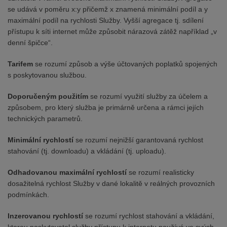
se udává v poměru x:y přičemž x znamená minimální podíl a y
maximální podíl na rychlosti Služby. Vyšší agregace tj. sdílení
přístupu k síti internet může způsobit nárazová zátěž například „v
denní špičce“.
Tarifem
se rozumí způsob a výše účtovaných poplatků spojených
s poskytovanou službou.
Doporučeným použitím
se rozumí využití služby za účelem a
způsobem, pro který služba je primárně určena a rámci jejích
technických parametrů.
Minimální rychlostí
se rozumí nejnižší garantovaná rychlost
stahování (tj. downloadu) a vkládání (tj. uploadu).
Odhadovanou maximální rychlostí
se rozumí realisticky
dosažitelná rychlost Služby v dané lokalitě v reálných provozních
podmínkách.
Inzerovanou rychlostí
se rozumí rychlost stahování a vkládání,