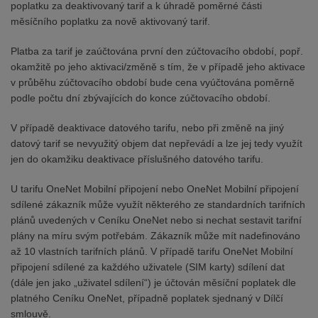
poplatku za deaktivovaný tarif a k úhradě poměrné části
měsíčního poplatku za nově aktivovaný tarif.
Platba za tarif je zaúčtována první den zúčtovacího období, popř.
okamžitě po jeho aktivaci/změně s tím, že v případě jeho aktivace
v průběhu zúčtovacího období bude cena vyúčtována poměrně
podle počtu dní zbývajících do konce zúčtovacího období.
V případě deaktivace datového tarifu, nebo při změně na jiný
datový tarif se nevyužitý objem dat nepřevádí a lze jej tedy využít
jen do okamžiku deaktivace příslušného datového tarifu.
U tarifu OneNet Mobilní připojení nebo OneNet Mobilní připojení
sdílené zákazník může využít některého ze standardních tarifních
plánů uvedených v Ceníku OneNet nebo si nechat sestavit tarifní
plány na míru svým potřebám. Zákazník může mít nadefinováno
až 10 vlastních tarifních plánů. V případě tarifu OneNet Mobilní
připojení sdílené za každého uživatele (SIM karty) sdílení dat
(dále jen jako „uživatel sdílení“) je účtován měsíční poplatek dle
platného Ceníku OneNet, případně poplatek sjednaný v Dílčí
smlouvě.