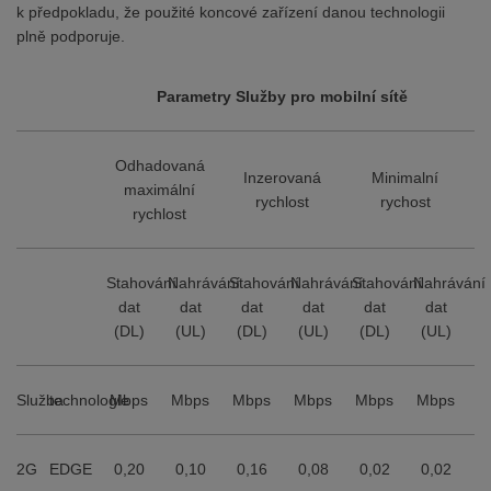
k předpokladu, že použité koncové zařízení danou technologii
plně podporuje.
Parametry Služby pro mobilní sítě
Odhadovaná
Inzerovaná
Minimalní
maximální
rychlost
rychost
rychlost
Stahování
Nahrávání
Stahování
Nahrávání
Stahování
Nahrávání
dat
dat
dat
dat
dat
dat
(DL)
(UL)
(DL)
(UL)
(DL)
(UL)
Služba
technologie
Mbps
Mbps
Mbps
Mbps
Mbps
Mbps
2G
EDGE
0,20
0,10
0,16
0,08
0,02
0,02