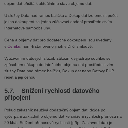
objem dat přičítá k aktuálnímu stavu objemu dat.
U služby Data nad rámec balíčku a Dokup dat lze omezit počet
jejího dokoupení za jedno zúčtovací období prostřednictvím
Internetové samoobsluhy.
Cena a objemy dat pro dodatečné dokoupení jsou uvedeny
v
Ceníku
, není-li stanoveno jinak v Dílčí smlouvě.
Využíváním datových služeb zákazník vyjadřuje souhlas se
způsobem nákupu dodatečného objemu dat prostřednictvím
služby Data nad rámec balíčku, Dokup dat nebo Datový FUP
reset a její cenou.
5.7. Snížení rychlosti datového
připojení
Pokud zákazník neužívá dodatečný objem dat, dojde po
vyčerpání základního objemu dat ke snížení rychlosti přenosu na
20 kb/s. Snížení přenosové rychlosti (příp. Zastavení dat) je