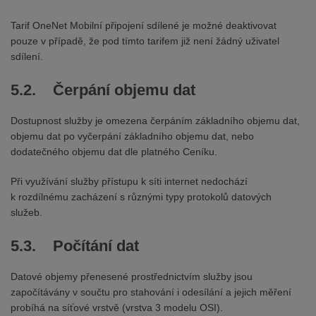
Tarif OneNet Mobilní připojení sdílené je možné deaktivovat
pouze v případě, že pod tímto tarifem již není žádný uživatel
sdílení.
5.2. Čerpání objemu dat
Dostupnost služby je omezena čerpáním základního objemu dat,
objemu dat po vyčerpání základního objemu dat, nebo
dodatečného objemu dat dle platného Ceníku.
Při využívání služby přístupu k síti internet nedochází
k rozdílnému zacházení s různými typy protokolů datových
služeb.
5.3. Počítání dat
Datové objemy přenesené prostřednictvím služby jsou
započítávány v součtu pro stahování i odesílání a jejich měření
probíhá na síťové vrstvě (vrstva 3 modelu OSI).