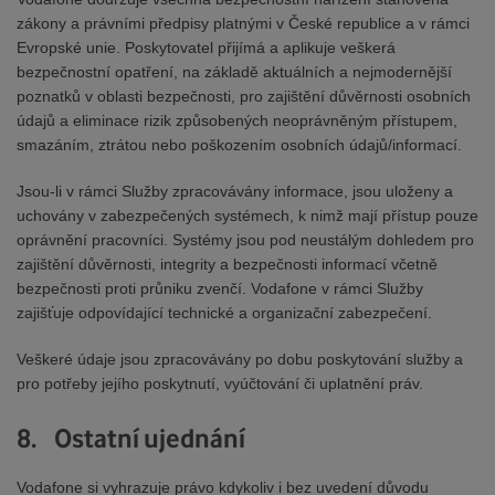
zákony a právními předpisy platnými v České republice a v rámci
Evropské unie. Poskytovatel přijímá a aplikuje veškerá
bezpečnostní opatření, na základě aktuálních a nejmodernější
poznatků v oblasti bezpečnosti, pro zajištění důvěrnosti osobních
údajů a eliminace rizik způsobených neoprávněným přístupem,
smazáním, ztrátou nebo poškozením osobních údajů/informací.
Jsou-li v rámci Služby zpracovávány informace, jsou uloženy a
uchovány v zabezpečených systémech, k nimž mají přístup pouze
oprávnění pracovníci. Systémy jsou pod neustálým dohledem pro
zajištění důvěrnosti, integrity a bezpečnosti informací včetně
bezpečnosti proti průniku zvenčí. Vodafone v rámci Služby
zajišťuje odpovídající technické a organizační zabezpečení.
Veškeré údaje jsou zpracovávány po dobu poskytování služby a
pro potřeby jejího poskytnutí, vyúčtování či uplatnění práv.
8. Ostatní ujednání
Vodafone si vyhrazuje právo kdykoliv i bez uvedení důvodu