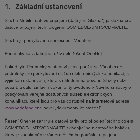
1. Základní ustanovení
Služba Mobilní datové připojení (dále jen „Služba“) je služba pro
datové připojení technologiemi GSM/EDGE/UMTS/CDMA/LTE.
Služba je poskytována společností Vodafone.
Podmínky se vztahuji na uživatele řešení OneNet
Pokud tyto Podmínky nestanoví jinak, použijí se Všeobecné
podmínky pro poskytování služeb elektronických komunikací, s
výjimkou ustanovení, která s ohledem na povahu Služby nelze
použít, a další smluvní dokumenty uvedené v Návrhu smlouvy o
poskytování veřejně dostupných služeb elektronických
komunikací, které jsou pro vás dostupné na internetové adrese
www.vodafone.cz
v sekci „dokumenty ke stažení“.
Řešení OneNet zahrnuje datové tarify pro připojení technologiemi
GSM/EDGE/UMTS/CDMA/LTE skládající se z datového balíčku,
který je zpoplatněn v rámci měsíčního paušálu, a po jeho