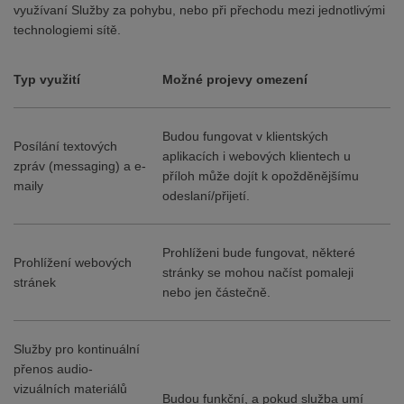
využívaní Služby za pohybu, nebo při přechodu mezi jednotlivými
technologiemi sítě.
Typ využití
Možné projevy omezení
Budou fungovat v klientských
Posílání textových
aplikacích i webových klientech u
zpráv (messaging) a e-
příloh může dojít k opožděnějšímu
maily
odeslaní/přijetí.
Prohlíženi bude fungovat, některé
Prohlížení webových
stránky se mohou načíst pomaleji
stránek
nebo jen částečně.
Služby pro kontinuální
přenos audio-
vizuálních materiálů
Budou funkční, a pokud služba umí