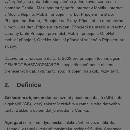
vyčerpání jsou data dále zpoplatněna jednotkovou cenou dle
platného Ceníku. Mezi tyto tarify patří: Internet v Mobilu, Internet
v Mobilu Naplno, Mobilní připojení Turbo, Připojení na stálo,
Připojení na dlouho, Připojení na 2 dny, Připojení na den/Internet
v mobilu na den, Připojení na týden, Připojení na měsíc a všechny
varianty tarifů Připojení pro mobil, Mobilní připojení, OneNet
mobilní připojení, OneNet Mobilní připojení sdílené a Připojení pro
služby.
Datové tarify nabízené do 1. 1. 2009 pro připojení technologiemi
GSM/EDGE/HSPA/CDMA/LTE, zpoplatňované podle objemu
přenesených dat. Tyto tarify jsou: Připojení na skok, M2M tarif.
2. Definice
Základním objemem dat
se rozumí počet megabajtů (MB) nebo
gigabajtů (GB), který zákazník získává v rámci svého datového
tarifu. Základní objem dat je uveden v Ceníku.
Agregací
se rozumí dynamické shlukování provozu několika
uživatelů v rámci uvedené maximální rychlostí Služby. Agregace