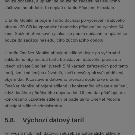
pouze dočasné, a uplatní se pouze do začátku následujícího
zúčtovacího období. To neplatí u tarifu Připojení Flexidata.
U tarifu Mobilní připojení Turbo dochází po vyčerpání datového
objemu 20 GB ke zpomalení datového připojení na rychlost 64
kb/s. Snížení přenosové rychlosti je pouze dočasné, a uplatní se
pouze do začátku následujícího zúčtovacího období.
U tarifu OneNet Mobilní připojení sdílené dojde po vyčerpání
základního objemu dat tarifu k zastavení datového provozu u
všech uživatelů sdílení (všech SIM kartách zařazených pod tento
tarif), tzn. i sdílených uživatelů, kteří nevyčerpali svůj přidělený
objem dat. K zastavení datového provozu dojde také u tarifu
OneNet Mobilní připojení sdílené u konkrétního uživatele sdílení,
když dosáhne přiděleného objemu dat. Objem dat přiděluje pro
konkrétního uživatele sdílení v případě tarifu OneNet Mobilní
připojení sdílené administrátor.
5.8. Výchozí datový tarif
Při využití mobilních datových služeb se automaticky aktivuje