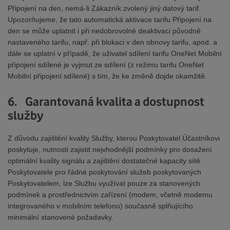
Připojení na den, nemá-li Zákazník zvolený jiný datový tarif.
Upozorňujeme, že tato automatická aktivace tarifu Připojení na
den se může uplatnit i při nedobrovolné deaktivaci původně
nastaveného tarifu, např. při blokaci v den obnovy tarifu, apod. a
dále se uplatní v případě, že uživatel sdílení tarifu OneNet Mobilní
připojení sdílené je vyjmut ze sdílení (z režimu tarifu OneNet
Mobilní připojení sdílené) s tím, že ke změně dojde okamžitě.
6. Garantovaná kvalita a dostupnost
služby
Z důvodu zajištění kvality Služby, kterou Poskytovatel Účastníkovi
poskytuje, nutnosti zajistit nejvhodnější podmínky pro dosažení
optimální kvality signálu a zajištění dostatečné kapacity sítě
Poskytovatele pro řádné poskytování služeb poskytovaných
Poskytovatelem, lze Službu využívat pouze za stanovených
podmínek a prostřednictvím zařízení (modem, včetně modemu
integrovaného v mobilním telefonu) současně splňujícího
minimální stanovené požadavky.