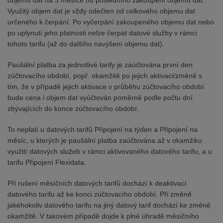
objemu dat na 3 měsíce od posledního zakoupení objemu dat.
Využitý objem dat je vždy odečten od celkového objemu dat
určeného k čerpání. Po vyčerpání zakoupeného objemu dat nebo
po uplynutí jeho platnosti nelze čerpat datové služby v rámci
tohoto tarifu (až do dalšího navýšení objemu dat).
Paušální platba za jednotlivé tarify je zaúčtována první den
zúčtovacího období, popř. okamžitě po jejich aktivaci/změně s
tím, že v případě jejich aktivace v průběhu zúčtovacího období
bude cena i objem dat vyúčtován poměrně podle počtu dní
zbývajících do konce zúčtovacího období.
To neplatí u datových tarifů Připojení na týden a Připojení na
měsíc, u kterých je paušální platba zaúčtována až v okamžiku
využití datových služeb v rámci aktivovaného datového tarifu, a u
tarifu Připojení Flexidata.
Při rušení měsíčních datových tarifů dochází k deaktivaci
datového tarifu až ke konci zúčtovacího období. Při změně
jakéhokoliv datového tarifu na jiný datový tarif dochází ke změně
okamžitě. V takovém případě dojde k plné úhradě měsíčního