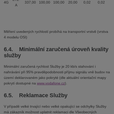
4G
337,00
100,00
100,00
20,00
0,02
0,02
A
Měření uvedených rychlostí probíhá na transportní vrstvě (vrstva
4 modelu OSI)
6.4. Minimální zaručená úroveň kvality
služby
Minimální zaručená rychlost Služby je 20 kb/s stahování i
nahrávání při 95% pravděpodobnosti příjmu signálu vně budov na
území deklarovaném jako pokryté (dle aktuální orientační mapy
pokrytí dostupné na
www.vodafone.cz
).
6.5. Reklamace Služby
V případě velké trvající nebo velké opakující se odchylky Služby
má zákazník možnost uplatnit reklamaci dle Všeobecných