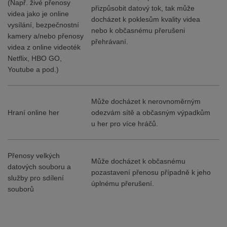
(Např. živé přenosy
přizpůsobit datový tok, tak může
videa jako je online
docházet k poklesům kvality videa
vysílání, bezpečnostní
nebo k občasnému přerušeni
kamery a/nebo přenosy
přehrávaní.
videa z online videoték
Netflix, HBO GO,
Youtube a pod.)
Může docházet k nerovnoměrným
Hraní online her
odezvám sítě a občasným výpadkům
u her pro více hráčů.
Přenosy velkých
Může docházet k občasnému
datových souboru a
pozastavení přenosu případně k jeho
služby pro sdílení
úplnému přerušení.
souborů