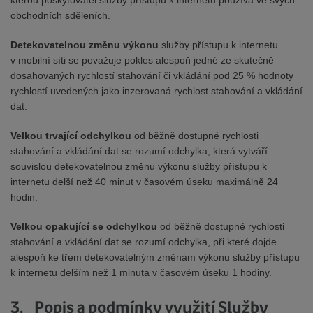
kterou poskytovatel služby přístupu k internetu používá ve svých
obchodních sděleních.
Detekovatelnou změnu výkonu
služby přístupu k internetu
v mobilní síti se považuje pokles alespoň jedné ze skutečně
dosahovaných rychlostí stahování či vkládání pod 25 % hodnoty
rychlostí uvedených jako inzerovaná rychlost stahování a vkládání
dat.
Velkou trvající odchylkou
od běžně dostupné rychlosti
stahování a vkládání dat se rozumí odchylka, která vytváří
souvislou detekovatelnou změnu výkonu služby přístupu k
internetu delší než 40 minut v časovém úseku maximálně 24
hodin.
Velkou opakující se odchylkou
od běžně dostupné rychlosti
stahování a vkládání dat se rozumí odchylka, při které dojde
alespoň ke třem detekovatelným změnám výkonu služby přístupu
k internetu delším než 1 minuta v časovém úseku 1 hodiny.
3. Popis a podmínky využití Služby