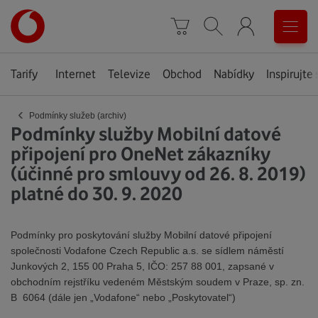
Úvodní
0
stránka
Košík
Vyhledávání
Menu
Tarify
Internet
Televize
Obchod
Nabídky
Inspirujte 
‹
Podmínky služeb (archiv)
Podmínky služby Mobilní datové
připojení pro OneNet zákazníky
(účinné pro smlouvy od 26. 8. 2019)
platné do 30. 9. 2020
Podmínky pro poskytování služby Mobilní datové připojení
společnosti Vodafone Czech Republic a.s. se sídlem náměstí
Junkových 2, 155 00 Praha 5, IČO: 257 88 001, zapsané v
obchodním rejstříku vedeném Městským soudem v Praze, sp. zn.
B 6064 (dále jen „Vodafone“ nebo „Poskytovatel“)