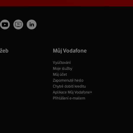
Youtube
Vodafone
tagram
LinkedIn
profil
TV
fil
profil
Facebook
profil
užeb
Můj Vodafone
Vyúčtování
Moje služby
Můj účet
Zapomenuté heslo
Chytré dobití kreditu
Aplikace Můj Vodafone+
Přihlášení e-mailem