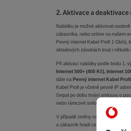
2. Aktivace a deaktivace
Nabídku je možné aktivovat osobně 
zákazníka, nebo online na našem web
Pevný internet Kabel Profi 1 Gb/s),
skladových zásobách trvat i několik
Při aktivaci nabídky podle bodu 1. 
Internet 500+ (400 Kč), Internet 1
dále na
Pevný internet Kabel Profi
Kabel Profi je včetně pevné IP adre
čerpat po dobu trvání smlouvy o p
nebo rámcové smlouvy se závazkem d
V případě změny na jiný tarif (mimo
a zákazník hradí cenu dle aktuálníh