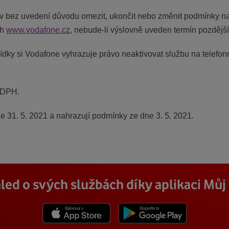
iv bez uvedení důvodu omezit, ukončit nebo změnit podmínky na
ch
www.vodafone.cz
, nebude-li výslovně uveden termín pozdější
ídky si Vodafone vyhrazuje právo neaktivovat službu na telefonn
 DPH.
e 31. 5. 2021 a nahrazují podmínky ze dne 3. 5. 2021.
led o svých službách díky aplikaci Mů
Stáhnout z App Store
Stáhnout z Goole Play