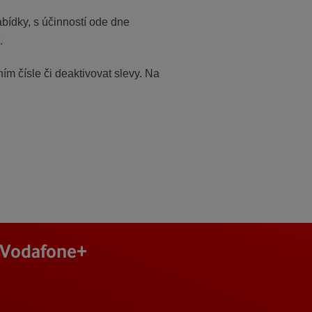
bídky, s účinností ode dne
.
ím čísle či deaktivovat slevy. Na
j Vodafone+