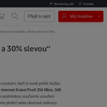
Monitoring sítě
Kontakt
0
Přejít k nám
Můj Vodafone
Košík
Vyhledávání
nky promo nabídky „Pevný internet s 50%
 a 30% slevou“
sobám, kteří si nově pořídí službu
internet Kabel Profi 350 Mb/s, 500
 je podmínkou současné uzavření
ímu plnění nebo rámcové smlouvy