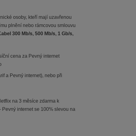
vnické osoby, kteří mají uzavřenou
ímu plnění nebo rámcovou smlouvu
abel 300 Mb/s, 500 Mb/s, 1 Gb/s,
síční cena za Pevný internet
o
f a Pevný internet), nebo při
Netflix na 3 měsíce zdarma k
 Pevný internet se 100% slevou na