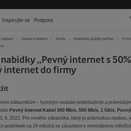
Inspirujte se
Podpora
›
›
›
›
 stažení
Osobní a firemní
Archiv
Podmínky služeb (archiv)
Podmí
rmy
abídky „Pevný internet s 50%
 internet do firmy
žít
ním zákazníkům – fyzickým osobám podnikajícím a právnickým o
ebo
Pevný internet Kabel 300 Mb/s, 500 Mb/s, 1 Gb/s, Pevný 
3. 6. 2021. Pro nového zákazníka, který je právnickou osobou,
ch podmínek na 24 měsíců se závazkem k minimálnímu měsíčn