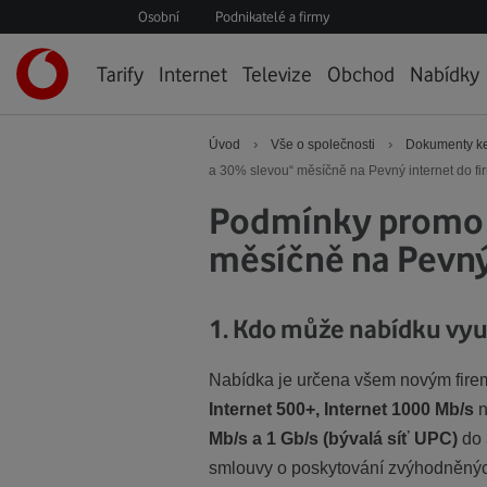
Osobní
Podnikatelé a firmy
Úvodní
Tarify
Internet
Televize
Obchod
Nabídky
stránka
›
›
Úvod
Vše o společnosti
Dokumenty ke
a 30% slevou“ měsíčně na Pevný internet do fi
Podmínky promo n
měsíčně na Pevný
1. Kdo může nabídku vyu
Nabídka je určena všem novým firem
Internet 500+,
Internet 1000 Mb/s
n
Mb/s a 1 Gb/s
(bývalá síť UPC)
do 
smlouvy o poskytování zvýhodněný