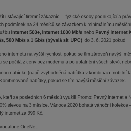
i stávající firemní zákazníci – fyzické osoby podnikající a prá
ch podmínek na 24 měsíců se závazkem k minimálnímu měsíčn
službu
Internet 500+,
Internet 1000 Mb/s
nebo
Pevný internet K
/s, 500 Mb/s
a
1 Gb/s
(bývalá síť UPC)
do 3. 6. 2021 pokud:
o internetu na vyšší rychlost, pokud se tím zároveň navýší mě
u se počítá z ceny bez modemu a po uplatnění všech slev), neb
anou nabídku (např. zvýhodněná nabídka v kombinaci mobilní tari
 Kombinované nabídky, pokud se tím navýší měsíční závazek.
 kteří za posledních 6 měsíců využili Promo: Pevný internet a 
00% slevou na 3 měsíce, Vánoce 2020 bohatá vánoční kolekce –
 internet za 399 Kč.
 Vodafone OneNet.