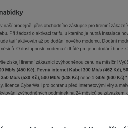
 nabídky
v naší prodejně, přes obchodního zástupce pro firemní zákazní
u. Při žádosti o aktivaci tarifu, u kterého je nutná instalace 
 bude tarif aktivován až po dodání nového modemu.
Dodání mode
 měsíců.
O dostupnosti modemu či lhůtě pro jeho dodání bude z
výše získají firemní zákazníci zvýhodněnou cenu na měsíční Vyúč
000 Mb/s (450 Kč), Pevný internet Kabel 300 Mb/s (462 Kč), 50
 350 Mb/s (530 Kč), 500 Mb/s (548 Kč)
nebo
1 Gb/s (600 Kč)
*
sy, licence CyberWall pro ochranu před internetovými viry a m
oskytování zvýhodněných podmínek na 24 měsíců se závazkem 
le bodu 1. výše, tzn. při ukončení smlouvy nárok na slevu zan
 dané promo) se sleva automaticky deaktivuje
o ceníku.