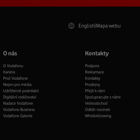
English
|
Mapa webu
O nás
Kontakty
O Vodafonu
Podpora
Kariéra
Reklamace
Proč Vodafone
Kontakty
Nejen pro média
Prodejny
Udržitelné podnikání
Přejít k nám
Digitální rodičovství
Spolupracujte s námi
Nadace Vodafone
Velkoobchod
Vodafone Business
Odběr novinek
Vodafone Galerie
Whistleblowing