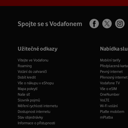
Spojte se s Vodafonem
Facebook
Ins
X
profil
pro
profil
Užitečné odkazy
Nabídka sl
Vítejte ve Vodafonu
Mobilní tarify
Roaming
Předplacená karta
Volání do zahraničí
Pevný internet
Dobít kredit
Přenosný internet
Vše o nákupu v eShopu
Vodafone TV
Mapa pokrytí
Vše o eSIM
Naše síť
OneNumber
Slovník pojmů
VoLTE
Měření rychlosti internetu
Wi-Fi volání
Dostupnost internetu
Plaťte mobilem
Stav objednávky
mPlatba
Informace o přístupnosti