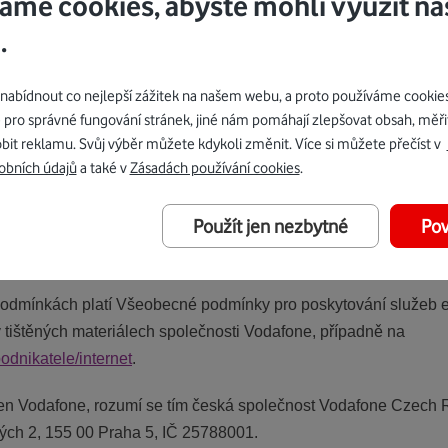
áme cookies, abyste mohli využít ná
0 Mb/s
a
500 Mb/s
,
Pevný Internet Kabel Profi 350 Mb/s
a
50
.
rnet Kabel/ Profi 1Gb/s
je poplatek za pronájem modemu 100 
bídnout co nejlepší zážitek na našem webu, a proto používáme cookie
 pro správné fungování stránek, jiné nám pomáhají zlepšovat obsah, měři
bit reklamu. Svůj výběr můžete kdykoli změnit. Více si můžete přečíst v
% a 30% slevou“ bude k dispozici po aktivaci služby, například 
obních údajů
a také v
Zásadách používání cookies
.
turaci se ve Vyúčtování zobrazí poměrná část z ceny nově aktivo
 se slevou za každý daný celý měsíc.
Použít jen nezbytné
Pov
odmínkách platí Všeobecné podmínky pro poskytování služeb el
tištěných materiálech společnosti Vodafone, případně na
odnikatele/internet
.
 Vodafone, rozumí se tím česká společnost Vodafone Czech Repub
vých 2, 155 00 Praha 5, IČ 25788001.