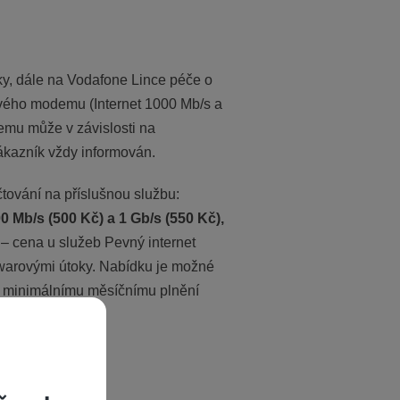
ky, dále na Vodafone Lince péče o
nového modemu (Internet 1000 Mb/s a
mu může v závislosti na
ákazník vždy informován.
tování na příslušnou službu:
0 Mb/s (500 Kč) a 1 Gb/s (550 Kč),
– cena u služeb Pevný internet
alwarovými útoky. Nabídku je možné
k minimálnímu měsíčnímu plnění
iká.