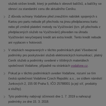
služeb stržen kredit, který je potřeba k obnově balíčků, a balíčky se
obnoví za standardní cenu dle aktuálního Ceníku.
Z důvodu ochrany Vodafone před zneužitím nabídek spojených s
Kartou pro partu nebude při přechodu na jinou předplacenou kartu
nebo při změně platební metody na Vyúčtování (tzn. při přechodu z
předplacených služeb na Vyúčtování) převeden na úhradu
Vyúčtování nevyčerpaný kredit ani extra kredit. Tento kredit nebude
ani vyplacen v hotovosti.
V otázkách neupravených v těchto podmínkách platí Všeobecné
podmínky pro poskytování služeb elektronických komunikací, platný
Ceník služeb a podmínky uvedené v tištěných materiálech
společnosti Vodafone, případně na stránkách
vodafone.cz
.
Pokud je v těchto podmínkách uveden Vodafone, rozumí se tím
česká společnost Vodafone Czech Republic a.s., se sídlem náměstí
Junkových 2, 155 00 Praha 5, IČO 25788001 (a její síť, produkty
a služby).
Tyto podmínky nabývají účinnosti dne 1. 7. 2019 a nahrazují
podmínky ze dne 15. 3. 2018.