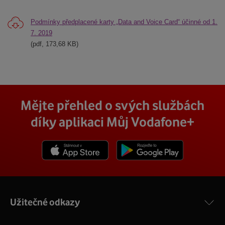
Podmínky předplacené karty „Data and Voice Card“ účinné od 1.
7. 2019
(pdf, 173,68 KB)
Mějte přehled o svých službách
díky aplikaci Můj Vodafone+
Stáhnout z App Store
Stáhnout z Goole Play
Užitečné odkazy