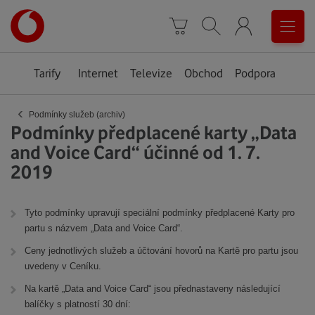
Úvodní
0
stránka
Košík
Vyhledávání
Menu
Tarify
Internet
Televize
Obchod
Podpora
‹
Podmínky služeb (archiv)
Podmínky předplacené karty „Data
and Voice Card“ účinné od 1. 7.
2019
Tyto podmínky upravují speciální podmínky předplacené Karty pro
partu s názvem „Data and Voice Card“.
Ceny jednotlivých služeb a účtování hovorů na Kartě pro partu jsou
uvedeny v Ceníku.
Na kartě „Data and Voice Card“ jsou přednastaveny následující
balíčky s platností 30 dní: