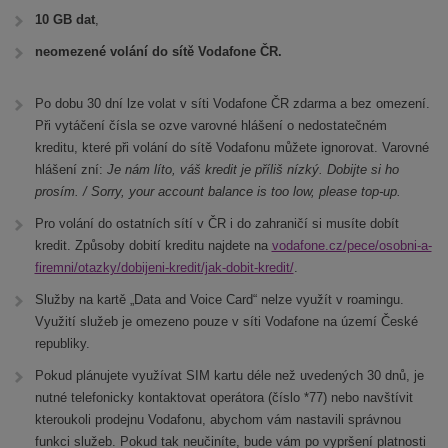
10 GB dat
,
neomezené volání do sítě Vodafone ČR.
Po dobu 30 dní lze volat v síti Vodafone ČR zdarma a bez omezení.
Při vytáčení čísla se ozve varovné hlášení o nedostatečném
kreditu, které při volání do sítě Vodafonu můžete ignorovat. Varovné
hlášení zní:
Je nám líto, váš kredit je příliš nízký. Dobijte si ho
prosím. / Sorry, your account balance is too low, please top-up.
Pro volání do ostatních sítí v ČR i do zahraničí si musíte dobít
kredit. Způsoby dobití kreditu najdete na
vodafone.cz/pece/osobni-a-
firemni/otazky/dobijeni-kredit/jak-dobit-kredit/
.
Služby na kartě „Data and Voice Card“ nelze využít v roamingu.
Využití služeb je omezeno pouze v síti Vodafone na území České
republiky.
Pokud plánujete využívat SIM kartu déle než uvedených 30 dnů, je
nutné telefonicky kontaktovat operátora (číslo *77) nebo navštívit
kteroukoli prodejnu Vodafonu, abychom vám nastavili správnou
funkci služeb. Pokud tak neučiníte, bude vám po vypršení platnosti