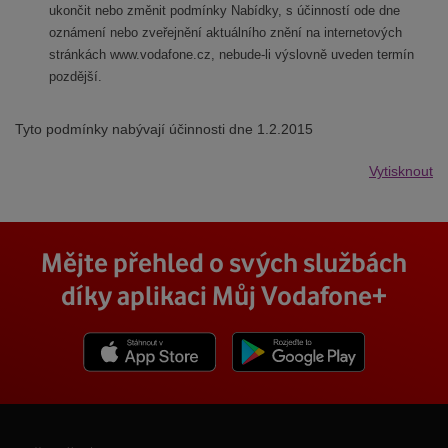
ukončit nebo změnit podmínky Nabídky, s účinností ode dne
oznámení nebo zveřejnění aktuálního znění na internetových
stránkách www.vodafone.cz, nebude-li výslovně uveden termín
pozdější.
Tyto podmínky nabývají účinnosti dne 1.2.2015
Vytisknout
Mějte přehled o svých službách
díky aplikaci Můj Vodafone+
Stáhnout z App Store
Stáhnout z Goole Play