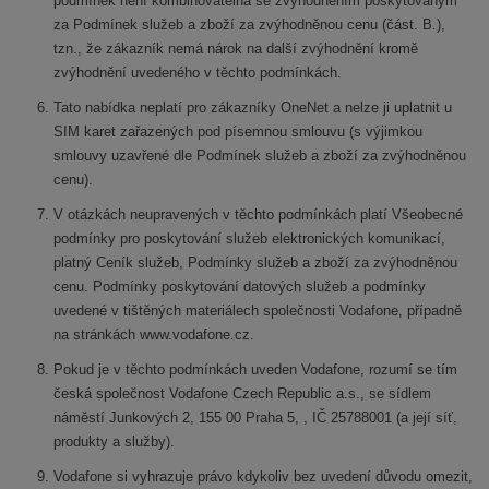
podmínek není kombinovatelná se zvýhodněním poskytovaným
za Podmínek služeb a zboží za zvýhodněnou cenu (část. B.),
tzn., že zákazník nemá nárok na další zvýhodnění kromě
zvýhodnění uvedeného v těchto podmínkách.
Tato nabídka neplatí pro zákazníky OneNet a nelze ji uplatnit u
SIM karet zařazených pod písemnou smlouvu (s výjimkou
smlouvy uzavřené dle Podmínek služeb a zboží za zvýhodněnou
cenu).
V otázkách neupravených v těchto podmínkách platí Všeobecné
podmínky pro poskytování služeb elektronických komunikací,
platný Ceník služeb, Podmínky služeb a zboží za zvýhodněnou
cenu. Podmínky poskytování datových služeb a podmínky
uvedené v tištěných materiálech společnosti Vodafone, případně
na stránkách www.vodafone.cz.
Pokud je v těchto podmínkách uveden Vodafone, rozumí se tím
česká společnost Vodafone Czech Republic a.s., se sídlem
náměstí Junkových 2, 155 00 Praha 5, , IČ 25788001 (a její síť,
produkty a služby).
Vodafone si vyhrazuje právo kdykoliv bez uvedení důvodu omezit,