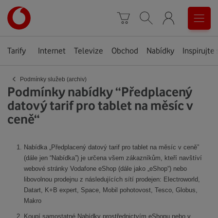
Úvodní
0
stránka
Košík
Vyhledávání
Menu
Tarify
Internet
Televize
Obchod
Nabídky
Inspirujte 
‹
Podmínky služeb (archiv)
Podmínky nabídky “Předplacený
datový tarif pro tablet na měsíc v
ceně“
Nabídka „Předplacený datový tarif pro tablet na měsíc v ceně”
(dále jen “Nabídka”) je určena všem zákazníkům, kteří navštíví
webové stránky Vodafone eShop (dále jako „eShop“) nebo
libovolnou prodejnu z následujících sítí prodejen: Electroworld,
Datart, K+B expert, Space, Mobil pohotovost, Tesco, Globus,
Makro
Koupí samostatné Nabídky prostřednictvím eShopu nebo v