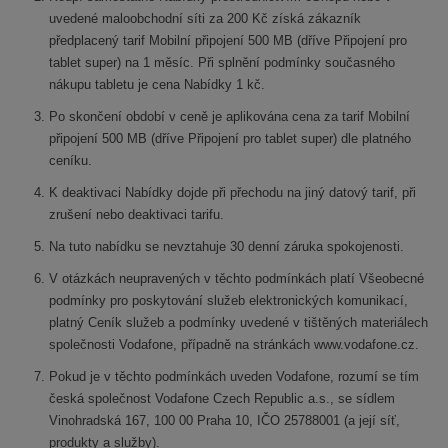
uvedené maloobchodní síti za 200 Kč získá zákazník
předplacený tarif Mobilní připojení 500 MB (dříve Připojení pro
tablet super) na 1 měsíc. Při splnění podmínky současného
nákupu tabletu je cena Nabídky 1 kč.
Po skončení období v ceně je aplikována cena za tarif Mobilní
připojení 500 MB (dříve Připojení pro tablet super) dle platného
ceníku.
K deaktivaci Nabídky dojde při přechodu na jiný datový tarif, při
zrušení nebo deaktivaci tarifu.
Na tuto nabídku se nevztahuje 30 denní záruka spokojenosti.
V otázkách neupravených v těchto podmínkách platí Všeobecné
podmínky pro poskytování služeb elektronických komunikací,
platný Ceník služeb a podmínky uvedené v tištěných materiálech
společnosti Vodafone, případně na stránkách www.vodafone.cz.
Pokud je v těchto podmínkách uveden Vodafone, rozumí se tím
česká společnost Vodafone Czech Republic a.s., se sídlem
Vinohradská 167, 100 00 Praha 10, IČO 25788001 (a její síť,
produkty a služby).