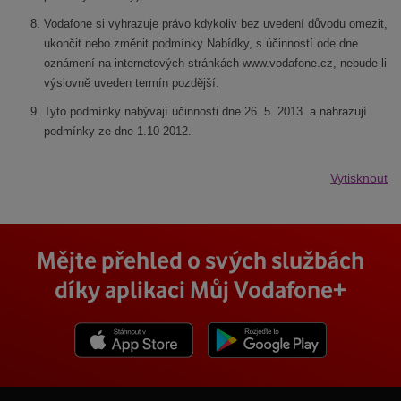
Vodafone si vyhrazuje právo kdykoliv bez uvedení důvodu omezit,
ukončit nebo změnit podmínky Nabídky, s účinností ode dne
oznámení na internetových stránkách www.vodafone.cz, nebude-li
výslovně uveden termín pozdější.
Tyto podmínky nabývají účinnosti dne 26. 5. 2013 a nahrazují
podmínky ze dne 1.10 2012.
Vytisknout
Mějte přehled o svých službách
díky aplikaci Můj Vodafone+
Stáhnout z App Store
Stáhnout z Goole Play