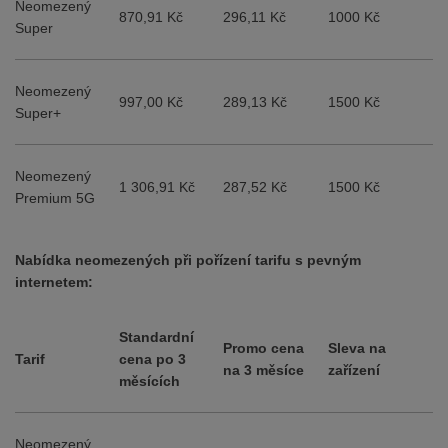
Neomezený
870,91 Kč
296,11 Kč
1000 Kč
Super
Neomezený
997,00 Kč
289,13 Kč
1500 Kč
Super+
Neomezený
1 306,91 Kč
287,52 Kč
1500 Kč
Premium 5G
Nabídka neomezených při pořízení tarifu s pevným
internetem:
Standardní
Promo cena
Sleva na
Tarif
cena po 3
na 3 měsíce
zařízení
měsících
Neomezený