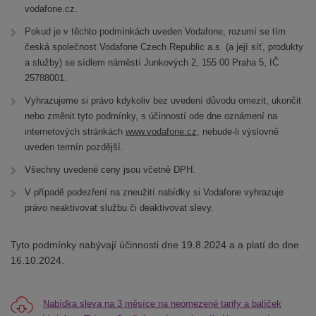
vodafone.cz.
Pokud je v těchto podmínkách uveden Vodafone, rozumí se tím
česká společnost Vodafone Czech Republic a.s. (a její síť, produkty
a služby) se sídlem náměstí Junkových 2, 155 00 Praha 5, IČ
25788001.
Vyhrazujeme si právo kdykoliv bez uvedení důvodu omezit, ukončit
nebo změnit tyto podmínky, s účinností ode dne oznámení na
internetových stránkách
www.vodafone.cz
, nebude-li výslovně
uveden termín pozdější.
Všechny uvedené ceny jsou včetně DPH.
V případě podezření na zneužití nabídky si Vodafone vyhrazuje
právo neaktivovat službu či deaktivovat slevy.
Tyto podmínky nabývají účinnosti dne 19.8.2024 a a platí do dne
16.10.2024.
Nabídka sleva na 3 měsíce na neomezené tarify a balíček