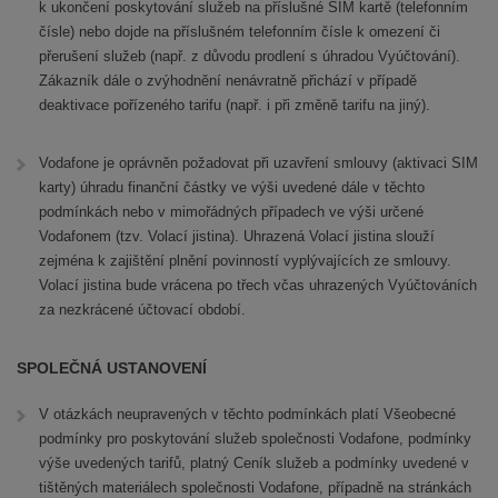
k ukončení poskytování služeb na příslušné SIM kartě (telefonním
čísle) nebo dojde na příslušném telefonním čísle k omezení či
přerušení služeb (např. z důvodu prodlení s úhradou Vyúčtování).
Zákazník dále o zvýhodnění nenávratně přichází v případě
deaktivace pořízeného tarifu (např. i při změně tarifu na jiný).
Vodafone je oprávněn požadovat při uzavření smlouvy (aktivaci SIM
karty) úhradu finanční částky ve výši uvedené dále v těchto
podmínkách nebo v mimořádných případech ve výši určené
Vodafonem (tzv. Volací jistina). Uhrazená Volací jistina slouží
zejména k zajištění plnění povinností vyplývajících ze smlouvy.
Volací jistina bude vrácena po třech včas uhrazených Vyúčtováních
za nezkrácené účtovací období.
SPOLEČNÁ USTANOVENÍ
V otázkách neupravených v těchto podmínkách platí Všeobecné
podmínky pro poskytování služeb společnosti Vodafone, podmínky
výše uvedených tarifů, platný Ceník služeb a podmínky uvedené v
tištěných materiálech společnosti Vodafone, případně na stránkách