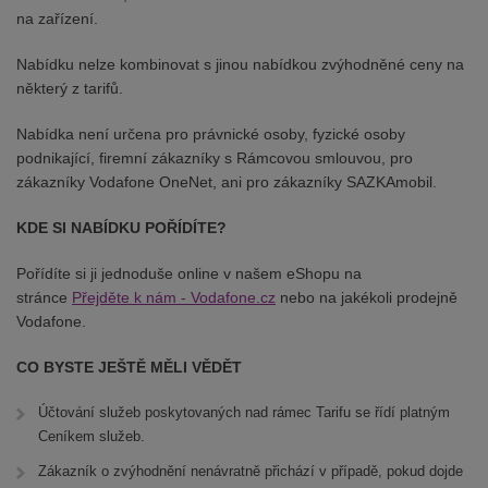
na zařízení.
Nabídku nelze kombinovat s jinou nabídkou zvýhodněné ceny na
některý z tarifů.
Nabídka není určena pro právnické osoby, fyzické osoby
podnikající, firemní zákazníky s Rámcovou smlouvou, pro
zákazníky Vodafone OneNet, ani pro zákazníky SAZKAmobil.
KDE SI NABÍDKU POŘÍDÍTE?
Pořídíte si ji jednoduše online v našem eShopu na
stránce
Přejděte k nám - Vodafone.cz
nebo na jakékoli prodejně
Vodafone.
CO BYSTE JEŠTĚ MĚLI VĚDĚT
Účtování služeb poskytovaných nad rámec Tarifu se řídí platným
Ceníkem služeb.
Zákazník o zvýhodnění nenávratně přichází v případě, pokud dojde