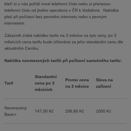
kteří si u nás pořídí nové telefonní číslo nebo si přenesou
telefonní číslo od jiného operátora v ČR k Vodafone. Nabídka
platí při pořízení bez pevného internetu nebo s pevným
internetem.
Zákazník získá nabídku tarifu na 3 měsíce za tyto ceny, po 3
měsících cena tarifu bude účtována za jeho standardní cenu dle
aktuálního Ceníku:
Nabídka neomezených tarifů při pořízení samotného tarifu:
Standardní
Promo cena
Sleva na
Tarif
cena po 3
na 3 měsíce
zařízení
měsících
Neomezený
747,00 Kč
298,80 Kč
1000 Kč
Basic+