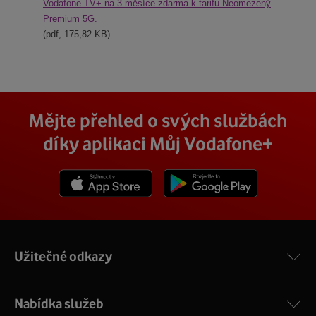
Vodafone TV+ na 3 měsíce zdarma k tarifu Neomezený
Premium 5G.
(pdf, 175,82 KB)
Mějte přehled o svých službách
díky aplikaci Můj Vodafone+
Stáhnout z App Store
Stáhnout z Goole Play
Užitečné odkazy
Nabídka služeb