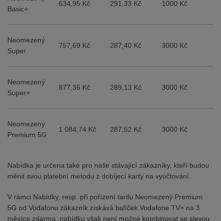
634,95 Kč
291,33 Kč
1000 Kč
Basic+
Neomezený
757,69 Kč
287,40 Kč
3000 Kč
Super
Neomezený
877,36 Kč
289,13 Kč
3000 Kč
Super+
Neomezený
1 084,74 Kč
287,52 Kč
3000 Kč
Premium 5G
Nabídka je určena také pro naše stávající zákazníky, kteří budou
měnit svou platební metodu z dobíjecí karty na vyúčtování.
V rámci Nabídky, resp. při pořízení tarifu Neomezený Premium
5G od Vodafonu zákazník získává balíček Vodafone TV+ na 3
měsíce zdarma, nabídku však není možné kombinovat se slevou