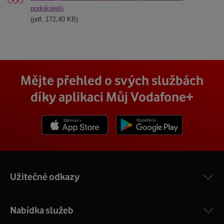
podnikatelů
(pdf, 172,40 KB)
Mějte přehled o svých službách
díky aplikaci Můj Vodafone+
Stáhnout z App Store
Stáhnout z Goole Play
Užitečné odkazy
Nabídka služeb