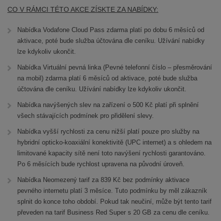
CO V RÁMCI TÉTO AKCE ZÍSKTE ZA NABÍDKY:
Nabídka Vodafone Cloud Pass zdarma platí po dobu 6 měsíců od
aktivace, poté bude služba účtována dle ceníku. Užívání nabídky
lze kdykoliv ukončit.
Nabídka Virtuální pevná linka (Pevné telefonní číslo – přesměrování
na mobil) zdarma platí 6 měsíců od aktivace, poté bude služba
účtována dle ceníku. Užívání nabídky lze kdykoliv ukončit.
Nabídka navýšených slev na zařízení o 500 Kč platí při splnění
všech stávajících podmínek pro přidělení slevy.
Nabídka vyšší rychlosti za cenu nižší platí pouze pro služby na
hybridní opticko-koaxiální konektivitě (UPC internet) a s ohledem na
limitované kapacity sítě není toto navýšení rychlosti garantováno.
Po 6 měsících bude rychlost upravena na původní úroveň.
Nabídka Neomezený tarif za 839 Kč bez podmínky aktivace
pevného internetu platí 3 měsíce. Tuto podmínku by měl zákazník
splnit do konce toho období. Pokud tak neučiní, může být tento tarif
převeden na tarif Business Red Super s 20 GB za cenu dle ceníku.