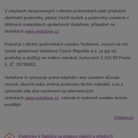
V otázkách neupravených v těchto podmínkách platí příslušné
obchodní podmínky, platný Ceník služeb a podmínky uvedené v
tištěných materiálech společnosti Vodafone, případně na
stránkách
www.vodafone.cz
.
Pokud je v těchto podmínkách uveden Vodafone, rozumí se tím
česká společnost Vodafone Czech Republic a.s. (a její síť,
produkty a služby) se sídlem náměstí Junkových 2,155 00 Praha
5, IČ: 25788001.
Vodafone si vyhrazuje právo kdykoliv i bez uvedení důvodu
omezit, ukončit nebo změnit podmínky těchto nabídek, a to s
účinností ode dne oznámení na internetových
stránkách
www.vodafone.cz
nebude-li výslovně uveden termín
pozdější.
Vytisknout
Podmínky k Nabídce na podporu malých a středních