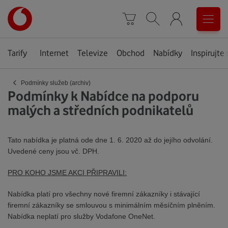
Úvodní
0
stránka
Košík
Vyhledávání
Menu
Tarify
Internet
Televize
Obchod
Nabídky
Inspirujte 
‹
Podmínky služeb (archiv)
Podmínky k Nabídce na podporu
malých a středních podnikatelů
Tato nabídka je platná ode dne 1. 6. 2020 až do jejího odvolání.
Uvedené ceny jsou vč. DPH.
PRO KOHO JSME AKCI PŘIPRAVILI:
Nabídka platí pro všechny nové firemní zákazníky i stávající
firemní zákazníky se smlouvou s minimálním měsíčním plněním.
Nabídka neplatí pro služby Vodafone OneNet.