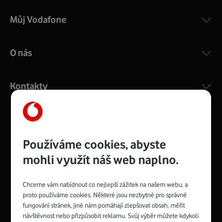
Můj Vodafone
O nás
Kontakty
Management
Recruitment
Top
Platinové
Používáme cookies, abyste
and
Academy
odpovědná
ocenění
engineering
Awards
firma
udržitelnosti
mohli využít náš web naplno.
consultancy
logo
roku
EcoVadis
2024
2025
Best
Vodafone
Buy
má
Chceme vám nabídnout co nejlepší zážitek na našem webu, a
Award
První
Spojte se s Vodafonem
proto používáme cookies. Některé jsou nezbytné pro správné
zelenou
síť
fungování stránek, jiné nám pomáhají zlepšovat obsah, měřit
Youtube
Facebook
Vodafone
Instagram
X
LinkedIn
návštěvnost nebo přizpůsobit reklamu. Svůj výběr můžete kdykoli
profil