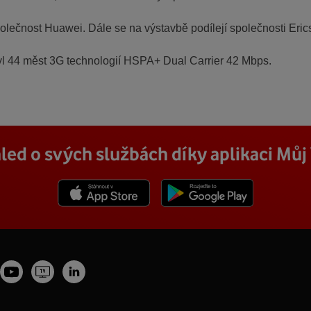
polečnost Huawei. Dále se na výstavbě podílejí společnosti Eric
l 44 měst 3G technologií HSPA+ Dual Carrier 42 Mbps.
led o svých službách díky aplikaci Mů
Stáhnout z App Store
Stáhnout z Goole Play
Youtube
Vodafone
tagram
LinkedIn
profil
TV
fil
profil
Facebook