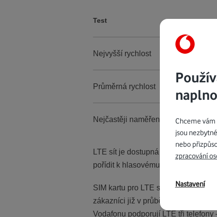
Test
Nejvyšší rychlost
Použív
Průměrná rychlost
naplno
Nejčastěji naměřená rychlost
Chceme vám na
jsou nezbytné
nebo přizpůso
LTE sít je dostupná všem zákazníkům
zpracování os
pořídit k hlasovému tarifu jako dato
Nastavení
SIM kartu pro LTE si mohou zákazní
zákazníci již v průběhu tohoto týd
Vodafonu podporují LTE tři telefo