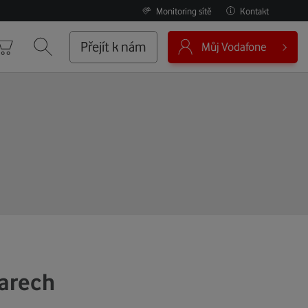
Monitoring sítě
Kontakt
0
Přejít k nám
Můj Vodafone
Košík
Vyhledávání
Varech