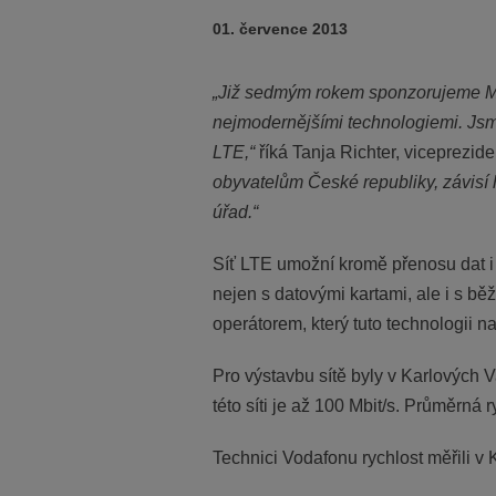
01. července 2013
„Již sedmým rokem sponzorujeme Mez
nejmodernějšími technologiemi. Jsme 
LTE,“
říká Tanja Richter, viceprezi
obyvatelům České republiky, závisí
úřad.“
Síť LTE umožní kromě přenosu dat i
nejen s datovými kartami, ale i s b
operátorem, který tuto technologii n
Pro výstavbu sítě byly v Karlových 
této síti je až 100 Mbit/s. Průměrná
Technici Vodafonu rychlost měřili v 