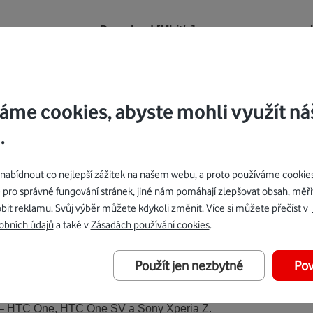
Download [Mbit/s]
93
áme cookies, abyste mohli využít ná
32
.
35
bídnout co nejlepší zážitek na našem webu, a proto používáme cookie
 pro správné fungování stránek, jiné nám pomáhají zlepšovat obsah, měři
bit reklamu. Svůj výběr můžete kdykoli změnit. Více si můžete přečíst v
 s tarifem Red Premium, nebo datovým tarifem Mobilní připojení
obních údajů
a také v
Zásadách používání cookies
.
vou SIM kartu s 50% slevou.
Použít jen nezbytné
Pov
ci zdarma vyměnit ve všech prodejnách Vodafonu. Pro využívá
ne pořídit v prodejnách Vodafonu v Karlových Varech speciální
ny – HTC One, HTC One SV a Sony Xperia Z.