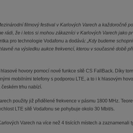
inárodní filmový festival v Karlových Varech a každoročně p
rádi, že i letos si mohou zákazníci v Karlových Varech jako prv
dentka pro technologie Vodafonu a dodává
: „Kdy budeme schopni 
 hlavně na výsledku aukce frekvencí, kterou v současné době p
 hlasové hovory pomocí nové funkce sítě CS FallBack. Díky tom
ěžnými mobilními telefony s podporou LTE, a to i k hlasovým ho
a českém trhu nabízí.
Varech použity již přidělené frekvence v pásmu 1800 MHz. Teore
 rychlost LTE sítě Vodafonu se pohybuje okolo 30 Mbit/s.
Karlových Varech na více než 4 tisících místech a zaznamenali t