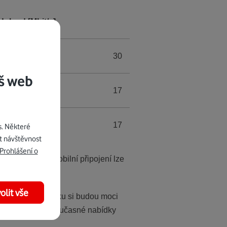
Upload [Mbit/s]
30
š web
17
17
s. Některé
t návštěvnost
Prohlášení o
 10 GB. Tarif Mobilní připojení lze
olit vše
ní LTE v notebooku si budou moci
 USB modem. Ze současné nabídky