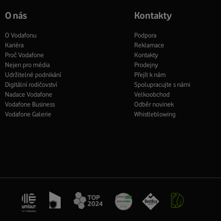
O nás
Kontakty
O Vodafonu
Podpora
Kariéra
Reklamace
Proč Vodafone
Kontakty
Nejen pro média
Prodejny
Udržitelné podnikání
Přejít k nám
Digitální rodičovství
Spolupracujte s námi
Nadace Vodafone
Velkoobchod
Vodafone Business
Odběr novinek
Vodafone Galerie
Whistleblowing
Management
Recruitment
Top
Platinové
Best
Vodafone