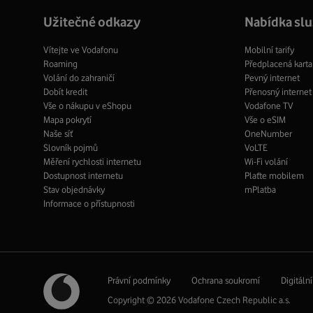
Užitečné odkazy
Nabídka sl
Vítejte ve Vodafonu
Mobilní tarify
Roaming
Předplacená karta
Volání do zahraničí
Pevný internet
Dobít kredit
Přenosný internet
Vše o nákupu v eShopu
Vodafone TV
Mapa pokrytí
Vše o eSIM
Naše síť
OneNumber
Slovník pojmů
VoLTE
Měření rychlosti internetu
Wi-Fi volání
Dostupnost internetu
Plaťte mobilem
Stav objednávky
mPlatba
Informace o přístupnosti
Právní podmínky
Ochrana soukromí
Digitáln
Copyright © 2026 Vodafone Czech Republic a.s.