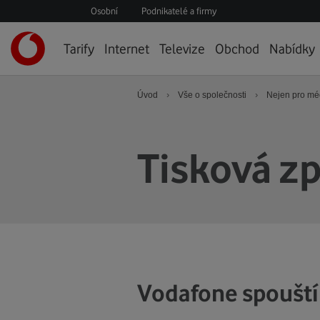
Osobní
Podnikatelé a firmy
Úvodní
Tarify
Internet
Televize
Obchod
Nabídky
stránka
›
›
Úvod
Vše o společnosti
Nejen pro mé
Tisková z
Vodafone spouští