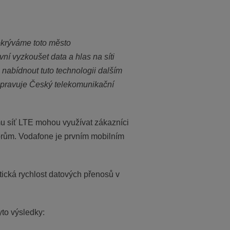
okrýváme toto město
ní vyzkoušet data a hlas na síti
nabídnout tuto technologii dalším
řipravuje Český telekomunikační
u síť LTE mohou využívat zákazníci
vorům. Vodafone je prvním mobilním
tická rychlost datových přenosů v
yto výsledky: