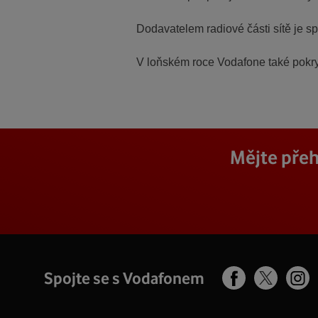
Dodavatelem radiové části sítě je s
V loňském roce Vodafone také pokry
Mějte přeh
Spojte se s Vodafonem
Facebook
Ins
X
profil
pro
profil