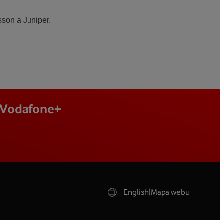
sson a Juniper.
j Vodafone+
English
|
Mapa webu