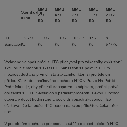
MMU
MMU
MMU
MMU
MMU
Standardní
277
477
777
1177
2177
cena
Kč
Kč
Kč
Kč
Kč
HTC
13 577
11 777
11 077
10 577
9 577
8
Sensation
Kč
Kč
Kč
Kč
Kč
577Kč
Vodafone ve spolupráci s HTC přichystal pro zákazníky exkluzivní
akci, při níž mohou získat HTC Sensation za polovinu. Tuto
možnost dostane prvních sto zákazníků, kteří si pro telefon
přijdou 31. 5. do značkového obchodu HTC v Praze Na Poříčí.
Podmínkou je, aby přinesli transparent s nápisem, proč si právě
oni zaslouží HTC Sensation s padesátiprocentní slevou. Obchod
otevírá v devět hodin ráno a podle dřívějších zkušeností lze
očekávat, že fanoušci HTC budou na svou příležitost čekat přes
noc.
V podobném duchu se ponesou i soutěže o deset telefonů HTC