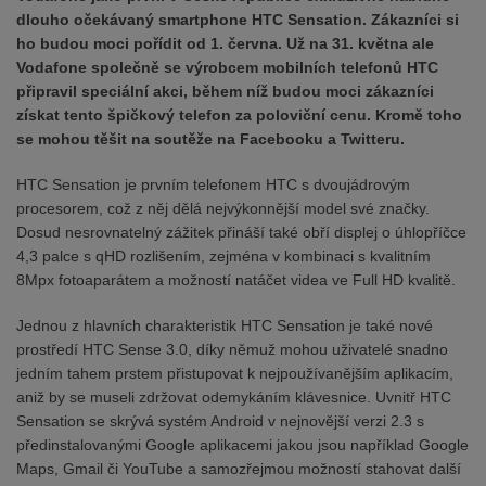
dlouho očekávaný smartphone HTC Sensation. Zákazníci si
ho budou moci pořídit od 1. června. Už na 31. května ale
Vodafone společně se výrobcem mobilních telefonů HTC
připravil speciální akci, během níž budou moci zákazníci
získat tento špičkový telefon za poloviční cenu. Kromě toho
se mohou těšit na soutěže na Facebooku a Twitteru.
HTC Sensation je prvním telefonem HTC s dvoujádrovým
procesorem, což z něj dělá nejvýkonnější model své značky.
Dosud nesrovnatelný zážitek přináší také obří displej o úhlopříčce
4,3 palce s qHD rozlišením, zejména v kombinaci s kvalitním
8Mpx fotoaparátem a možností natáčet videa ve Full HD kvalitě.
Jednou z hlavních charakteristik HTC Sensation je také nové
prostředí HTC Sense 3.0, díky němuž mohou uživatelé snadno
jedním tahem prstem přistupovat k nejpoužívanějším aplikacím,
aniž by se museli zdržovat odemykáním klávesnice. Uvnitř HTC
Sensation se skrývá systém Android v nejnovější verzi 2.3 s
předinstalovanými Google aplikacemi jakou jsou například Google
Maps, Gmail či YouTube a samozřejmou možností stahovat další