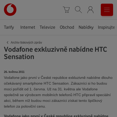
Úvodní
0
stránka
Košík
Vyhledávání
Menu
Tarify
Internet
Televize
Obchod
Nabídky
Inspirujte 
‹
Archiv tiskových zpráv
Vodafone exkluzivně nabídne HTC
Sensation
26. května 2011
Vodafone jako první v České republice exkluzivně nabídne dlouho
očekávaný smartphone HTC Sensation. Zákazníci si ho budou
moci pořídit od 1. června. Už na 31. května ale Vodafone
společně se výrobcem mobilních telefonů HTC připravil speciální
akci, během níž budou moci zákazníci získat tento špičkový
telefon za poloviční cenu.
Vodafone jako první v České republice exkluzivně nabídne