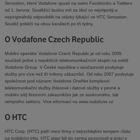
Sensation, které Vodafone spustí na svém Facebooku a Twitteru
od 1. června. Soutěžící budou mít za úkol co nejvtipněji a
nejoriginálněji odpovědět na otázky týkající se HTC Sensation.
Soutěž poběží na obou kanálech po tři týdny.
O Vodafone Czech Republic
Mobilní operátor Vodafone Czech Republic je od roku 2005
součástí jedné z největších telekomunikačních skupin na světě
Vodafone Group. V České republice v současnosti poskytuje
služby pro více než tři miliony zákazníků. Od roku 2007 poskytuje
společnost pod názvem Vodafone OneNet komplexní
telekomunikační služby (hlasové i datové služby v pevné a
mobilní síti) firemním zákazníkům jak ze soukromého, tak
veřejného sektoru. Více informací na www.vodafone.cz
O HTC
HTC Corp. (HTC) patří mezi firmy s nejrychlejším tempem růstu
na mobilním trhu. HTC staví lidi do centra pozornosti a práci s