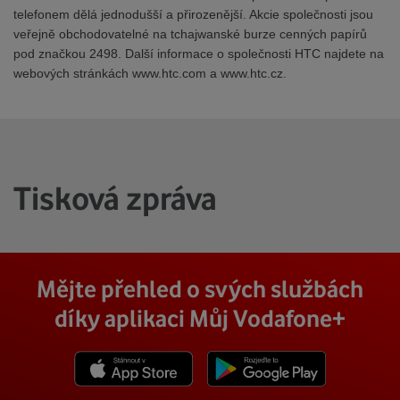
telefonem dělá jednodušší a přirozenější. Akcie společnosti jsou
veřejně obchodovatelné na tchajwanské burze cenných papírů
pod značkou 2498. Další informace o společnosti HTC najdete na
webových stránkách www.htc.com a www.htc.cz.
Tisková zpráva
Mějte přehled o svých službách
díky aplikaci Můj Vodafone+
Stáhnout z App Store
Stáhnout z Goole Play