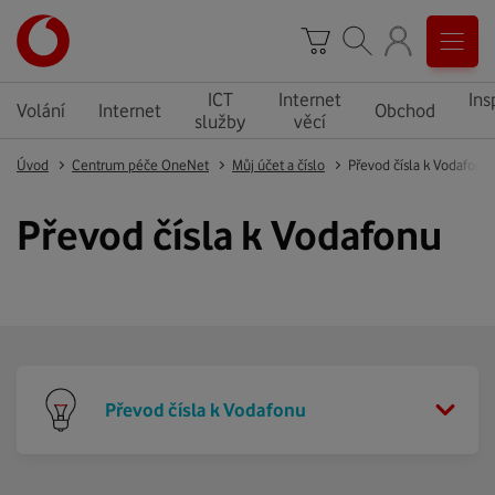
ICT
Internet
Ins
Volání
Internet
Obchod
služby
věcí
Úvod
Centrum péče OneNet
Můj účet a číslo
Převod čísla k Vodafonu
Převod čísla k Vodafonu
Převod čísla k Vodafonu