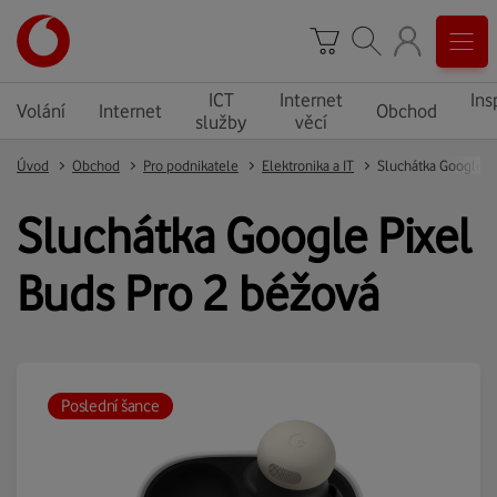
ICT
Internet
Ins
Volání
Internet
Obchod
služby
věcí
Úvod
Obchod
Pro podnikatele
Elektronika a IT
Sluchátka Google Pixel
Buds Pro 2 béžová
Poslední šance