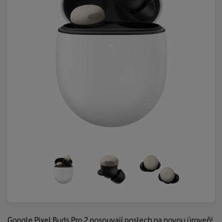
Google Pixel Buds Pro 2 posouvají poslech na novou úroveň!