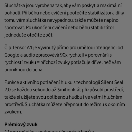
Sluchátka jsou vyrobena tak, aby vám poskytla maximální
pohodlí. Při běhu nebo cvičení pootočíte stabilizátor a díky
tomu vám sluchátka nevypadnou, takže můžete naplno
sportovat. Po ukončení cvičení nebo běhu stabilizátor
jednoduše otočíte zpět.
Čip Tensor A1 je vyvinutý přímo pro umělou inteligenci od
Google a audio zpracovává 90x rychleji v porovnání s
rychlostí zvuku = příchozí zvuky potlačuje dříve, než vám
proniknou do ucha.
Funkce aktivního potlačení hluku s technologií Silent Seal
2.0 se každou sekundu až 3milionkrát přizpůsobí prostředí,
takže si užijete svou oblíbenou hudbu i ve velmi hlučném
prostředí. Sluchátka můžete přepnout do režimu s okolním
zvukem.
Prémiový zvuk
11mm měniče s podporou výrazných basů a