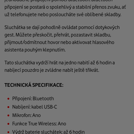
připojení se postará o spolehlivý a stabilní přenos zvuku, ať
už telefonujete nebo posloucháte své oblíbené skladby.
Sluchátka se dají pohodlně ovládat pomocí dotykových
gest. Můžete přeskočit, přehrát, pozastavit skladbu,
přijmout/odmítnout hovor nebo aktivovat hlasového
asistenta pouhým klepnutím.
Tato sluchátka vydrží hrát na jedno nabití až 6 hodin a
nabíjecí pouzdro je zvládne nabít ještě třikrát.
TECHNICKÁ SPECIFIKACE:
Připojení: Bluetooth
Nabíjení: kabel USB-C
Mikrofon: Ano
Funkce True Wireless: Ano
Výdrž baterie sluchátek: až 6 hodin