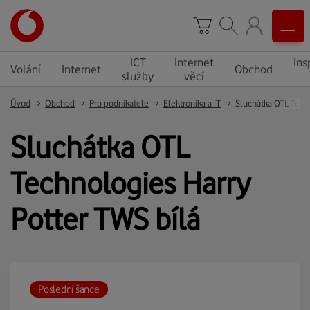
ICT
Internet
Ins
Volání
Internet
Obchod
služby
věcí
Úvod
Obchod
Pro podnikatele
Elektronika a IT
Sluchátka OTL
Technologies Harry
Potter TWS bílá
Poslední šance