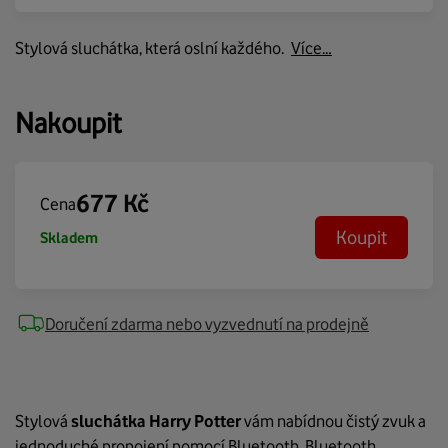
Stylová sluchátka, která oslní každého.
Více…
Nakoupit
677
Kč
Cena
Koupit
Skladem
Doručení zdarma nebo vyzvednutí na prodejně
Stylová
sluchátka Harry Potter
vám nabídnou čistý zvuk a
jednoduché propojení pomocí Bluetooth. Bluetooth