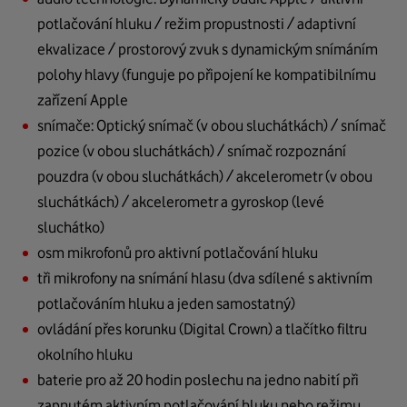
potlačování hluku / režim propustnosti / adaptivní
ekvalizace / prostorový zvuk s dynamickým snímáním
polohy hlavy (funguje po připojení ke kompatibilnímu
zařízení Apple
snímače: Optický snímač (v obou sluchátkách) / snímač
pozice (v obou sluchátkách) / snímač rozpoznání
pouzdra (v obou sluchátkách) / akcelerometr (v obou
sluchátkách) / akcelerometr a gyroskop (levé
sluchátko)
osm mikrofonů pro aktivní potlačování hluku
tři mikrofony na snímání hlasu (dva sdílené s aktivním
potlačováním hluku a jeden samostatný)
ovládání přes korunku (Digital Crown) a tlačítko filtru
okolního hluku
baterie pro až 20 hodin poslechu na jedno nabití při
zapnutém aktivním potlačování hluku nebo režimu