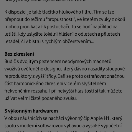
K dispozici je také tlačítko hlukového filtru. Tím se lze
přepnout do režimu "propustnosti", ve kterém zvuky z okolí
mohou pronikat až k posluchači. To se hodí například na
letišti, kdy uslyšíte lokální hlášení o odletech a příletech
letadel, či v bistru s rychlým občerstvením...
Bez zkreslení
Budič s dvojitým prstencem neodymových magnetů
využívá ověřeného designu, který dávno nasadily sloupové
reproduktory z vyšší třídy. Daří se proto ostraňovat značnou
část harmonického zkreslení v celém slyšitelném
frekvenčním rozsahu. I při nejvyšší hlasitosti si tak můžete
užívat velmi čistě podaného zvuku.
S výkonným hardwarem
V obou náušnících se nachází výkonný čip Apple H1, který
spolu s moderní softwarovou výbavou a vysoké výpočetní