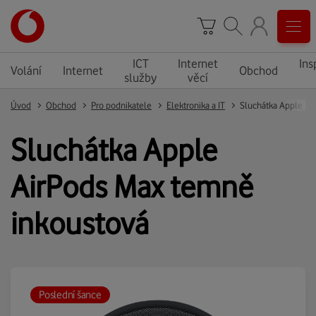
ICT
Internet
Ins
Volání
Internet
Obchod
služby
věcí
Úvod
Obchod
Pro podnikatele
Elektronika a IT
Sluchátka Apple
AirPods Max temně
inkoustová
Poslední šance