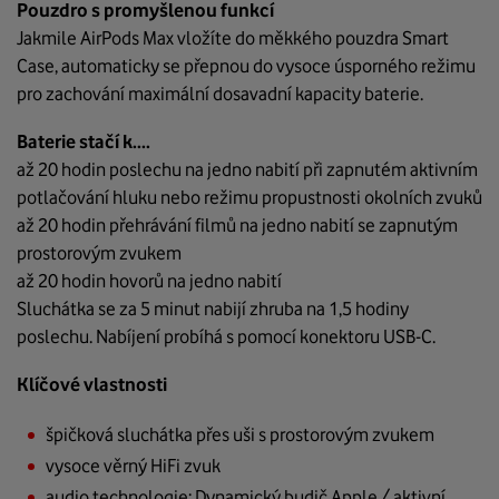
Pouzdro s promyšlenou funkcí
Jakmile AirPods Max vložíte do měkkého pouzdra Smart
Case, automaticky se přepnou do vysoce úsporného režimu
pro zachování maximální dosavadní kapacity baterie.
Baterie stačí k....
až 20 hodin poslechu na jedno nabití při zapnutém aktivním
potlačování hluku nebo režimu propustnosti okolních zvuků
až 20 hodin přehrávání filmů na jedno nabití se zapnutým
prostorovým zvukem
až 20 hodin hovorů na jedno nabití
Sluchátka se za 5 minut nabijí zhruba na 1,5 hodiny
poslechu. Nabíjení probíhá s pomocí konektoru USB-C.
Klíčové vlastnosti
špičková sluchátka přes uši s prostorovým zvukem
vysoce věrný HiFi zvuk
audio technologie: Dynamický budič Apple / aktivní