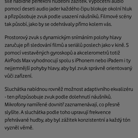
síle nabídne perfektní hudební zážitek. Výpočetní audio
pomocí deseti audio jader každého čipu blokuje okolní hluk
a přizpůsobuje zvuk podle usazení náušníků. Filmové scény
tak působí, jako by se odehrávaly přímo kolem vás.
Prostorový zvuk s dynamickým snímáním polohy hlavy
zaručuje při sledování filmů a seriálů poslech jako v kině. S
pomocí vestavěných gyroskopů a akcelerometrů totiž
AirPods Max vyhodnocují spolu s iPhonem nebo iPadem i ty
nejjemnější pohyby hlavy, aby byl zvuk správně orientovaný
vůči zařízení.
Sluchátka nabídnou rovněž možnost adaptivního ekvalizéru
- ten přizpůsobuje zvuk podle dolehnutí náušníků.
Mikrofony namířené dovnitř zaznamenávají, co přesně
slyšíte. A sluchátka podle toho upravují frekvence
přehrávané hudby, aby byl zážitek konzistentní a každý tón
vyzněl věrně.