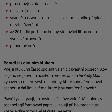
prostorový zvuk jako v kině
úchvatný design
snadné nastavení, detekce nasazení a hladké přepínání
mezi zařízeními
až 20 hodin poslechu hudby, sledování filmů nebo
vyřizování hovorů
pohodlné nošení
Poradí si s okolním hlukem
Vnější hluk umí často spolehlivě zničit kvalitní poslech. Aby
se jeho negativním účinkům předešlo, jsou AirPody Max
vybaveny celkem šesti mikrofony, které snímají venkovní
scenérii a dalšími dvěma, které jsou namířené dovnitř.
Právě ty analyzují, co posluchač právě vnímá. Mikrofony s
technologií formování paprsku izolují při hovorech hlas,
který je díky tomu slyšet čistě i ve větru.