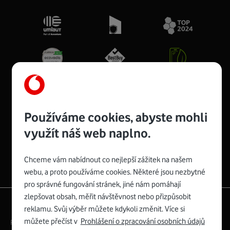
Používáme cookies, abyste mohli
Spojte se s Vodafonem
využít náš web naplno.
Chceme vám nabídnout co nejlepší zážitek na našem
webu, a proto používáme cookies. Některé jsou nezbytné
pro správné fungování stránek, jiné nám pomáhají
zlepšovat obsah, měřit návštěvnost nebo přizpůsobit
|
English
Mapa webu
reklamu. Svůj výběr můžete kdykoli změnit. Více si
můžete přečíst v
Prohlášení o zpracování osobních údajů
Právní­ podmí­nky
Ochrana soukromí­