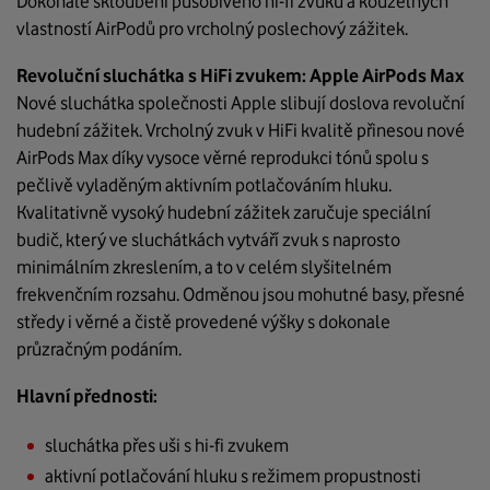
Dokonalé skloubení působivého hi-fi zvuku a kouzelných
vlastností AirPodů pro vrcholný poslechový zážitek.
Revoluční sluchátka s HiFi zvukem: Apple AirPods Max
Nové sluchátka společnosti Apple slibují doslova revoluční
hudební zážitek. Vrcholný zvuk v HiFi kvalitě přinesou nové
AirPods Max díky vysoce věrné reprodukci tónů spolu s
pečlivě vyladěným aktivním potlačováním hluku.
Kvalitativně vysoký hudební zážitek zaručuje speciální
budič, který ve sluchátkách vytváří zvuk s naprosto
minimálním zkreslením, a to v celém slyšitelném
frekvenčním rozsahu. Odměnou jsou mohutné basy, přesné
středy i věrné a čistě provedené výšky s dokonale
průzračným podáním.
Hlavní přednosti:
sluchátka přes uši s hi-fi zvukem
aktivní potlačování hluku s režimem propustnosti