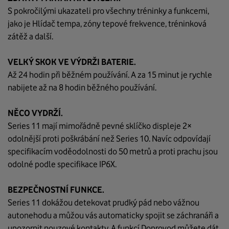
S pokročilými ukazateli pro všechny tréninky a funkcemi,
jako je Hlídač tempa, zóny tepové frekvence, tréninková
zátěž a další.
VELKÝ SKOK VE VÝDRŽI BATERIE.
Až 24 hodin při běžném používání. A za 15 minut je rychle
nabijete až na 8 hodin běžného používání.
NĚCO VYDRŽÍ.
Series 11 mají mimořádně pevné sklíčko displeje 2×
odolnější proti poškrábání než Series 10. Navíc odpovídají
specifikacím voděodolnosti do 50 metrů a proti prachu jsou
odolné podle specifikace IP6X.
BEZPEČNOSTNÍ FUNKCE.
Series 11 dokážou detekovat prudký pád nebo vážnou
autonehodu a můžou vás automaticky spojit se záchranáři a
upozornit nouzové kontakty. A funkcí Doprovod můžete dát