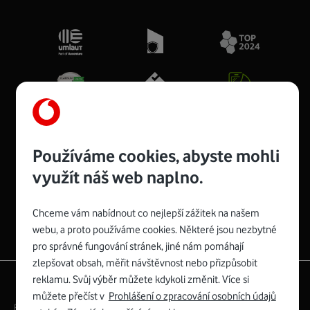
Používáme cookies, abyste mohli
využít náš web naplno.
Spojte se s Vodafonem
Chceme vám nabídnout co nejlepší zážitek na našem
webu, a proto používáme cookies. Některé jsou nezbytné
pro správné fungování stránek, jiné nám pomáhají
zlepšovat obsah, měřit návštěvnost nebo přizpůsobit
reklamu. Svůj výběr můžete kdykoli změnit. Více si
|
English
Mapa webu
můžete přečíst v
Prohlášení o zpracování osobních údajů
Právní­ podmí­nky
Ochrana soukromí­