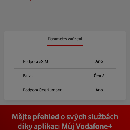
Parametry zařízení
Podpora eSIM
Ano
Barva
Černá
Podpora OneNumber
Ano
Mějte přehled o svých službách
díky aplikaci Můj Vodafone+