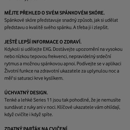
MĚJTE PŘEHLED O SVÉM SPÁNKOVÉM SKÓRE.
Spánkové skóre představuje snadný způsob, jak si udělat
představu o kvalitě svého spánku. A třeba ji i zlepšit.
JEŠTĚ LEPŠÍ INFORMACE O ZDRAVÍ.
Kdykoli si udělejte EKG. Dostávejte upozornění na vysokou
nebo nízkou tepovou frekvenci, nepravidelný srdeční
rytmus a možnou spánkovou apnoi. Podívejte se v aplikaci
Životní funkce na zdravotní ukazatele za uplynulou noc a
měř si saturaci krve kyslíkem.
ÚCHVATNÝ DESIGN.
Tenké a lehké Series 11 jsou tak pohodlné, že je nemusíte
sundávat z ruky ani v noci. Klíčové ukazatele vám ohlídají,
když cvičíte i když spíte.
ZDATNÝ PARŤÁK NA CVIČENÍ.