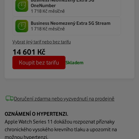
Business Neomezený Extra 5G
OneNumber
1 718 Kč měsíčně
Business Neomezený Extra 5G Stream
1 718 Kč měsíčně
Vybrat jiný tarif nebo bez tarifu
14 601
Kč
Koupit bez tarifu
Skladem
Doručení zdarma nebo vyzvednutí na prodejně
OZNÁMENÍ O HYPERTENZI.
Apple Watch Series 11 dokážou rozpoznat příznaky
chronického vysokého krevního tlaku a upozornit na
možnou hypertenzi.