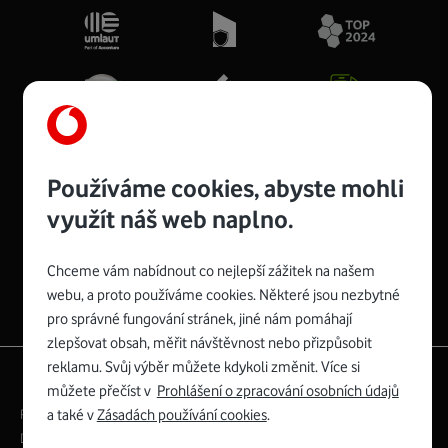
Používáme cookies, abyste mohli
využít náš web naplno.
Spojte se s Vodafonem
Chceme vám nabídnout co nejlepší zážitek na našem
webu, a proto používáme cookies. Některé jsou nezbytné
pro správné fungování stránek, jiné nám pomáhají
zlepšovat obsah, měřit návštěvnost nebo přizpůsobit
reklamu. Svůj výběr můžete kdykoli změnit. Více si
|
English
Mapa webu
můžete přečíst v
Prohlášení o zpracování osobních údajů
a také v
Zásadách používání cookies
.
Právní­ podmí­nky
Ochrana soukromí­
Digitální odpovědnost
Cookies
Dokumenty