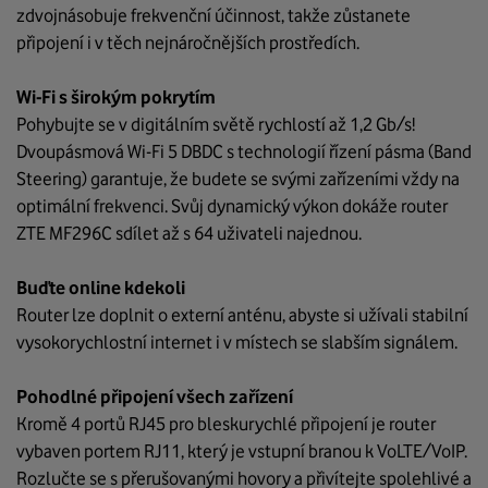
zdvojnásobuje frekvenční účinnost, takže zůstanete
připojení i v těch nejnáročnějších prostředích.
Wi-Fi s širokým pokrytím
Pohybujte se v digitálním světě rychlostí až 1,2 Gb/s!
Dvoupásmová Wi-Fi 5 DBDC s technologií řízení pásma (Band
Steering) garantuje, že budete se svými zařízeními vždy na
optimální frekvenci. Svůj dynamický výkon dokáže router
ZTE MF296C sdílet až s 64 uživateli najednou.
Buďte online kdekoli
Router lze doplnit o externí anténu, abyste si užívali stabilní
vysokorychlostní internet i v místech se slabším signálem.
Pohodlné připojení všech zařízení
Kromě 4 portů RJ45 pro bleskurychlé připojení je router
vybaven portem RJ11, který je vstupní branou k VoLTE/VoIP.
Rozlučte se s přerušovanými hovory a přivítejte spolehlivé a