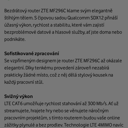
Bezdrátový router ZTE MF296C klame svým elegantně
štíhlým tělem. S čipovou sadou Qualcomm SDX12 přináší
úžasný výkon, rychlost a stabilitu, které vám zajistí
bezproblémové datové a hlasové služby, ať jste doma nebo
podnikáte.
Sofistikované zpracování
Se vzpřímeným designem je router ZTE MF296C až okázale
elegantní. Díky tenkému provedení zároveň nezabírá
prakticky žádné místo, což z něj dělá stylový kousek na
každý pracovní stůl.
Svižný výkon
LTE CAT6 umožňuje rychlost stahování až 300 Mb/s. Ať už
streamujete, hrajete hry nebo se věnujete náročným
pracovním projektům, s tímto routerem budou vaše online
zážitky plynulé a bez prodlev. Technologie LTE 4MIMO navíc