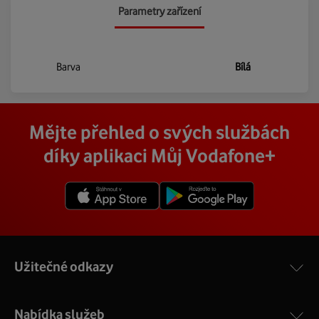
Parametry zařízení
Barva
Bílá
Mějte přehled o svých službách
díky aplikaci Můj Vodafone+
Užitečné odkazy
Nabídka služeb