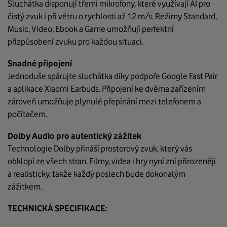
Sluchátka disponují třemi mikrofony, které využívají AI pro
čistý zvuk i při větru o rychlosti až 12 m/s. Režimy Standard,
Music, Video, Ebook a Game umožňují perfektní
přizpůsobení zvuku pro každou situaci.
Snadné připojení
Jednoduše spárujte sluchátka díky podpoře Google Fast Pair
a aplikace Xiaomi Earbuds. Připojení ke dvěma zařízením
zároveň umožňuje plynulé přepínání mezi telefonem a
počítačem.
Dolby Audio pro autentický zážitek
Technologie Dolby přináší prostorový zvuk, který vás
obklopí ze všech stran. Filmy, videa i hry nyní zní přirozeněji
a realisticky, takže každý poslech bude dokonalým
zážitkem.
TECHNICKÁ SPECIFIKACE: