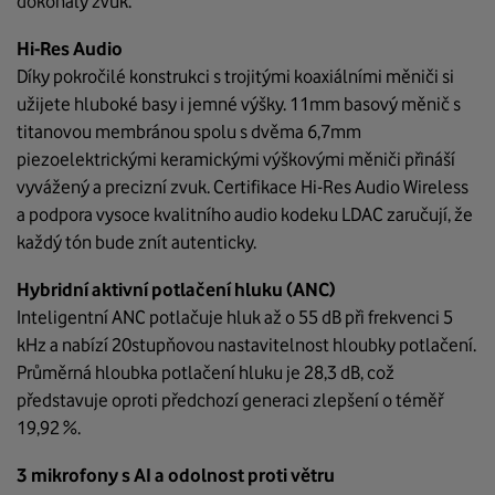
dokonalý zvuk.
Hi-Res Audio
Díky pokročilé konstrukci s trojitými koaxiálními měniči si
užijete hluboké basy i jemné výšky. 11mm basový měnič s
titanovou membránou spolu s dvěma 6,7mm
piezoelektrickými keramickými výškovými měniči přináší
vyvážený a precizní zvuk. Certifikace Hi-Res Audio Wireless
a podpora vysoce kvalitního audio kodeku LDAC zaručují, že
každý tón bude znít autenticky.
Hybridní aktivní potlačení hluku (ANC)
Inteligentní ANC potlačuje hluk až o 55 dB při frekvenci 5
kHz a nabízí 20stupňovou nastavitelnost hloubky potlačení.
Průměrná hloubka potlačení hluku je 28,3 dB, což
představuje oproti předchozí generaci zlepšení o téměř
19,92 %.
3 mikrofony s AI a odolnost proti větru