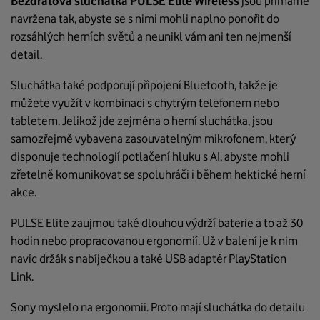
Bezdrátová sluchátka PULSE Elite Wireless
jsou primárně
navržena tak, abyste se s nimi mohli naplno ponořit do
rozsáhlých herních světů a neunikl vám ani ten nejmenší
detail.
Sluchátka také podporují připojení Bluetooth, takže je
můžete využít v kombinaci s chytrým telefonem nebo
tabletem. Jelikož jde zejména o herní sluchátka, jsou
samozřejmě vybavena zasouvatelným mikrofonem, který
disponuje technologií potlačení hluku s AI, abyste mohli
zřetelně komunikovat se spoluhráči i během hektické herní
akce.
PULSE Elite zaujmou také dlouhou výdrží baterie a to až 30
hodin nebo propracovanou ergonomií. Už v balení je k nim
navíc držák s nabíječkou a také USB adaptér PlayStation
Link.
Sony myslelo na ergonomii. Proto mají sluchátka do detailu