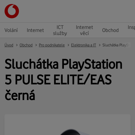
ICT
Internet
Ins
Volání
Internet
Obchod
služby
věcí
Úvod
Obchod
Pro podnikatele
Elektronika a IT
Sluchátka PlayStat
Sluchátka PlayStation
5 PULSE ELITE/EAS
černá