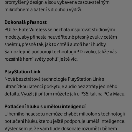
promyšlený design a jsou vybavena zasouvatelným
mikrofonem a baterií s dlouhou výdrží.
Dokonalá přesnost
PULSE Elite Wireless se nechala inspirovat studiovými
modely, aby přinesla neuvěřitelně přesný zvuk v celém
spektru, přesně tak, jak to chtěli autoři her i hudby.
Samozřejmě podporují technologii 3D zvuku, takže vás
rozsáhlé herní světy pohltí ještě víc.
PlayStation Link
Nová bezztrátová technologie PlayStation Link s
ultranízkou latencí poskytuje audio bez ztráty jediného
detailu. Využít ji přitom můžete jak u PS5, tak na PC a Macu.
Potlačení hluku s umělou inteligencí
U herního headsetu nemůže chybět mikrofon s technologií
potlačení hluku, kterou ještě podporuje umělá inteligence.
Výsledkem je, že vám bude dokonale rozumět i během