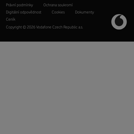
Právní­ podmí­nky
Ochrana soukromí­
Digitální odpovědnost
Cookies
Dokumenty
Ceník
Copyright © 2026 Vodafone Czech Republic a.s.