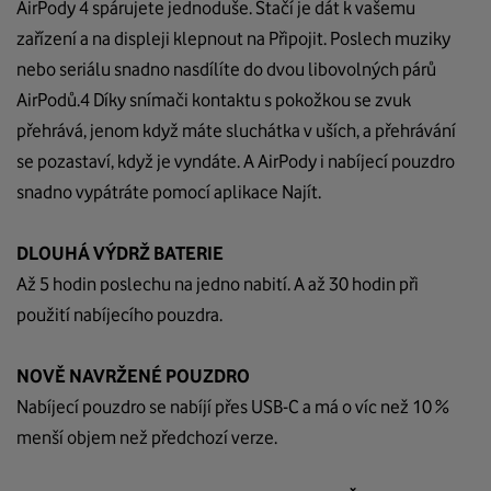
AirPody
4 spárujete jednoduše. Stačí je dát k vašemu
zařízení a na displeji klepnout na Připojit.
Poslech muziky
nebo seriálu snadno nasdílíte do dvou libovolných párů
AirPodů.
4
Díky snímači kontaktu s pokožkou se zvuk
přehrává, jenom když máte sluchátka v uších, a přehrávání
se pozastaví, když je vyndáte. A
AirPody
i nabíjecí pouzdro
snadno vypátráte pomocí aplikace Najít.
DLOUHÁ VÝDRŽ BATERIE
Až 5 hodin poslechu na jedno nabití.
A až 30 hodin při
použití nabíjecího pouzdra.
NOVĚ NAVRŽENÉ POUZDRO
Nabíjecí pouzdro se nabíjí přes USB‑C a má o víc než 10 %
menší objem než předchozí verze.