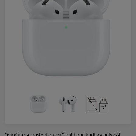
Odměňte se poslechem vaší oblíbené hudby v nejvyšší