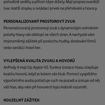
pohodlně
seděly
a přitom lépe držely. Mají propracovanější
tvar, kratší stopku a ovládací prvek na přehrávání a hovory.
PERSONALIZOVANÝ PROSTOROVÝ ZVUK
Personalizovaný prostorový zvuk s dynamickým snímáním
polohy hlavy vás obklopí ze všech stran. A nachystá vám
trojrozměrný zážitek při poslechu hudby, sledování filmů
nebo seriálů i hraní her.
VYLEPŠENÁ KVALITA ZVUKU A HOVORŮ
AirPody
4 mají čip Apple H2. Funkce Izolace hlasu zlepšuje
kvalitu hovorů, když je kolem vás hluk.
Pomocí vyspělého
výpočetního audia potlačuje ruch na pozadí a izoluje od něj
váš hlas, aby vám při hovorech bylo krásně rozumět.
KOUZELNÝ ZÁŽITEK