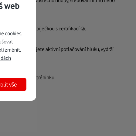
ěrný zážitek při poslechu hudby, sledování filmů nebo
š web
kabelem nebo nabíječkou s certifikací Qi.
e cookies.
pšovat
. A pokud nepoužijete aktivní potlačování hluku, vydrží
li změnit.
adách
 ani při náročném tréninku.
olit vše