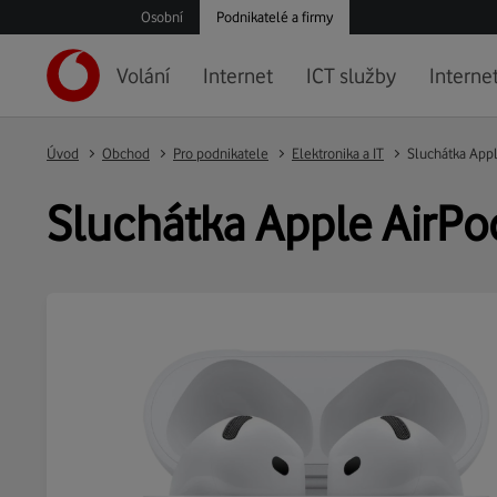
Osobní
Podnikatelé a firmy
Volání
Internet
ICT služby
Internet
Úvod
Obchod
Pro podnikatele
Elektronika a IT
Sluchátka Appl
Sluchátka Apple AirPod