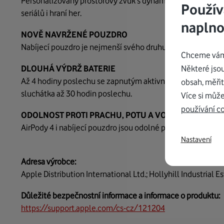
Personalizovaný prostorový zvuk s dynamickým snímáním po
Použív
seriálů i hraní her.
naplno
NOVĚ NAVRŽENÉ POUZDRO
Nabíjecí pouzdro je nejmenší svého druhu s podporou bezd
Chceme vám 
DLOUHÁ VÝDRŽ BATERIE
Některé jso
Až 4 hodiny poslechu se zapnutým aktivním potlačováním h
obsah, měřit
sluchátka až 30 hodin poslechu.
Více si může
používání c
ODOLNOST PROTI PRACHU, POTU A VODĚ
AirPody 4 i nabíjecí pouzdro jsou odolné proti prachu, pot
Nastavení
Adresa výrobce:
Apple Distribution International Ltd.; Hollyhill Industrial E
Důležité bezpečnostní informace a informace o produktu:
https://support.apple.com/cs-cz/121204