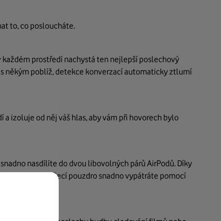
at to, co posloucháte.
 v každém prostředí nachystá ten nejlepší poslechový
 s někým poblíž, detekce konverzací automaticky ztlumí
a izoluje od něj váš hlas, aby vám při hovorech bylo
snadno nasdílíte do dvou libovolných párů AirPodů.
Díky
te. AirPody i nabíjecí pouzdro snadno vypátráte pomocí