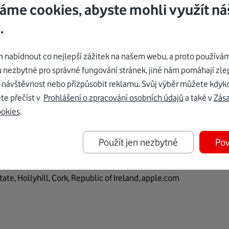
lohy hlavy vás obklopí ze všech stran. A nachystá vám trojrozm
áme cookies, abyste mohli využít ná
.
rátového dobíjení. Nabíjet se dá nabíječkou Apple Watch, USB‑C 
nabídnout co nejlepší zážitek na našem webu, a proto používám
u nezbytné pro správné fungování stránek, jiné nám pomáhají zle
luku na jedno nabití,
při použití nabíjecího pouzdra až 20 hodin
 návštěvnost nebo přizpůsobit reklamu. Svůj výběr můžete kdyko
te přečíst v
Prohlášení o zpracování osobních údajů
a také v
Zás
ookies
.
u a vodě podle specifikace IP54, takže vás nevyšplouchnou v dešti
Použít jen nezbytné
Pov
state, Hollyhill, Cork, Republic of Ireland, apple.com