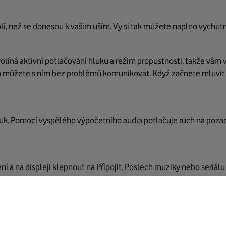
lí, než se donesou k vašim uším. Vy si tak můžete naplno vychutn
rolíná aktivní potlačování hluku a režim propustnosti, takže vám
ní, a můžete s ním bez problémů komunikovat.
Když začnete mluvit
uk.
Pomocí vyspělého výpočetního audia potlačuje ruch na pozadí 
í a na displeji klepnout na Připojit.
Poslech muziky nebo seriálu 
máte sluchátka v uších, a přehrávání se pozastaví, když je vyndá