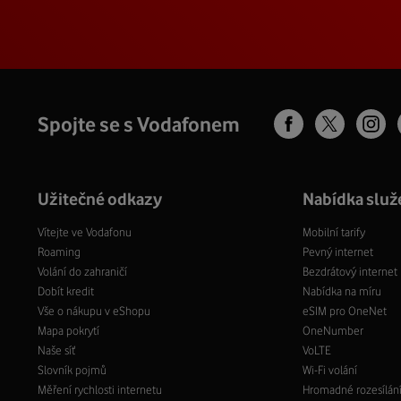
Spojte se s Vodafonem
Užitečné odkazy
Nabídka služ
Vítejte ve Vodafonu
Mobilní tarify
Roaming
Pevný internet
Volání do zahraničí
Bezdrátový internet
Dobít kredit
Nabídka na míru
Vše o nákupu v eShopu
eSIM pro OneNet
Mapa pokrytí
OneNumber
Naše síť
VoLTE
Slovník pojmů
Wi-Fi volání
Měření rychlosti internetu
Hromadné rozesílán