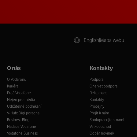
English
|
Mapa webu
O nás
Kontakty
O Vodafonu
Podpora
Kariéra
OneNet podpora
Proč Vodafone
Reklamace
Nejen pro média
Kontakty
Udržitelné podnikání
Prodejny
V-Hub: Digi poradna
Přejít k nám
Business Blog
Spolupracujte s námi
Nadace Vodafone
Velkoobchod
Vodafone Business
Odběr novinek