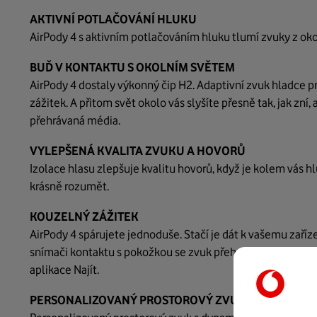
AKTIVNÍ POTLAČOVÁNÍ HLUKU
AirPody 4 s aktivním potlačováním hluku tlumí zvuky z oko
BUĎ V KONTAKTU S OKOLNÍM SVĚTEM
AirPody 4 dostaly výkonný čip H2. Adaptivní zvuk hladce p
zážitek. A přitom svět okolo vás slyšíte přesně tak, jak z
přehrávaná média.
VYLEPŠENÁ KVALITA ZVUKU A HOVORŮ
Izolace hlasu zlepšuje kvalitu hovorů, když je kolem vás hl
krásně rozumět.
KOUZELNÝ ZÁŽITEK
AirPody 4 spárujete jednoduše. Stačí je dát k vašemu zařízen
snímači kontaktu s pokožkou se zvuk přehrává, jenom když 
aplikace Najít.
PERSONALIZOVANÝ PROSTOROVÝ ZVUK