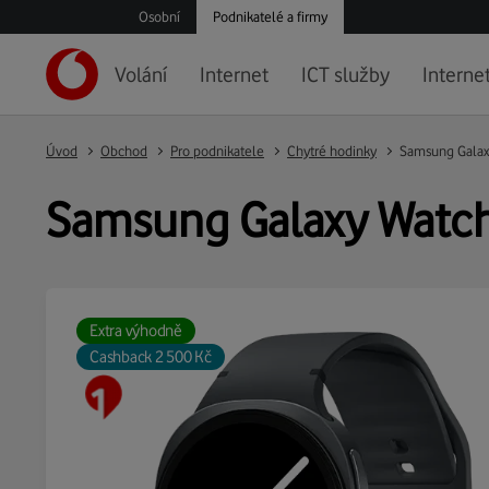
Osobní
Podnikatelé a firmy
Volání
Internet
ICT služby
Internet
Úvod
Obchod
Pro podnikatele
Chytré hodinky
Samsung Galax
Samsung Galaxy Watc
Extra výhodně
Cashback 2 500 Kč