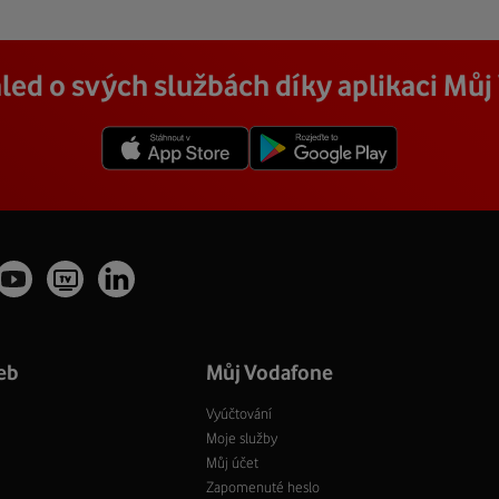
led o svých službách díky aplikaci Mů
eb
Můj Vodafone
Vyúčtování
Moje služby
Můj účet
Zapomenuté heslo