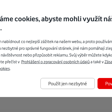
 zůstat ve formě – sledují tep, EKG, tlak, okysličení krve, cév
stli běháte, naplánují vám trénink na míru a dodají motivaci. Ved
áme cookies, abyste mohli využít ná
otiž zaručuje vysokou odolnost vůči vodě, prachu i nárazům.
.
00 a 2 GB RAM. Z interní paměti 32 GB můžete využít okolo 21 G
rátové nabíjení vás nenechá dlouho čekat.
nabídnout co nejlepší zážitek na našem webu, a proto používám
u nezbytné pro správné fungování stránek, jiné nám pomáhají zle
izujte hovory i bez mobilu. Službu od nás máte ke svému tarifu
 návštěvnost nebo přizpůsobit reklamu. Svůj výběr můžete kdyko
te přečíst v
Prohlášení o zpracování osobních údajů
a také v
Zás
akmile vás omrzí vzhled, stačí vyměnit řemínek a přenastavit desi
ookies
.
 ostrém slunci.
Použít jen nezbytné
Pov
várenských službách a délce poskytování softwarových aktualiz