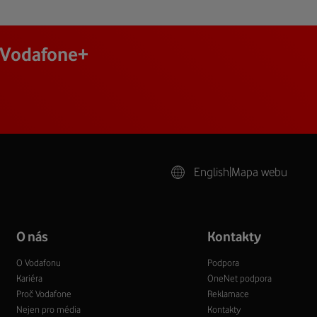
j Vodafone+
English
|
Mapa webu
O nás
Kontakty
O Vodafonu
Podpora
Kariéra
OneNet podpora
Proč Vodafone
Reklamace
Nejen pro média
Kontakty