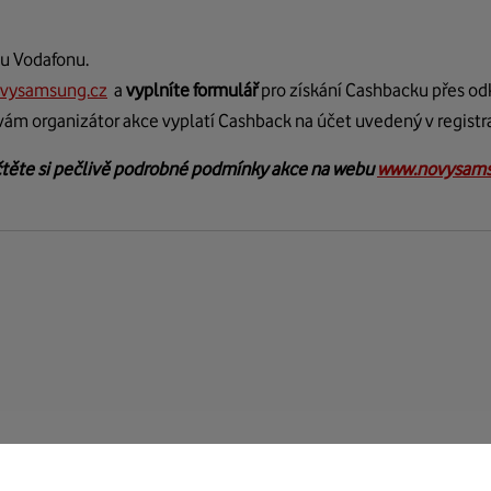
 u Vodafonu.
vysamsung.cz
a
vyplníte formulář
pro získání Cashbacku přes o
ám organizátor akce vyplatí Cashback na účet uvedený v registr
čtěte si pečlivě podrobné podmínky akce na webu
www.novysams