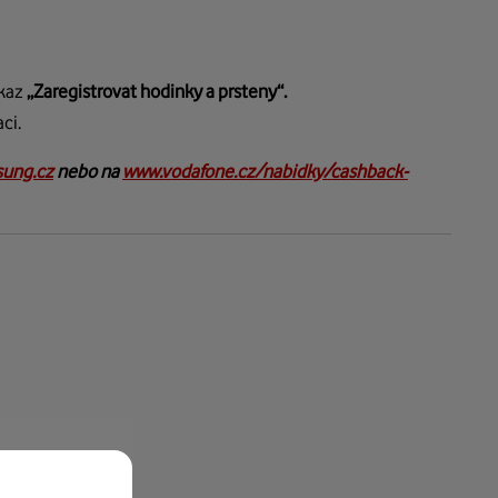
dkaz
„Zaregistrovat hodinky a prsteny“.
aci.
ung.cz
nebo na
www.vodafone.cz/nabidky/cashback-