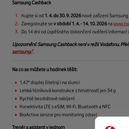
Samsung Cashback
Kupte si od
1. 4. do 30. 9. 2026
nové zařízení Samsung
Zaregistrujte se
v období 1. 4. - 14. 10. 2026
na
www.no
Do 14 dní od úspěšného dokončení ověření informací v
Upozornění: Samsung Cashback není v režii Vodafonu. Pře
samsung/
.
Na co se můžete u hodinek těšit:
1,47" displej čitelný i na slunci
Lehká hliníková konstrukce s hmotností jen 34 g
Rychlé bezdrátové nabíjení
Konektivita LTE s eSIM, Wi-Fi, Bluetooth a NFC
BioActive senzor pro monitoring zdraví
Trenér a asistent v jednom