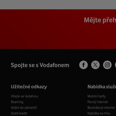
Mějte přeh
Spojte se s Vodafonem
Užitečné odkazy
Nabídka služ
Vítejte ve Vodafonu
Mobilní tarify
Roaming
Pevný internet
Volání do zahraničí
Bezdrátový internet
Dobít kredit
Nabídka na míru