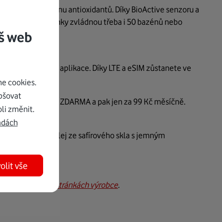
ní zátěž a hladinu antioxidantů. Díky BioActive senzoru a
le běhu s vámi hodinky zvládnou třeba i 50 bazénů nebo
š web
B na svá data a aplikace. Díky LTE a eSIM zůstanete ve
e cookies.
pšovat
 na první 3 měsíce ZDARMA a pak jen za 99 Kč měsíčně.
li změnit.
adách
gn ciferníku. Displej ze safírového skla s jemným
olit vše
ací naleznete
na stránkách výrobce
.