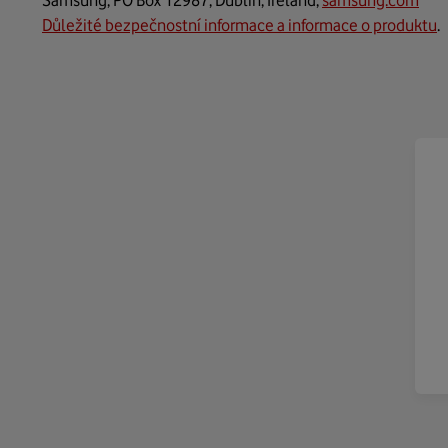
Samsung, PO Box 12987, Dublin, Ireland,
samsung.com
Důležité bezpečnostní informace a informace o produktu
.