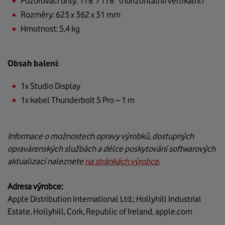
Pozorovací úhly: 178°/178° (horizontální/vertikální)
Rozměry: 623 x 362 x 31 mm
Hmotnost: 5,4 kg
Obsah balení:
1x Studio Display
1x kabel Thunderbolt 5 Pro – 1 m
Informace o možnostech opravy výrobků, dostupných
opravárenských službách a délce poskytování softwarových
aktualizací naleznete
na stránkách výrobce
.
Adresa výrobce:
Apple Distribution International Ltd.; Hollyhill Industrial
Estate, Hollyhill, Cork, Republic of Ireland, apple.com