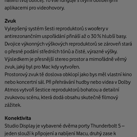
nasvítí tvůj obličej. To vše funguje s tvými oblíbenými
aplikacemi pro videohovory.
Zvuk
Vylepšený systém šesti reproduktorů s woofery v
antirezonančním uspořádání přináší až o 30 % hlubší basy.
Dvojice výkonných výškových reproduktorů se zároveň stará
o přesné podání středních tónů a čisté, výrazné výšky.
Výsledkem je přesnější stereo prostor a mimořádně věrný
zvuk, jaký byl pro Mac kdy vytvořen.
Prostorový zvuk tě doslova obklopí jako bys měl vlastní kino
nebo koncertní sál. Při přehrávání hudby nebo videa v Dolby
Atmos vytvoří šestice reproduktorů bohatou a detailní
zvukovou scénu, která dodá obsahu skutečně filmový
zážitek.
Konektivita
Studio Display je vybavené dvěma porty Thunderbolt 5 –
jeden slouží k připojení a nabíjení Macu, druhý zase k