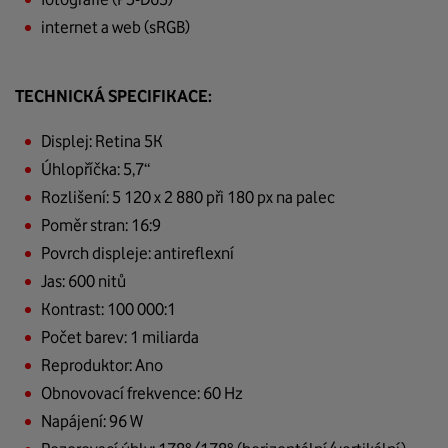
internet a web (sRGB)
TECHNICKÁ SPECIFIKACE:
Displej: Retina 5K
Úhlopříčka: 5,7“
Rozlišení: 5 120 x 2 880 při 180 px na palec
Poměr stran: 16:9
Povrch displeje: antireflexní
Jas: 600 nitů
Kontrast: 100 000:1
Počet barev: 1 miliarda
Reproduktor: Ano
Obnovovací frekvence: 60 Hz
Napájení: 96 W