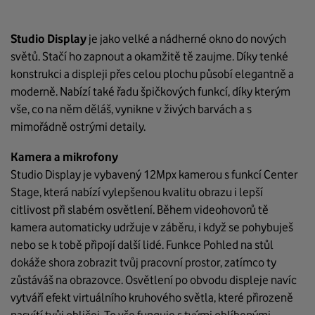
Studio Display
je jako velké a nádherné okno do nových
světů. Stačí ho zapnout a okamžitě tě zaujme. Díky tenké
konstrukci a displeji přes celou plochu působí elegantně a
moderně. Nabízí také řadu špičkových funkcí, díky kterým
vše, co na něm děláš, vynikne v živých barvách a s
mimořádně ostrými detaily.
Kamera a mikrofony
Studio Display je vybavený 12Mpx kamerou s funkcí Center
Stage, která nabízí vylepšenou kvalitu obrazu i lepší
citlivost při slabém osvětlení. Během videohovorů tě
kamera automaticky udržuje v záběru, i když se pohybuješ
nebo se k tobě připojí další lidé. Funkce Pohled na stůl
dokáže shora zobrazit tvůj pracovní prostor, zatímco ty
zůstáváš na obrazovce. Osvětlení po obvodu displeje navíc
vytváří efekt virtuálního kruhového světla, které přirozeně