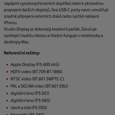
napájení vysokorychlostních doplňků nebo k sériovému
propojení dalších displejů. Dva USB-C porty navíc umožňují
snadné připojení externích disků nebo rychlé nabíjení
iPhonu.
Studio Display je dokonalý kreativní parťák. Zaručuje
vynikající kvalitu obrazu a hladce funguje s notebooky a
desktopy Mac.
Referenční režimy:
Apple Display (P3-600 nitů)
HDTV video (BT.709-BT.1886)
NTSC video (BT.601 SMPTE-C)
PAL a SECAM video (BT.601 EBU)
digitální kino (P3-DCI)
digitální kino (P3-D65)
návrh a tisk (P3-D50)
fotografie (P3-D65)