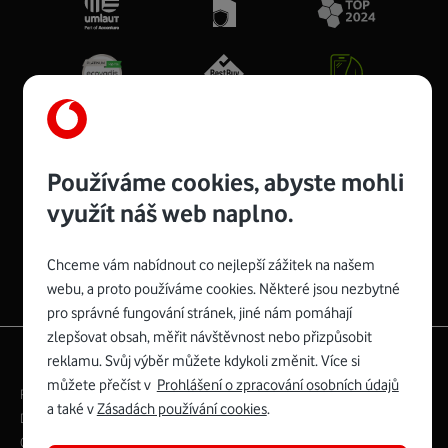
Používáme cookies, abyste mohli
využít náš web naplno.
Spojte se s Vodafonem
Chceme vám nabídnout co nejlepší zážitek na našem
webu, a proto používáme cookies. Některé jsou nezbytné
pro správné fungování stránek, jiné nám pomáhají
zlepšovat obsah, měřit návštěvnost nebo přizpůsobit
|
English
Mapa webu
reklamu. Svůj výběr můžete kdykoli změnit. Více si
můžete přečíst v
Prohlášení o zpracování osobních údajů
Právní­ podmí­nky
Ochrana soukromí­
a také v
Zásadách používání cookies
.
Digitální odpovědnost
Cookies
Dokumenty
Ceník