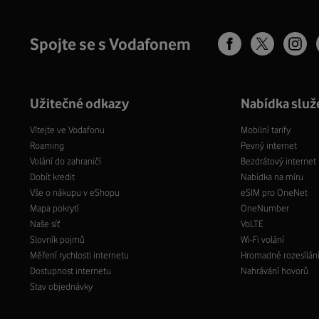
Spojte se s Vodafonem
Užitečné odkazy
Nabídka služ
Vítejte ve Vodafonu
Mobilní tarify
Roaming
Pevný internet
Volání do zahraničí
Bezdrátový internet
Dobít kredit
Nabídka na míru
Vše o nákupu v eShopu
eSIM pro OneNet
Mapa pokrytí
OneNumber
Naše síť
VoLTE
Slovník pojmů
Wi-Fi volání
Měření rychlosti internetu
Hromadné rozesílán
Dostupnost internetu
Nahrávání hovorů
Stav objednávky