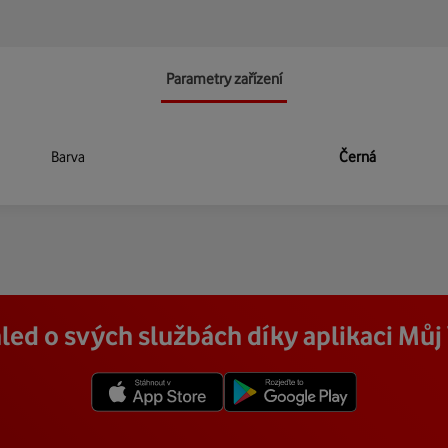
Parametry zařízení
Barva
Černá
led o svých službách díky aplikaci Mů