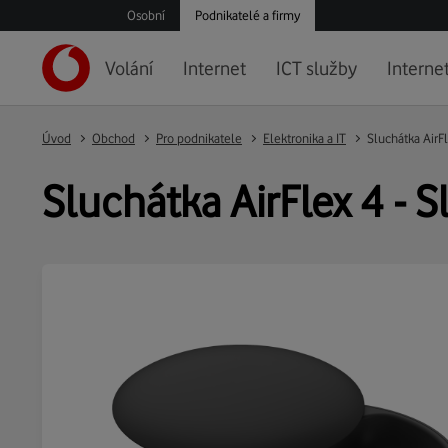
Osobní
Podnikatelé a firmy
Volání
Internet
ICT služby
Internet
Úvod
Obchod
Pro podnikatele
Elektronika a IT
Sluchátka AirF
Sluchátka AirFlex 4 - 