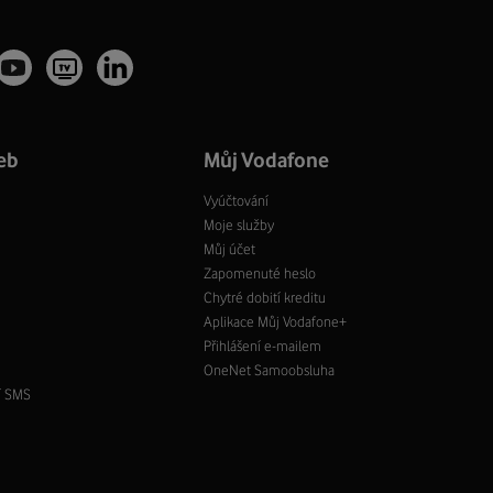
eb
Můj Vodafone
Vyúčtování
Moje služby
Můj účet
Zapomenuté heslo
Chytré dobití kreditu
Aplikace Můj Vodafone+
Přihlášení e-mailem
OneNet Samoobsluha
í SMS