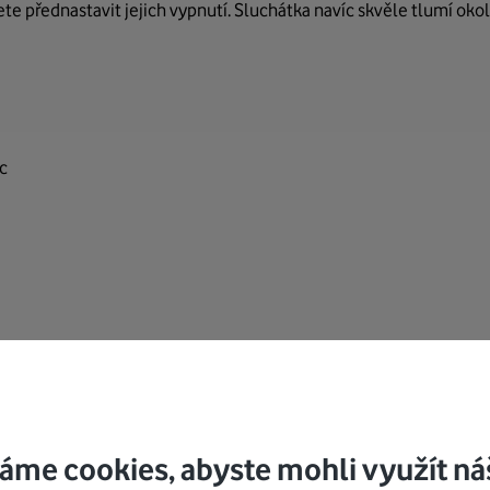
 přednastavit jejich vypnutí. Sluchátka navíc skvěle tlumí okoln
c
áme cookies, abyste mohli využít ná