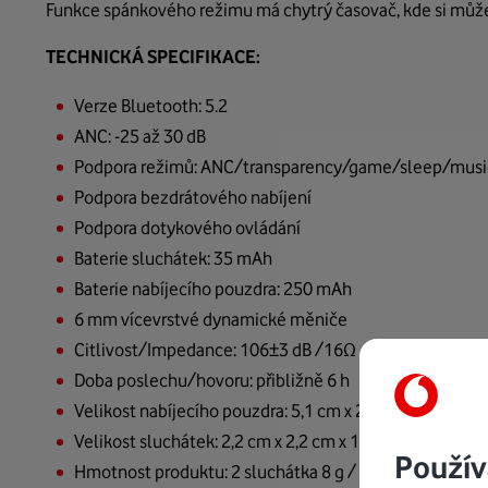
Funkce spánkového režimu má chytrý časovač, kde si můžete
TECHNICKÁ SPECIFIKACE:
Verze Bluetooth: 5.2
ANC: -25 až 30 dB
Podpora režimů: ANC/transparency/game/sleep/musi
Podpora bezdrátového nabíjení
Podpora dotykového ovládání
Baterie sluchátek: 35 mAh
Baterie nabíjecího pouzdra: 250 mAh
6 mm vícevrstvé dynamické měniče
Citlivost/Impedance: 106±3 dB /16Ω
Doba poslechu/hovoru: přibližně 6 h
Velikost nabíjecího pouzdra: 5,1 cm x 2,8 cm
Velikost sluchátek: 2,2 cm x 2,2 cm x 1,5 cm
Použív
Hmotnost produktu: 2 sluchátka 8 g / kryt 29 g