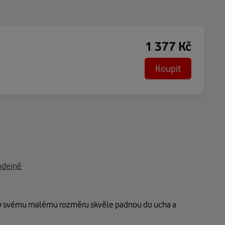
1 377
Kč
Koupit
odejně
Díky svému malému rozměru skvěle padnou do ucha a