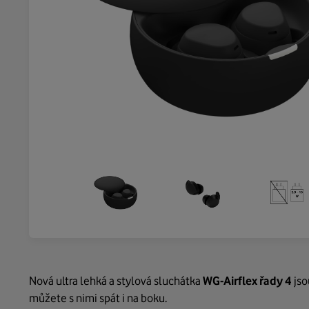
Nová ultra lehká a stylová sluchátka
WG-Airflex řady 4
jso
můžete s nimi spát i na boku.