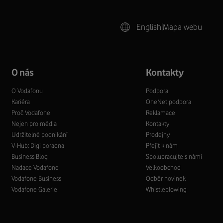
English
|
Mapa webu
O nás
Kontakty
O Vodafonu
Podpora
Kariéra
OneNet podpora
Proč Vodafone
Reklamace
Nejen pro média
Kontakty
Udržitelné podnikání
Prodejny
V-Hub: Digi poradna
Přejít k nám
Business Blog
Spolupracujte s námi
Nadace Vodafone
Velkoobchod
Vodafone Business
Odběr novinek
Vodafone Galerie
Whistleblowing