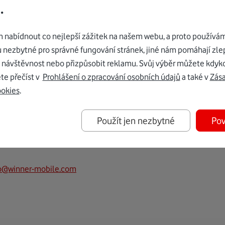
.
nabídnout co nejlepší zážitek na našem webu, a proto používám
u nezbytné pro správné fungování stránek, jiné nám pomáhají zle
 návštěvnost nebo přizpůsobit reklamu. Svůj výběr můžete kdyko
te přečíst v
Prohlášení o zpracování osobních údajů
a také v
Zás
ookies
.
Použít jen nezbytné
Pov
fo@winner-mobile.com