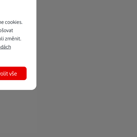
e cookies.
pšovat
li změnit.
adách
olit vše