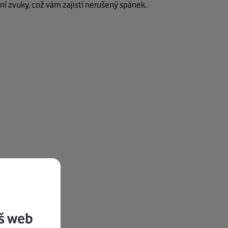
í zvuky, což vám zajistí nerušený spánek.
š web