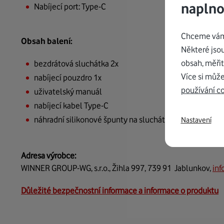
naplno
Nabíjecí port: Type-C
Chceme vám 
Obsah balení:
Některé jso
obsah, měřit
bezdrátová sluchátka 2x
Více si může
nabíjecí pouzdro 1x
používání c
uživatelský manuál
nabíjecí kabel Type-C
náhradní silikonové špunty na sluchátka (malé a velké)
Nastavení
Adresa výrobce:
WINNER GROUP-WG, s.r.o., Žihla 997, 739 91 Jablunkov,
in
Důležité bezpečnostní informace a informace o produktu