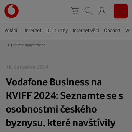
Odhadovaná 
2 minuty
Úvodní
0
stránka
Košík
Vyhledávání
Menu
Volání
Internet
ICT služby
Internet věcí
Obchod
Veř
‹
Digitální transformace
16. července 2024
Vodafone Business na
KVIFF 2024: Seznamte se s
osobnostmi českého
byznysu, které navštívily