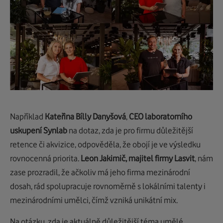
Například
Kateřina Bílly Danyšová
,
CEO laboratorního
uskupení Synlab
na dotaz, zda je pro firmu důležitější
retence či akvizice, odpověděla, že obojí je ve výsledku
rovnocenná priorita
.
Leon Jakimič, majitel firmy Lasvit
, nám
zase prozradil, že ačkoliv má jeho firma mezinárodní
dosah, rád spolupracuje rovnoměrně s lokálními talenty i
mezinárodními umělci, čímž vzniká unikátní mix.
Na otázku, zda je aktuálně důležitější téma umělé