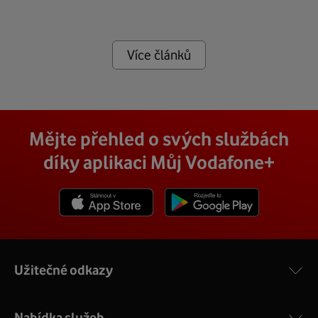
Více článků
Mějte přehled o svých službách
díky aplikaci Můj Vodafone+
Stáhnout z App Store
Stáhnout z Goole Play
Užitečné odkazy
Nabídka služeb