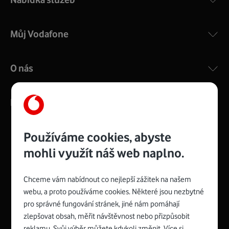
Můj Vodafone
O nás
Kontakty
Používáme cookies, abyste
mohli využít náš web naplno.
Management
Recruitment
Top
Platinové
and
Academy
odpovědná
ocenění
engineering
Awards
firma
udržitelnosti
Chceme vám nabídnout co nejlepší zážitek na našem
consultancy
logo
roku
EcoVadis
2024
2025
Best
Vodafone
webu, a proto používáme cookies. Některé jsou nezbytné
Buy
má
Award
První
pro správné fungování stránek, jiné nám pomáhají
zelenou
Spojte se s Vodafonem
síť
zlepšovat obsah, měřit návštěvnost nebo přizpůsobit
reklamu. Svůj výběr můžete kdykoli změnit. Více si