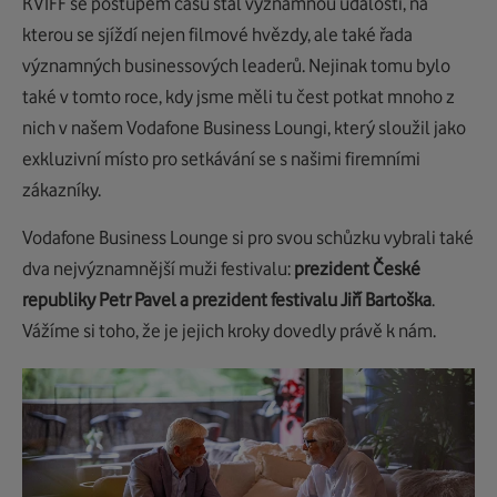
KVIFF se postupem času stal významnou událostí, na
kterou se sjíždí nejen filmové hvězdy, ale také řada
významných businessových leaderů. Nejinak tomu bylo
také v tomto roce, kdy jsme měli tu čest potkat mnoho z
nich v našem Vodafone Business Loungi, který sloužil jako
exkluzivní místo pro setkávání se s našimi firemními
zákazníky.
Vodafone Business Lounge si pro svou schůzku vybrali také
dva nejvýznamnější muži festivalu:
prezident České
republiky Petr Pavel a prezident festivalu Jiří Bartoška
.
Vážíme si toho, že je jejich kroky dovedly právě k nám.