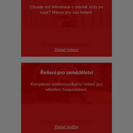
Chcete mít informace o stavbě vždy po
ruce? Máme pro vás řešení
.
Řešení pro stavebnictví
Detail řešení
Řešení pro zemědělství
Komplexní telekomunikační řešení pro
efektivní hospodaření.
Řešení pro zemědělství
Detail služby