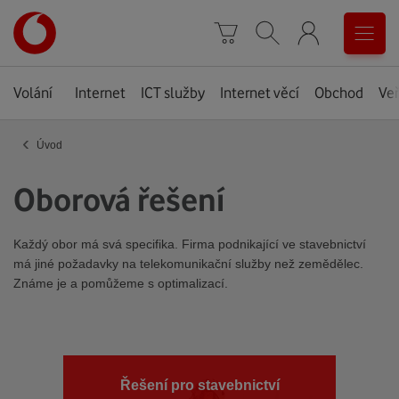
Úvodní
0
stránka
Košík
Vyhledávání
Menu
Volání
Internet
ICT služby
Internet věcí
Obchod
Veř
‹
Úvod
Oborová řešení
Každý obor má svá specifika. Firma podnikající ve stavebnictví
má jiné požadavky na telekomunikační služby než zemědělec.
Známe je a pomůžeme s optimalizací.
Řešení pro stavebnictví