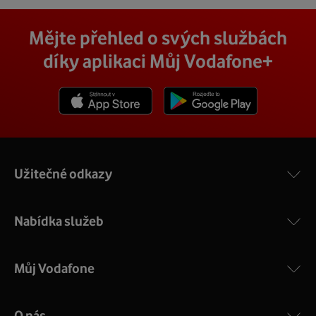
Mějte přehled o svých službách
díky aplikaci Můj Vodafone+
Stáhnout z App Store
Stáhnout z Goole Play
Užitečné odkazy
Nabídka služeb
Můj Vodafone
O nás