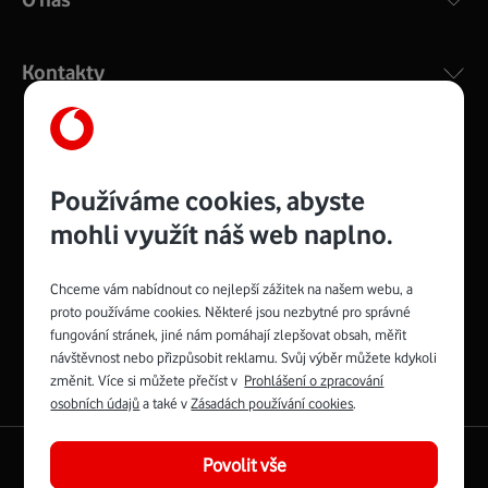
Kontakty
Management
Recruitment
Top
Platinové
Používáme cookies, abyste
and
Academy
odpovědná
ocenění
engineering
Awards
firma
udržitelnosti
mohli využít náš web naplno.
consultancy
logo
roku
EcoVadis
2024
2025
Best
Vodafone
Buy
má
Chceme vám nabídnout co nejlepší zážitek na našem webu, a
Award
První
Spojte se s Vodafonem
proto používáme cookies. Některé jsou nezbytné pro správné
zelenou
síť
fungování stránek, jiné nám pomáhají zlepšovat obsah, měřit
Youtube
Facebook
Vodafone
Instagram
X
LinkedIn
návštěvnost nebo přizpůsobit reklamu. Svůj výběr můžete kdykoli
profil
profil
TV
profil
profil
profil
změnit. Více si můžete přečíst v
Prohlášení o zpracování
Facebook
osobních údajů
a také v
Zásadách používání cookies
.
profil
English
|
Mapa webu
Povolit vše