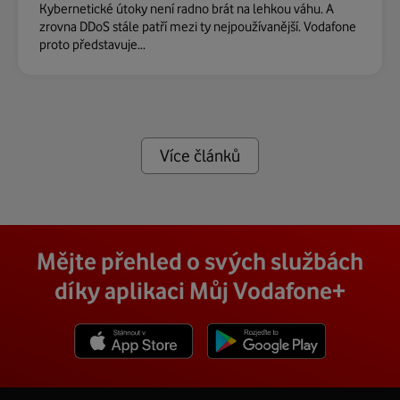
Kybernetické útoky není radno brát na lehkou váhu. A
zrovna DDoS stále patří mezi ty nejpoužívanější. Vodafone
proto představuje...
Více článků
Mějte přehled o svých službách
díky aplikaci Můj Vodafone+
Stáhnout z App Store
Stáhnout z Goole Play