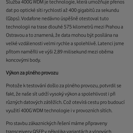
Služba 400G WDM je technologie, která umožňuje přenos
dat po optické síti rychlostí až 400 gigabitů za sekundu
(Gbps). Vodafone nedávno úspěšně otestoval tuto
technologii na trase dlouhé 575 kilometrů mezi Prahou a
Ostravou a to znamená, že data mohou být posílána na
velké vzdálenosti velmi rychle a spolehlivě. Latenci jsme
přitom naměřili ve výši 2,89 milisekund mezi oběma
koncovými body.
Výkon za plného provozu
Protože k testování došlo za plného provozu, potvrdil se
fakt, že naše sít udrží vysoký výkon a spolehlivost i při
různých datových zátěžích. Což otevírá cestu pro budoucí
využití 400G WDM technologie i v provozních sítích.
Pro stavbu zákaznických řešení máme připraveny
transceivery QSFP v několika variantách a vlnových