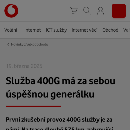
Úvodní
0
stránka
Košík
Vyhledávání
Menu
Volání
Internet
ICT služby
Internet věcí
Obchod
Veř
‹
Novinky z Velkoobchodu
19. března 2025
Služba 400G má za sebou
úspěšnou generálku
První zkušební provoz 400G služby je za
námi. Na trase dlouhé 575 km, zahrnující