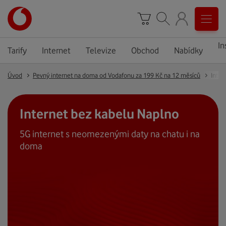
In
Tarify
Internet
Televize
Obchod
Nabídky
Úvod
Pevný internet na doma od Vodafonu za 199 Kč na 12 měsíců
Inter
Internet bez kabelu Naplno
5G internet s neomezenými daty na chatu i na
doma