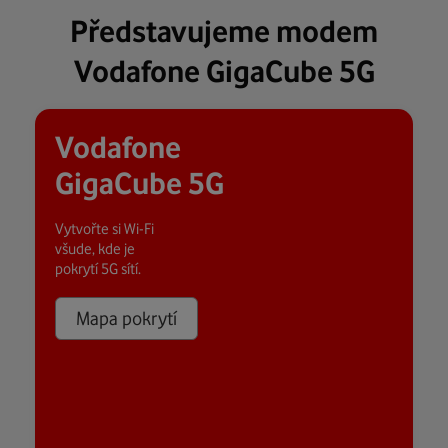
Představujeme modem
Vodafone GigaCube 5G
Vodafone
GigaCube 5G
Vytvořte si Wi-Fi
všude, kde je
pokrytí 5G sítí.
Mapa pokrytí