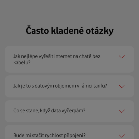
Často kladené otázky
Jak nejlépe vyřešit internet na chatě bez
kabelu?
Máte-li na chatě mobilní signál Vodafonu, pořiďte si náš
Jak je to s datovým objemem v rámci tarifu?
internet bez kabelu. Díky modemu GigaCube hravě
vykouzlíte internet s rychlostí 5G sítě pro celou
domácnost.
K dispozici máte neomezené množství dat. Po vyčerpání
Co se stane, když data vyčerpám?
600 GB však dojde ke snížení rychlosti.
Po vyčerpání 600GB limitu dojde k omezení rychlosti
Bude mi stačit rychlost připojení?