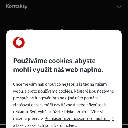
Kontakty
Obsah balení: modem, ethernetový kabel,
napájecí adaptér a manuál k připojení
(zvládnete snadno sami bez pomoci technika)
Používáme cookies, abyste
mohli využít náš web naplno.
Chceme vám nabídnout co nejlepší zážitek na našem
Spojte se s Vodafonem
webu, a proto používáme cookies. Některé jsou nezbytné
pro správné fungování stránek, jiné nám pomáhají
zlepšovat obsah, měřit návštěvnost nebo přizpůsobit
reklamu. Svůj výběr můžete kdykoli změnit. Více si
můžete přečíst v
Prohlášení o zpracování osobních údajů
a také v
Zásadách používání cookies
.