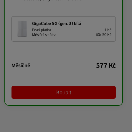
GigaCube 5G (gen. 3) bílá
První platba
1
Kč
Měsíční splátka
60
x
50
Kč
577
Kč
měsíčně
Koupit