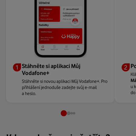
Stáhněte si aplikaci Můj
P
Vodafone+
Kl
Má
Stáhněte si novou aplikaci Můj Vodafone+. Pro
u 
přihlášení jednoduše zadejte svůj e-mail
do
a heslo.
Strana
Strana
Strana
Strana
1
2
3
4