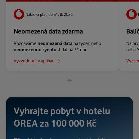
Nabídka platí do 31. 8. 2026
Neomezená data zdarma
Balí
Rozdáváme
neomezená data
na týden nebo
Na prv
neomezenou rychlost
dat na 31 dní.
nebo S
Vyzvednout v aplikaci
Vyzved
Strana
Strana
Strana
1
2
3
Vyhrajte pobyt v hotelu
OREA za 100 000 Kč