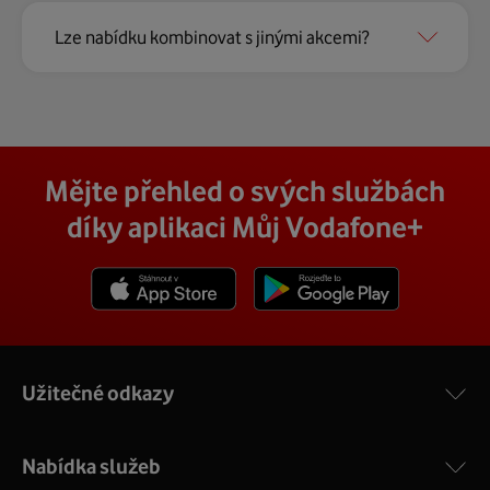
Lze nabídku kombinovat s jinými akcemi?
Mějte přehled o svých službách
díky aplikaci Můj Vodafone+
Stáhnout z App Store
Stáhnout z Goole Play
Užitečné odkazy
Nabídka služeb