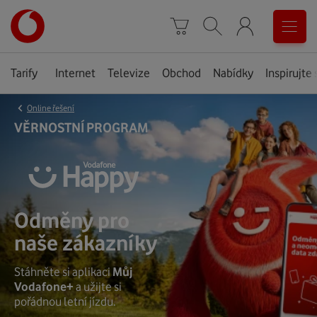
Úvodní
0
stránka
Košík
Vyhledávání
Menu
Tarify
Internet
Televize
Obchod
Nabídky
Inspirujte 
‹
Online řešení
VĚRNOSTNÍ PROGRAM
Odměny pro
naše zákazníky
Stáhněte si aplikaci
Můj
Vodafone+
a užijte si
pořádnou letní jízdu.