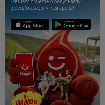
Přes léto hrajeme o pobyt každý
týden. Soutežte v naší appce!