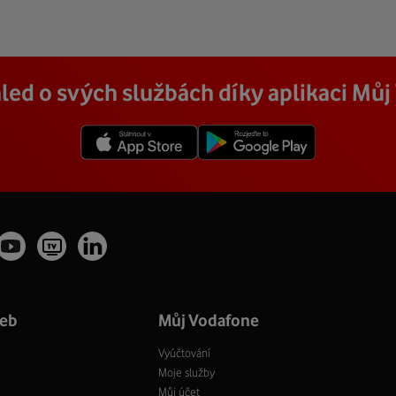
led o svých službách díky aplikaci Mů
žeb
Můj Vodafone
Vyúčtování
Moje služby
Můj účet