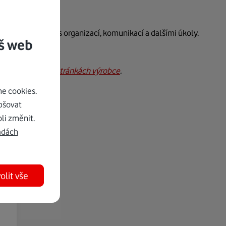
e může pomoci s organizací, komunikací a dalšími úkoly.
š web
ací naleznete
na stránkách výrobce
.
e cookies.
pšovat
li změnit.
adách
olit vše