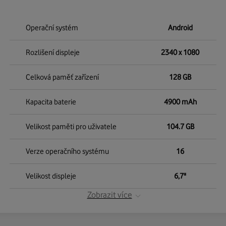
Operační systém
Android
Rozlišení displeje
2340 x 1080
Celková paměť zařízení
128 GB
Kapacita baterie
4900 mAh
Velikost paměti pro uživatele
104.7 GB
Verze operačního systému
16
Velikost displeje
6,7"
Zobrazit více