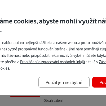
aždodenní život. Nechte se překvapit, jak vám umělá inteligenc
áme cookies, abyste mohli využít ná
.
várenských službách a délce poskytování softwarových aktualiz
nabídnout co nejlepší zážitek na našem webu, a proto používám
u nezbytné pro správné fungování stránek, jiné nám pomáhají zle
 návštěvnost nebo přizpůsobit reklamu. Svůj výběr můžete kdyko
te přečíst v
Prohlášení o zpracování osobních údajů
a také v
Zás
ookies
.
Použít jen nezbytné
Pov
Parametry zařízení
Datové funkce
Rozměry
Obsah balení