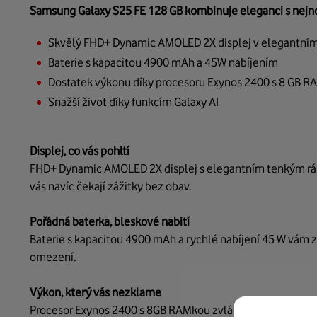
Samsung Galaxy S25 FE 128 GB kombinuje eleganci s nejn
Skvělý FHD+ Dynamic AMOLED 2X displej v elegantn
Baterie s kapacitou 4900 mAh a 45W nabíjením
Dostatek výkonu díky procesoru Exynos 2400 s 8 GB R
Snažší život díky funkcím Galaxy AI
Displej, co vás pohltí
FHD+ Dynamic AMOLED 2X displej s elegantním tenkým ráme
vás navíc čekají zážitky bez obav.
Pořádná baterka, bleskové nabití
Baterie s kapacitou 4900 mAh a rychlé nabíjení 45 W vám z
omezení.
Výkon, který vás nezklame
Procesor Exynos 2400 s 8GB RAMkou zvládne i ty nejnáročněj