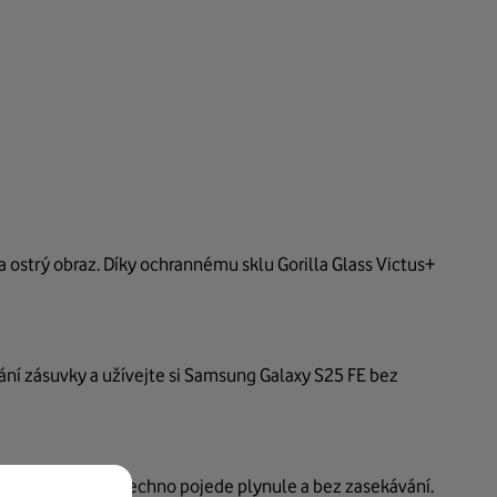
strý obraz. Díky ochrannému sklu Gorilla Glass Victus+
ání zásuvky a užívejte si Samsung Galaxy S25 FE bez
acemi najednou. Všechno pojede plynule a bez zasekávání.