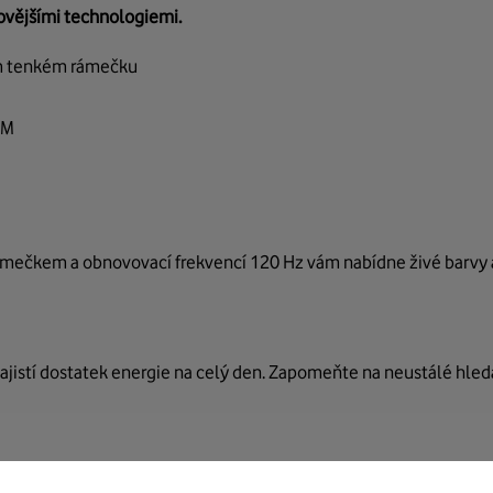
ovějšími technologiemi.
ím tenkém rámečku
AM
čkem a obnovovací frekvencí 120 Hz vám nabídne živé barvy a o
ajistí dostatek energie na celý den. Zapomeňte na neustálé hled
ší úkoly. Hrajte hry, stříhejte videa nebo pracujte s více aplik