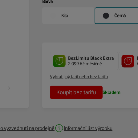
Barva
Bílá
Černá
BezLimitu Black Extra
2 099 Kč měsíčně
Vybrat jiný tarif nebo bez tarifu
Koupit bez tarifu
Skladem
o vyzvednutí na prodejně
Informační list výrobku