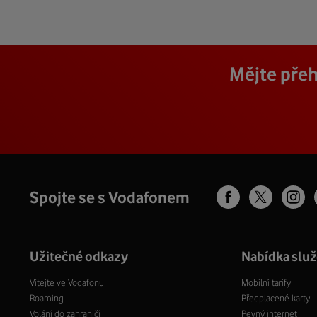
Mějte přeh
Spojte se s Vodafonem
Užitečné odkazy
Nabídka slu
Vítejte ve Vodafonu
Mobilní tarify
Roaming
Předplacené karty
Volání do zahraničí
Pevný internet