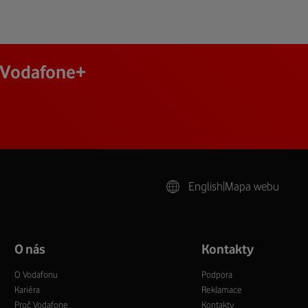
j Vodafone+
English
|
Mapa webu
O nás
Kontakty
O Vodafonu
Podpora
Kariéra
Reklamace
Proč Vodafone
Kontakty