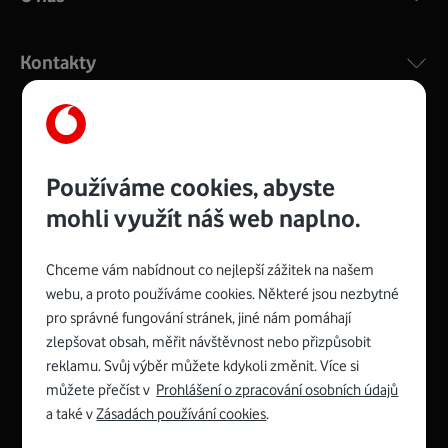
Kontakty
Používáme cookies, abyste
mohli využít náš web naplno.
Chceme vám nabídnout co nejlepší zážitek na našem
webu, a proto používáme cookies. Některé jsou nezbytné
pro správné fungování stránek, jiné nám pomáhají
zlepšovat obsah, měřit návštěvnost nebo přizpůsobit
Spojte se s Vodafonem
reklamu. Svůj výběr můžete kdykoli změnit. Více si
můžete přečíst v
Prohlášení o zpracování osobních údajů
a také v
Zásadách používání cookies
.