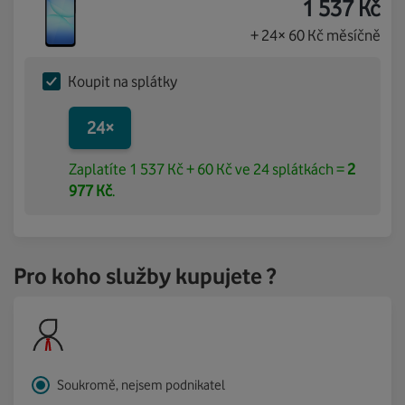
1 537
Kč
+ 24× 60 Kč měsíčně
Koupit na splátky
24
×
Zaplatíte 1 537 Kč + 60 Kč ve 24 splátkách =
2
977 Kč
.
Pro koho služby kupujete ?
Soukromě, nejsem podnikatel