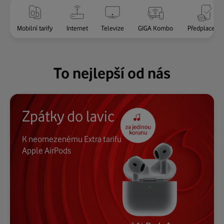
více
Mobilní tarify
Internet
Televize
GIGA Kombo
Předplacenk
To nejlepší od nás
Zpátky do lavic
K neomezenému Extra tarifu
Apple AirPods