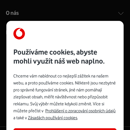
O nás
Kontakty
Používáme cookies, abyste
mohli využít náš web naplno.
Management
Recruitment
Top
Platinové
and
Academy
odpovědná
ocenění
engineering
Awards
firma
udržitelnosti
Chceme vám nabídnout co nejlepší zážitek na našem
consultancy
logo
roku
EcoVadis
2024
2025
Best
Vodafone
webu, a proto používáme cookies. Některé jsou nezbytné
Buy
má
Award
První
pro správné fungování stránek, jiné nám pomáhají
zelenou
Spojte se s Vodafonem
síť
zlepšovat obsah, měřit návštěvnost nebo přizpůsobit
reklamu. Svůj výběr můžete kdykoli změnit. Více si
Youtube
Facebook
Vodafone
Instagram
X
LinkedIn
profil
můžete přečíst v
Prohlášení o zpracování osobních údajů
profil
TV
profil
profil
profil
Facebook
a také v
Zásadách používání cookies
.
profil